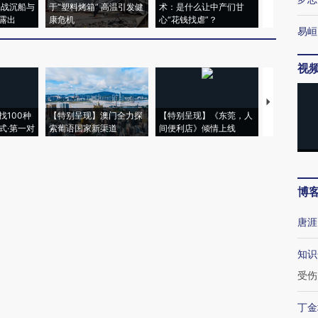
二战沉船与
于“塑料烤箱” 高温引发健
术：是什么让中产们甘
粒摇头丸 尿
露出
康危机
心“花钱找虐”？
毒品
易峘
视
【推广】走
找100种
【特别呈现】澳门全力探
【特别呈现】《东莞，人
会，让数智科
式·第一对
索葡语国家新渠道
间便利店》倾情上线
业
博
唐涯
知识
受伤
丁金