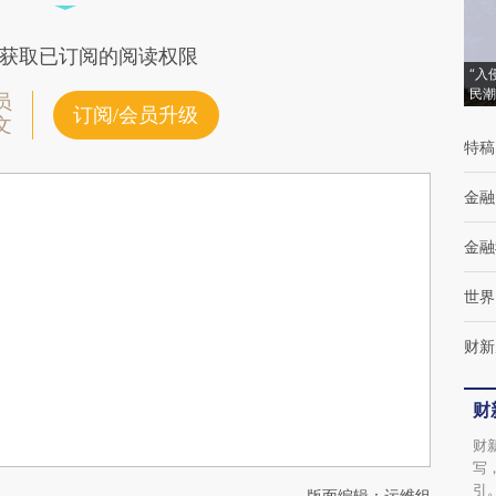
获取已订阅的阅读权限
“入
民潮
员
订阅/会员升级
文
特稿
金融
金融
世界
财新
财
财
写
引
版面编辑：运维组