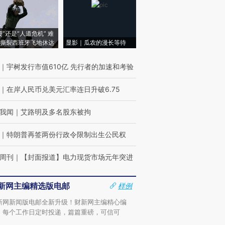
侵”还是“人道危机” 难
撕裂西班牙飞地休达
显影｜瓜农的漫长等待
｜
宇树发行市值610亿 先行者的加速和考验
｜
在岸人民币兑美元汇率连日升破6.75
我闻
｜
艾路明及多名股东被拘
｜
特朗普再签两份行政令限制出生公民权
周刊
｜
【封面报道】电力现货市场元年突进
新网主编精选版电邮
样例
新网新闻版电邮全新升级！财新网主编精心编
，每个工作日定时投递，篇篇重磅，可信可
。