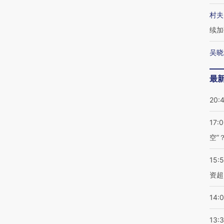
村夫
续加
吴晓
最
20:
17:
空”
15:
资超
14:
13: