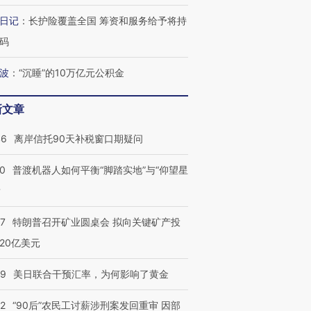
日记
：
长护险覆盖全国 筹资和服务给予将持
码
波
：
“沉睡”的10万亿元公积金
新文章
46
离岸信托90天补税窗口期疑问
00
普渡机器人如何平衡“脚踏实地”与“仰望星
？
57
特朗普召开矿业圆桌会 拟向关键矿产投
20亿美元
09
美日联合干预汇率，为何影响了黄金
32
“90后”农民工讨薪涉刑案发回重审 因部