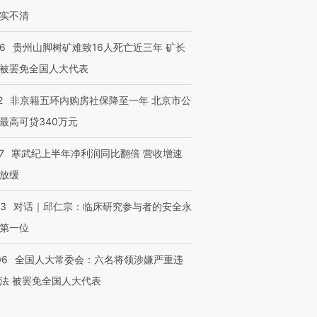
实不清
36
贵州山脚树矿难致16人死亡近三年 矿长
被罢免全国人大代表
2
非京籍五环内购房社保降至一年 北京市公
最高可贷340万元
7
寒武纪上半年净利润同比翻倍 营收增速
放缓
53
对话｜邱仁宗：临床研究参与者的安全永
第一位
06
全国人大常委会：六名将领涉嫌严重违
法 被罢免全国人大代表