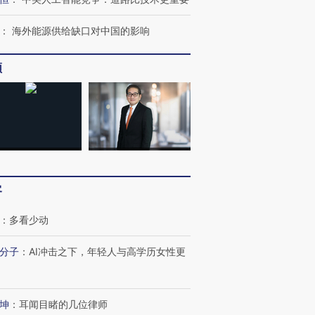
检体内含3种
度Z世代 用街头抗争将教
机”？难民潮撕裂西班牙
秘鲁纳斯
育部长拱下台
飞地休达
13人遇难
：
海外能源供给缺口对中国的影响
频
进第四届链博
【商旅对话】华住集团
技“链”接产
【特别呈现】寻找100种
CFO：不靠规模取胜，华
【特别呈
有意思的生活方式·第三对
住三大增长引擎是什么？
有意思的
客
：
多看少动
分子
：
AI冲击之下，年轻人与高学历女性更
坤
：
耳闻目睹的几位律师