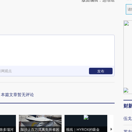
新网观点
发布
本篇文章暂无评论
财
伍戈
致多瑙河
加沙上百万流离失所者困
视线｜HYROX的吸金
马航飞行员
罗志