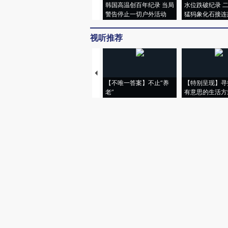
韩国高温创百年纪录 当局
水位跌破纪录 
警告停止一切户外活动
猛犸象化石接连
视听推荐
【不唯一答案】不止“养
【特别呈现】寻
老”
有意思的生活方