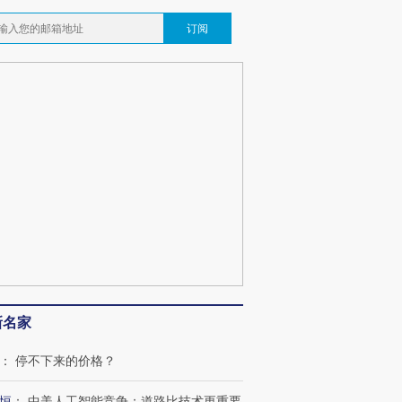
订阅
新名家
：
停不下来的价格？
跨国走私7万
视线｜被称为“蟑螂”的印
视线｜“入侵”还是“人道危
恒
：
中美人工智能竞争：道路比技术更重要