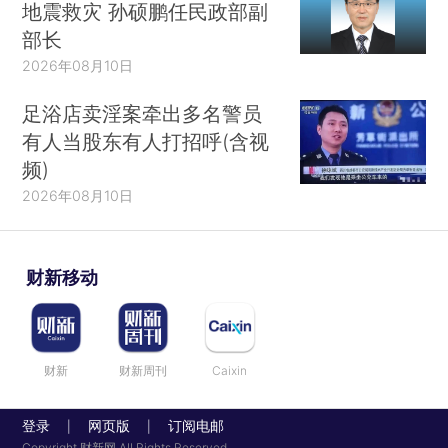
地震救灾 孙硕鹏任民政部副
部长
2026年08月10日
足浴店卖淫案牵出多名警员
有人当股东有人打招呼(含视
频)
2026年08月10日
财新移动
财新
财新周刊
Caixin
登录
网页版
订阅电邮
|
|
Copyright 财新网 All Rights Reserved