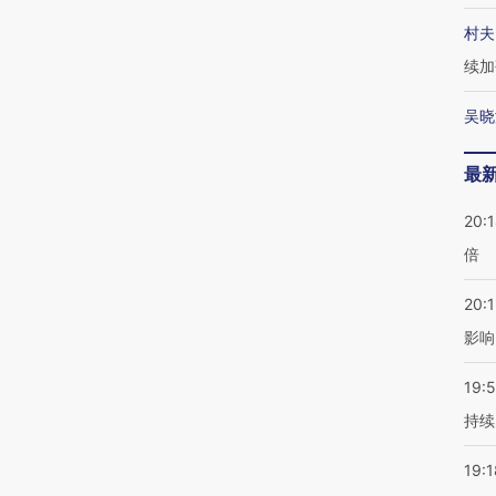
村夫
续加
吴晓
最
20:
倍
20:1
影响
19:5
持续
19:1