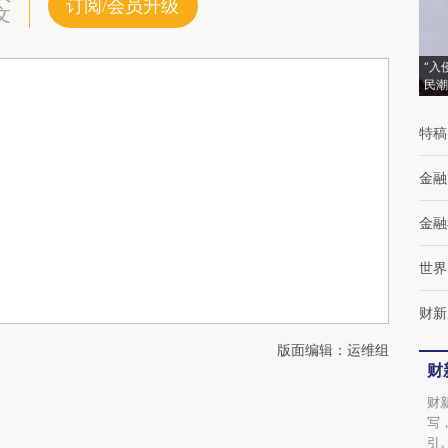
订阅/会员升级
文
“入
民潮
特稿
金融
金融
世界
财新
版面编辑：运维组
财
财
写
引