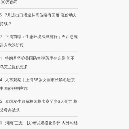
600万盎司
5
7月进出口增速从高位略有回落 涨价动力
持续？
07
下周前瞻：生态环境法典施行；巴西总统
进入竞选阶段
1
特朗普坚称美国防空弹药库存充足 但不
乌克兰提供更多
24
人事观察｜上海55岁女副市长解冬进京
中国侨联副主席
45
泰国发生致命校园枪击案至少6人死亡 枪
父母亦被杀
40
河南“三支一扶”考试规模化作弊 内外勾结