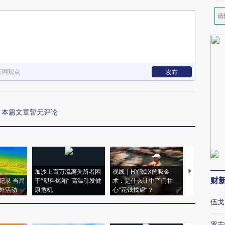
新网观点
发布
本篇文章暂无评论
加沙上百万流离失所者困
视线｜HYROX的吸金
马航飞行员
财
纪录 当局
于“塑料烤箱” 高温引发健
术：是什么让中产们甘
粒摇头丸 尿
外活动
康危机
心“花钱找虐”？
毒品
伍戈
罗志