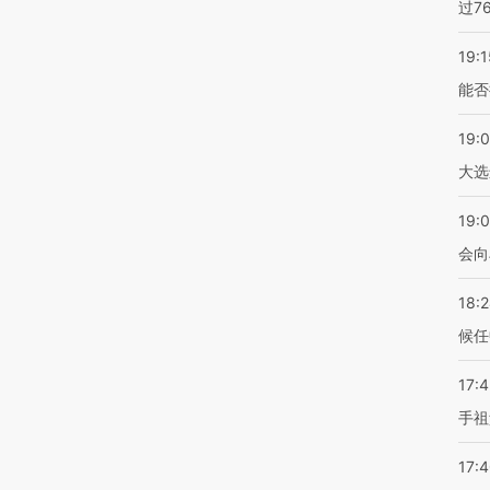
过7
19:1
能否
19:
大选
19:0
会向
18:
候任
17:
手祖
17: