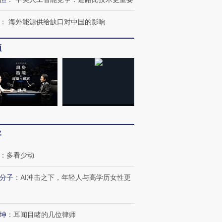
：
海外能源供给缺口对中国的影响
进第四届链博
【商旅对话】华住集团
技“链”接产
【特别呈现】寻找100种
CFO：不靠规模取胜，华
【特别呈
有意思的生活方式·第三对
住三大增长引擎是什么？
有意思的
频
客
：
多看少动
分子
：
AI冲击之下，年轻人与高学历女性更
坤
：
耳闻目睹的几位律师