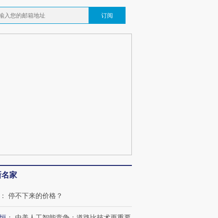
订阅
跨国走私7万
视线｜被称为“蟑螂”的印
视线｜“入侵”还是“人道危
新名家
检体内含3种
度Z世代 用街头抗争将教
机”？难民潮撕裂西班牙
秘鲁纳斯
育部长拱下台
飞地休达
13人遇难
：
停不下来的价格？
恒
：
中美人工智能竞争：道路比技术更重要