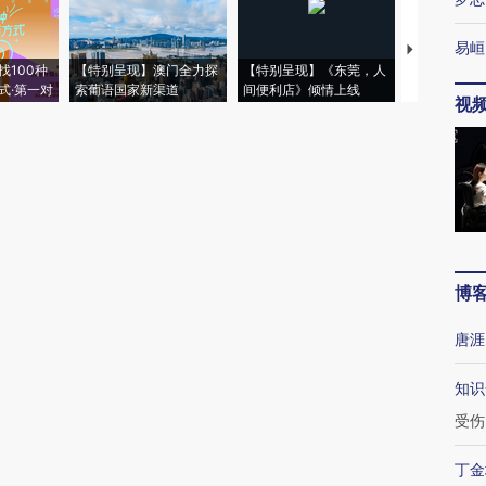
易峘
【推广】走
找100种
【特别呈现】澳门全力探
【特别呈现】《东莞，人
会，让数智科
式·第一对
索葡语国家新渠道
间便利店》倾情上线
业
视
博
唐涯
知识
受伤
丁金