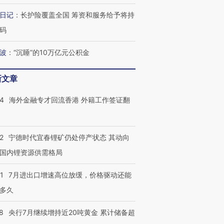
日记
：
长护险覆盖全国 筹资和服务给予将持
码
波
：
“沉睡”的10万亿元公积金
新文章
14
海外金融专才回流香港 外籍工作签证翻
2
宁德时代宜春锂矿仍处停产状态 其动向
国内锂资源供需格局
1
7月进出口增速高位放缓，价格驱动还能
多久
8
央行7月继续增持近20吨黄金 累计储备超