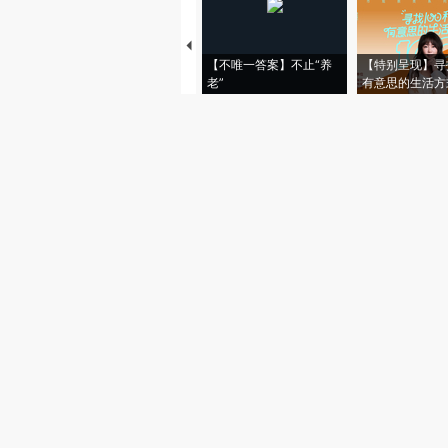
【不唯一答案】不止“养
【特别呈现】寻
老”
有意思的生活方