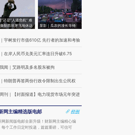
侵”还是“人道危机” 难
撕裂西班牙飞地休达
显影｜瓜农的漫长等待
｜
宇树发行市值610亿 先行者的加速和考验
｜
在岸人民币兑美元汇率连日升破6.75
我闻
｜
艾路明及多名股东被拘
｜
特朗普再签两份行政令限制出生公民权
周刊
｜
【封面报道】电力现货市场元年突进
新网主编精选版电邮
样例
新网新闻版电邮全新升级！财新网主编精心编
，每个工作日定时投递，篇篇重磅，可信可
。