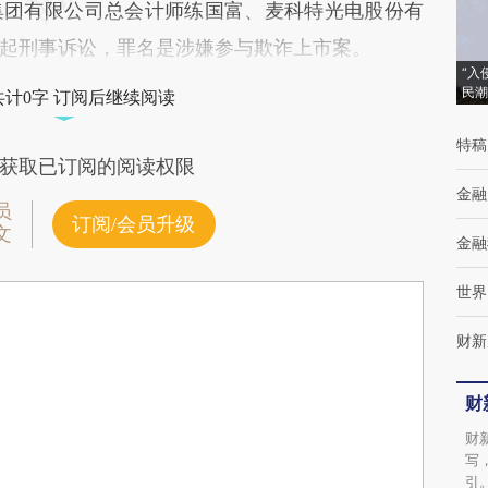
集团有限公司总会计师练国富、麦科特光电股份有
起刑事诉讼，罪名是涉嫌参与欺诈上市案。
“入
民潮
共计0字 订阅后继续阅读
特稿
获取已订阅的阅读权限
金融
员
订阅/会员升级
文
金融
世界
财新
财
财
写
引