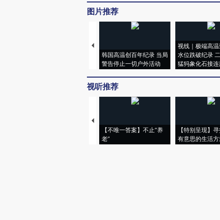
图片推荐
视线｜极端高温
韩国高温创百年纪录 当局
水位跌破纪录 
警告停止一切户外活动
猛犸象化石接连
视听推荐
【不唯一答案】不止“养
【特别呈现】寻
老”
有意思的生活方