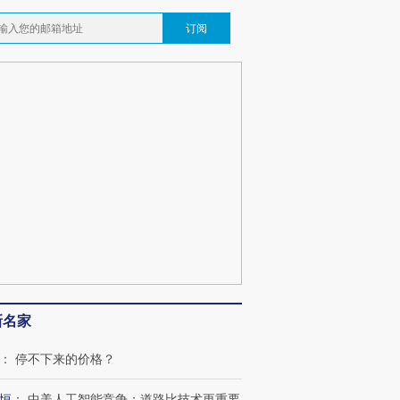
订阅
新名家
：
停不下来的价格？
恒
：
中美人工智能竞争：道路比技术更重要