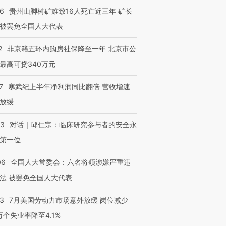
36
贵州山脚树矿难致16人死亡近三年 矿长
被罢免全国人大代表
2
非京籍五环内购房社保降至一年 北京市公
最高可贷340万元
7
寒武纪上半年净利润同比翻倍 营收增速
放缓
53
对话｜邱仁宗：临床研究参与者的安全永
第一位
06
全国人大常委会：六名将领涉嫌严重违
法 被罢免全国人大代表
43
7月美国劳动力市场意外放缓 岗位减少
3万个失业率降至4.1%