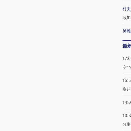
村夫
续加
吴晓
最
17:
空”
15:
资超
14:
13:
分事