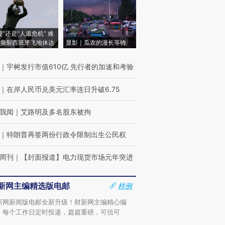
侵”还是“人道危机” 难
撕裂西班牙飞地休达
显影｜瓜农的漫长等待
｜
宇树发行市值610亿 先行者的加速和考验
｜
在岸人民币兑美元汇率连日升破6.75
我闻
｜
艾路明及多名股东被拘
｜
特朗普再签两份行政令限制出生公民权
周刊
｜
【封面报道】电力现货市场元年突进
新网主编精选版电邮
样例
新网新闻版电邮全新升级！财新网主编精心编
，每个工作日定时投递，篇篇重磅，可信可
。