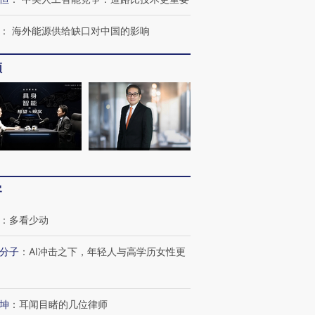
：
海外能源供给缺口对中国的影响
跨国走私7万
频
视线｜被称为“蟑螂”的印
视线｜“入侵”还是“人道危
检体内含3种
度Z世代 用街头抗争将教
机”？难民潮撕裂西班牙
秘鲁纳斯
育部长拱下台
飞地休达
13人遇难
进第四届链博
【商旅对话】华住集团
技“链”接产
【特别呈现】寻找100种
CFO：不靠规模取胜，华
【特别呈
客
有意思的生活方式·第三对
住三大增长引擎是什么？
有意思的
：
多看少动
分子
：
AI冲击之下，年轻人与高学历女性更
坤
：
耳闻目睹的几位律师