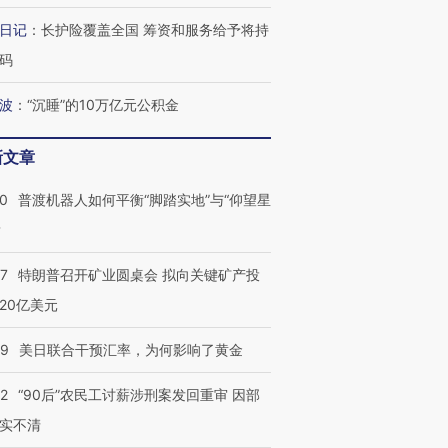
日记
：
长护险覆盖全国 筹资和服务给予将持
码
波
：
“沉睡”的10万亿元公积金
新文章
00
普渡机器人如何平衡“脚踏实地”与“仰望星
？
57
特朗普召开矿业圆桌会 拟向关键矿产投
20亿美元
09
美日联合干预汇率，为何影响了黄金
32
“90后”农民工讨薪涉刑案发回重审 因部
实不清