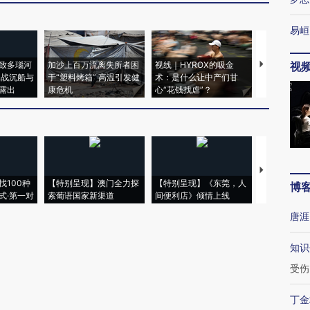
易峘
致多瑙河
加沙上百万流离失所者困
视线｜HYROX的吸金
马航飞行员
视
二战沉船与
于“塑料烤箱” 高温引发健
术：是什么让中产们甘
粒摇头丸 尿
露出
康危机
心“花钱找虐”？
毒品
【推广】走
找100种
【特别呈现】澳门全力探
【特别呈现】《东莞，人
会，让数智科
博
式·第一对
索葡语国家新渠道
间便利店》倾情上线
业
唐涯
知识
受伤
丁金