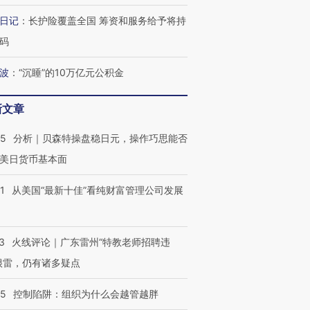
日记
：
长护险覆盖全国 筹资和服务给予将持
码
波
：
“沉睡”的10万亿元公积金
新文章
05
分析｜贝森特操盘稳日元，操作巧思能否
美日货币基本面
1
从美国“最新十佳”看纯财富管理公司发展
3
火线评论｜广东雷州“特教老师招聘违
很雷，仍有诸多疑点
05
控制陷阱：组织为什么会越管越胖