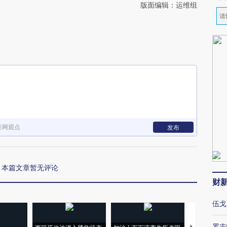
版面编辑：运维组
新网观点
发布
本篇文章暂无评论
财
伍戈
罗志