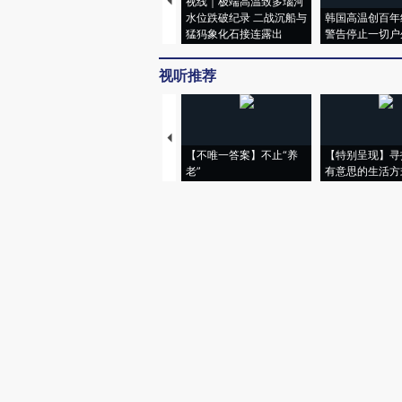
视线｜极端高温致多瑙河
水位跌破纪录 二战沉船与
韩国高温创百年
猛犸象化石接连露出
警告停止一切户
视听推荐
【不唯一答案】不止“养
【特别呈现】寻
老”
有意思的生活方