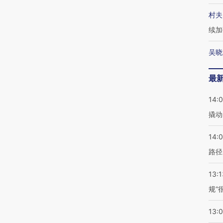
村夫
续加
吴晓
最
14:
撬动
14:0
路径
13:1
规”
13: