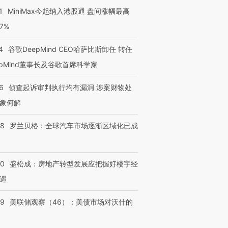
1
MiniMax今起纳入港股通 盘间涨幅最高
77%
4
谷歌DeepMind CEO哈萨比斯卸任 转任
epMind董事长及谷歌首席科学家
6
侦查起诉审判执行均有漏洞 涉案财物处
象何解
58
罗兰贝格：全球汽车市场逐渐区域化已成
50
盛松成：房地产转型发展应把握好楼宇经
遇
39
美联储观察（46）：美债市场对沃什的