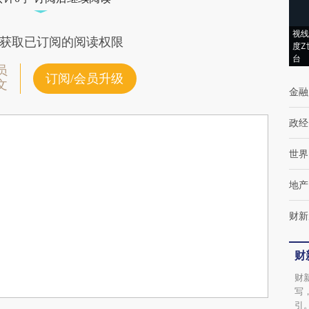
视线
获取已订阅的阅读权限
度Z
台
员
订阅/会员升级
文
金融
政经
世界
地产
财新
财
财
写
引