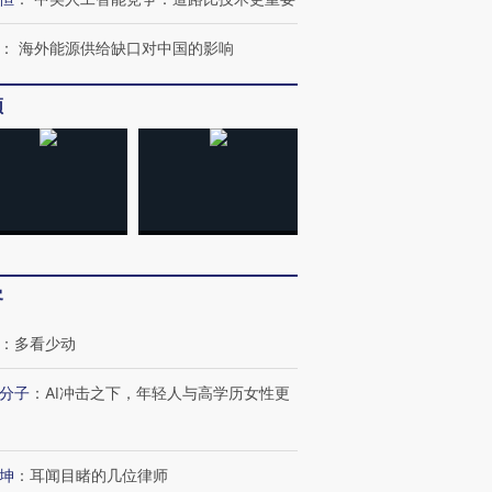
跨国走私7万
视线｜HY
检体内含3种
泽连斯基密集出访美英 索
秘鲁纳斯卡观光飞机坠毁
术：是什
要防空导弹“救急”
13人遇难
心“花钱找
：
海外能源供给缺口对中国的影响
频
进第四届链博
【商旅对话】华住集团
技“链”接产
【特别呈现】寻找100种
CFO：不靠规模取胜，华
【特别呈
有意思的生活方式·第三对
住三大增长引擎是什么？
有意思的
客
：
多看少动
分子
：
AI冲击之下，年轻人与高学历女性更
坤
：
耳闻目睹的几位律师