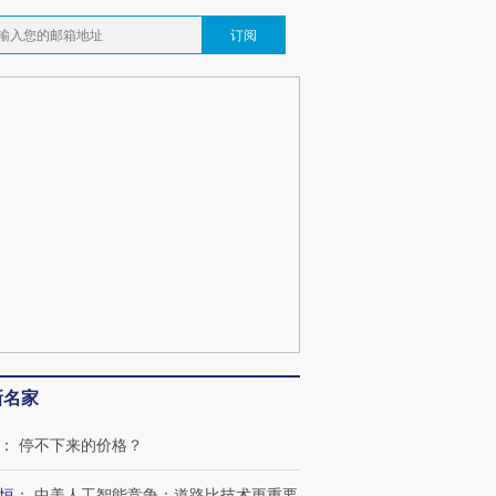
订阅
新名家
：
停不下来的价格？
恒
：
中美人工智能竞争：道路比技术更重要