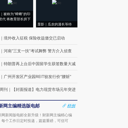
｜被称为“蟑螂”的印
世代 将教育部长拱下
显影｜瓜农的漫长等待
｜
境外收入征税 保险收益缴交已启动
｜
河南“三支一扶”考试舞弊 警方介入侦查
｜
特朗普再上台后中国留学生获签数量大减
｜
广州开发区产业园REIT较发行价“腰斩”
周刊
｜
【封面报道】电力现货市场元年突进
新网主编精选版电邮
样例
新网新闻版电邮全新升级！财新网主编精心编
，每个工作日定时投递，篇篇重磅，可信可
。