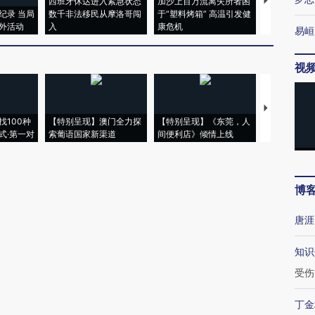
西班牙休达进入紧急状态
加沙上百万流离失所者困
马航飞行员
纪录 当局
数千非法移民从摩洛哥闯
于“塑料烤箱” 高温引发健
粒摇头丸 尿
外活动
入
康危机
毒品
易峘
视
【推广】走
找100种
【特别呈现】澳门全力探
【特别呈现】《东莞，人
会，让数智科
式·第一对
索葡语国家新渠道
间便利店》倾情上线
业
博
唐涯
知识
受伤
丁金