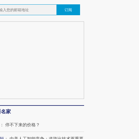
订阅
新名家
：
停不下来的价格？
恒
：
中美人工智能竞争：道路比技术更重要