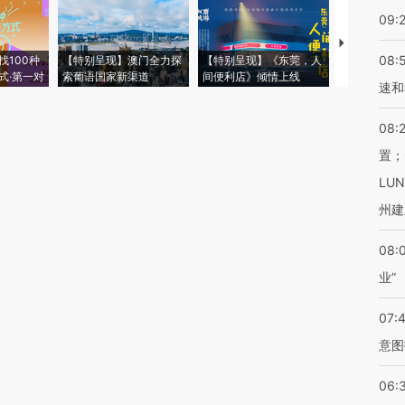
09:
【推广】走
08:
找100种
【特别呈现】澳门全力探
【特别呈现】《东莞，人
会，让数智科
式·第一对
索葡语国家新渠道
间便利店》倾情上线
业
速和
08:
置；
LU
州建
08:
业”
07:
意图
06: