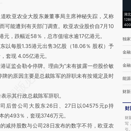
湖北
报道欧亚农业大股东兼董事局主席神秘失踪，又称
12
40
而可能遭到有关部门调查。欧亚农业股价自7月10
03港元，跌幅近58％，总市值缩水逾17亿港元。
独家
以每股1.35港元出售3亿股（18.06％ 股权）予
金融
者，套现 4.05亿港元。
金融
香港证监会勒令停牌。理由为“未有披露一些股价敏
停牌的原因主要是总裁陈军的辞职未有按规定及时
能源
财新
告表示其行政总裁陈军辞职。
曾公司大股东26日、27日以04575元p持
财
本的493％，套现3746万元。
财
写
的减持股数与公司28日发布的数字不符，欧亚农
引