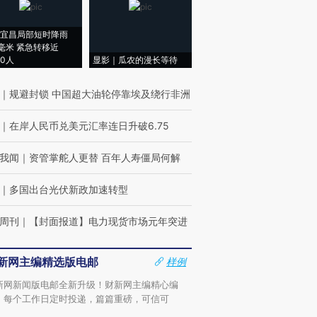
宜昌局部短时降雨
8毫米 紧急转移近
00人
显影｜瓜农的漫长等待
｜
规避封锁 中国超大油轮停靠埃及绕行非洲
｜
在岸人民币兑美元汇率连日升破6.75
我闻
｜
资管掌舵人更替 百年人寿僵局何解
｜
多国出台光伏新政加速转型
周刊
｜
【封面报道】电力现货市场元年突进
新网主编精选版电邮
样例
新网新闻版电邮全新升级！财新网主编精心编
，每个工作日定时投递，篇篇重磅，可信可
。