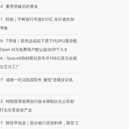
24
蓄势突破后的黄金
进第四届链博
【商旅对话】华住集团
51
特稿｜宇树发行市值610亿 先行者的加
技“链”接产
【特别呈现】寻找100种
CFO：不靠规模取胜，华
【特别呈
有意思的生活方式·第三对
住三大增长引擎是什么？
有意思的
考验
29
T早报｜英伟达或拟下调下代GPU显存配
Open AI为免费用户默认提供GPT-5.6
NA；SpaceX协特斯拉宣布斥168亿美元在德
立芯片工厂
07
成都一区法院原院长 被指“违规挂证执
43
特朗普再签两份行政令限制出生公民权
打击生育旅游产业
37
财经早知道｜部分银行房贷利率，降至“2