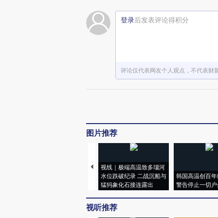
登录
后发表评论得积分
评论仅代表网友个人观点，不代表财
图片推荐
视线｜极端高温致多瑙河
水位跌破纪录 二战沉船与
韩国高温创百年
猛犸象化石接连露出
警告停止一切户
视听推荐