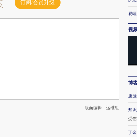
订阅/会员升级
文
易峘
视
博
唐涯
版面编辑：运维组
知识
受伤
丁金