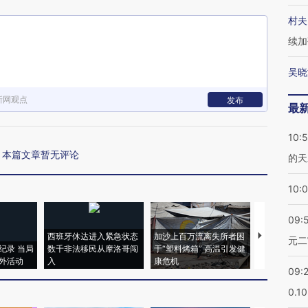
村夫
续加
吴晓
新网观点
发布
最
10:
本篇文章暂无评论
的天
10:
09:
西班牙休达进入紧急状态
加沙上百万流离失所者困
视线｜HYR
元二
纪录 当局
数千非法移民从摩洛哥闯
于“塑料烤箱” 高温引发健
术：是什么
外活动
入
康危机
心“花钱找虐
09:
0.1