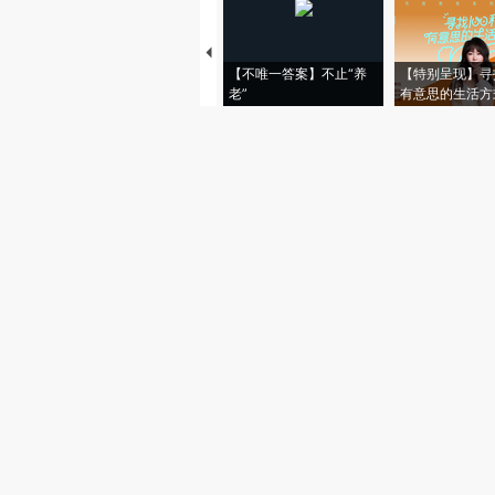
【不唯一答案】不止“养
【特别呈现】寻
老”
有意思的生活方