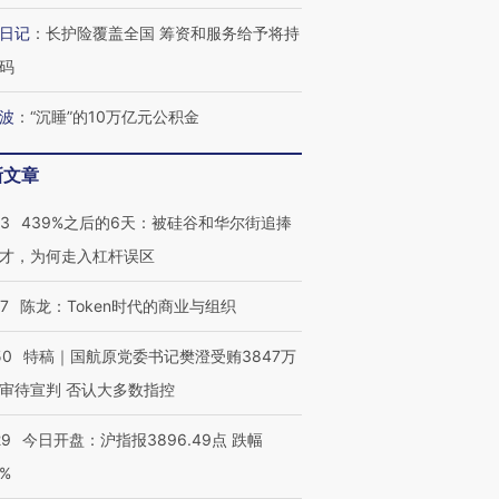
日记
：
长护险覆盖全国 筹资和服务给予将持
码
波
：
“沉睡”的10万亿元公积金
新文章
53
439%之后的6天：被硅谷和华尔街追捧
才，为何走入杠杆误区
07
陈龙：Token时代的商业与组织
50
特稿｜国航原党委书记樊澄受贿3847万
OX的吸金
马航飞行员跨国走私7万
视线｜被称为“蟑螂”的印
审待宣判 否认大多数指控
让中产们甘
粒摇头丸 尿检体内含3种
度Z世代 用街头抗争将教
秘鲁纳斯
”？
毒品
育部长拱下台
13人遇难
29
今日开盘：沪指报3896.49点 跌幅
0%