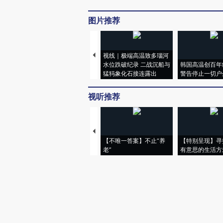
图片推荐
视线｜极端高温致多瑙河
水位跌破纪录 二战沉船与
韩国高温创百年
猛犸象化石接连露出
警告停止一切户
视听推荐
【不唯一答案】不止“养
【特别呈现】寻
老”
有意思的生活方