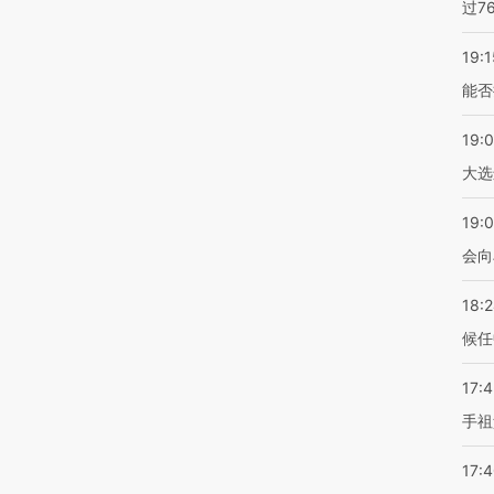
过7
19:1
能否
19:
大选
19:0
会向
18:
候任
17:
手祖
17: