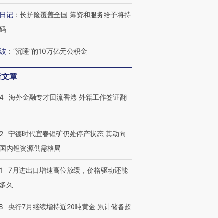
日记
：
长护险覆盖全国 筹资和服务给予将持
码
波
：
“沉睡”的10万亿元公积金
新文章
14
海外金融专才回流香港 外籍工作签证翻
2
宁德时代宜春锂矿仍处停产状态 其动向
国内锂资源供需格局
1
7月进出口增速高位放缓，价格驱动还能
多久
8
央行7月继续增持近20吨黄金 累计储备超