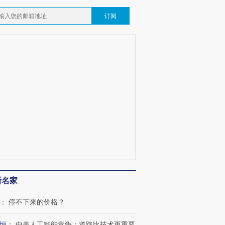
订阅
跨国走私7万
视线｜被称为“蟑螂”的印
视线｜“入侵”还是“人道危
检体内含3种
度Z世代 用街头抗争将教
机”？难民潮撕裂西班牙
秘鲁纳斯
育部长拱下台
飞地休达
13人遇难
进第四届链博
【商旅对话】华住集团
技“链”接产
【特别呈现】寻找100种
CFO：不靠规模取胜，华
【特别呈
有意思的生活方式·第三对
住三大增长引擎是什么？
有意思的
新名家
：
停不下来的价格？
恒
：
中美人工智能竞争：道路比技术更重要