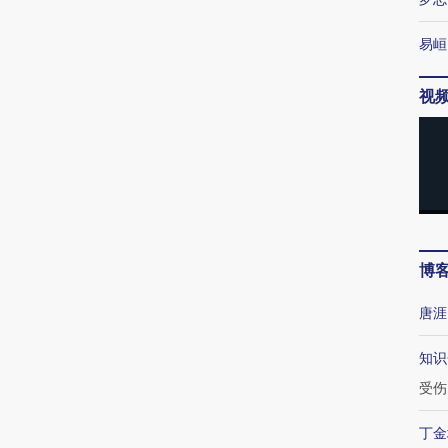
易峘
视
博
唐涯
知识
受伤
丁金