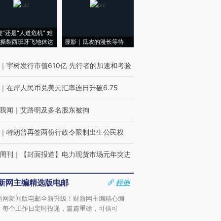
侵”还是“人道危机” 难
撕裂西班牙飞地休达
显影｜瓜农的漫长等待
｜
宇树发行市值610亿 先行者的加速和考验
｜
在岸人民币兑美元汇率连日升破6.75
我闻
｜
艾路明及多名股东被拘
｜
特朗普再签两份行政令限制出生公民权
周刊
｜
【封面报道】电力现货市场元年突进
新网主编精选版电邮
样例
新网新闻版电邮全新升级！财新网主编精心编
，每个工作日定时投递，篇篇重磅，可信可
。