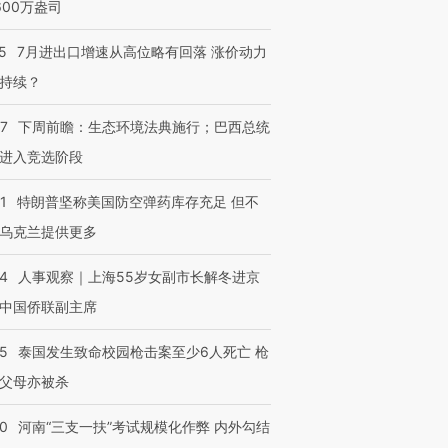
600万盎司
5
7月进出口增速从高位略有回落 涨价动力
持续？
07
下周前瞻：生态环境法典施行；巴西总统
进入竞选阶段
1
特朗普坚称美国防空弹药库存充足 但不
乌克兰提供更多
24
人事观察｜上海55岁女副市长解冬进京
中国侨联副主席
45
泰国发生致命校园枪击案至少6人死亡 枪
父母亦被杀
40
河南“三支一扶”考试规模化作弊 内外勾结