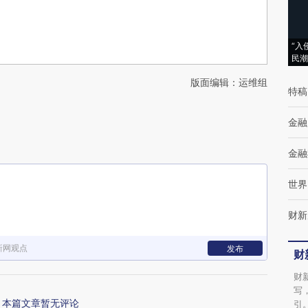
“入
民潮
版面编辑：运维组
特稿
金融
金融
世界
财新
新网观点
发布
财
财
写
本篇文章暂无评论
引