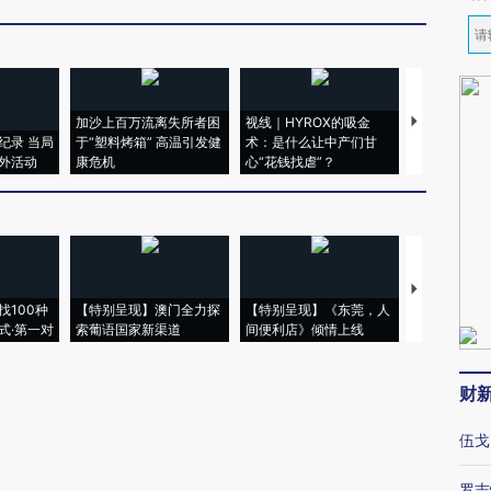
加沙上百万流离失所者困
视线｜HYROX的吸金
马航飞行员
纪录 当局
于“塑料烤箱” 高温引发健
术：是什么让中产们甘
粒摇头丸 尿
外活动
康危机
心“花钱找虐”？
毒品
【推广】走
找100种
【特别呈现】澳门全力探
【特别呈现】《东莞，人
会，让数智科
式·第一对
索葡语国家新渠道
间便利店》倾情上线
业
财
伍戈
罗志