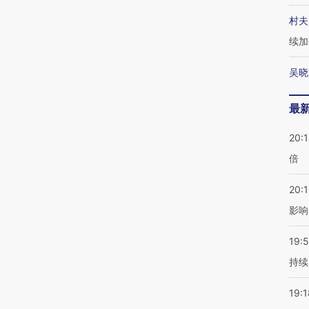
村夫
续加
吴晓
最
20:
倍
20:1
影响
19:5
持续
19:1