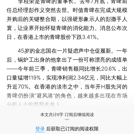
李桂荣是青啤的董事长。去年7月底，青啤前
任总经理彭作义突然去世。时值青啤在完成大规模
并购后的关键整合期，以强硬形象示人的彭撒手人
寰，让业界开始怀疑青啤的消化能力。消息公布次
日，在香港上市的青啤股价下跌3.41%。
45岁的金志国在一片疑虑声中仓促履新。一年
后，锅炉工出身的他拿出了一份可称漂亮的成绩单
——今年前三季，青啤销售额同比增长20.6%，出
口量猛增119%，实现净利润2.34亿元，同比大幅上
升近70%。在香港的淡市之中，当年开H股先河的
青啤仍扮演“避风港”的角色，越来越多出现在市场
分析人士的荐股名单上。
本文共计0字 订阅后继续阅读
登录
后获取已订阅的阅读权限