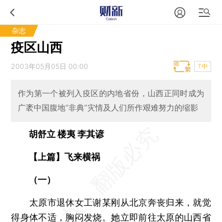
杂志
疫区山西
2003年05月05日 00:00
T中
作为第一个被列入疫区的内地省份，山西正同时成为
广袤中国腹地“非典”灾情及人们所作艰难努力的缩影
胡舒立 楼夷 李其谚
【上篇】飞来横祸
（一）
太原市退休女工谢某刚从北京奔丧归来，就觉
得身体不适，胸闷发烧。她立即前往太原的山西省