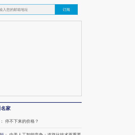
订阅
新名家
：
停不下来的价格？
恒
：
中美人工智能竞争：道路比技术更重要