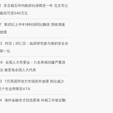
2
非京籍五环内购房社保降至一年 北京市公
最高可贷340万元
7
寒武纪上半年净利润同比翻倍 营收增速
放缓
53
对话｜邱仁宗：临床研究参与者的安全永
第一位
06
全国人大常委会：六名将领涉嫌严重违
法 被罢免全国人大代表
43
7月美国劳动力市场意外放缓 岗位减少
3万个失业率降至4.1%
14
海外金融专才回流香港 外籍工作签证翻