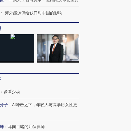
：
海外能源供给缺口对中国的影响
跨国走私7万
视线｜被称为“蟑螂”的印
视线｜“入侵”还是“人道危
检体内含3种
度Z世代 用街头抗争将教
机”？难民潮撕裂西班牙
秘鲁纳斯
频
育部长拱下台
飞地休达
13人遇难
进第四届链博
【商旅对话】华住集团
技“链”接产
【特别呈现】寻找100种
CFO：不靠规模取胜，华
【特别呈
有意思的生活方式·第三对
住三大增长引擎是什么？
有意思的
客
：
多看少动
分子
：
AI冲击之下，年轻人与高学历女性更
坤
：
耳闻目睹的几位律师