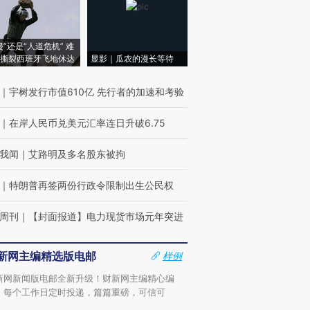
侵”还是“人道危机” 难
撕裂西班牙飞地休达
显影｜瓜农的漫长等待
｜
宇树发行市值610亿 先行者的加速和考验
｜
在岸人民币兑美元汇率连日升破6.75
我闻
｜
艾路明及多名股东被拘
｜
特朗普再签两份行政令限制出生公民权
周刊
｜
【封面报道】电力现货市场元年突进
新网主编精选版电邮
样例
新网新闻版电邮全新升级！财新网主编精心编
，每个工作日定时投递，篇篇重磅，可信可
。