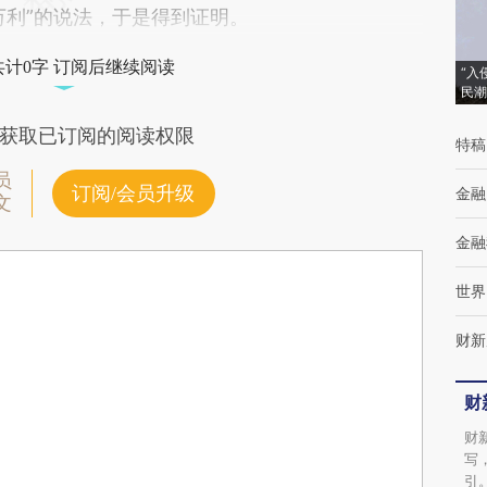
万利”的说法，于是得到证明。
共计0字 订阅后继续阅读
“入
民潮
获取已订阅的阅读权限
特稿
员
订阅/会员升级
金融
文
金融
世界
财新
财
财
写
引