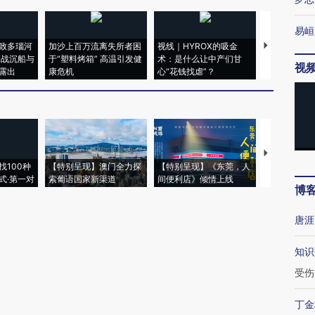
易峘
致多瑙河
加沙上百万流离失所者困
视线｜HYROX的吸金
马航飞行员
二战沉船与
于“塑料烤箱” 高温引发健
术：是什么让中产们甘
粒摇头丸 尿
视
露出
康危机
心“花钱找虐”？
毒品
【推广】走
找100种
【特别呈现】澳门全力探
【特别呈现】《东莞，人
会，让数智科
式·第一对
索葡语国家新渠道
间便利店》倾情上线
业
博
唐涯
知识
受伤
丁金