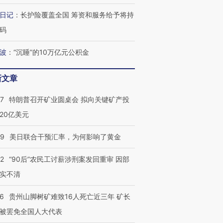
日记
：
长护险覆盖全国 筹资和服务给予将持
码
波
：
“沉睡”的10万亿元公积金
新文章
57
特朗普召开矿业圆桌会 拟向关键矿产投
20亿美元
09
美日联合干预汇率，为何影响了黄金
32
“90后”农民工讨薪涉刑案发回重审 因部
实不清
36
贵州山脚树矿难致16人死亡近三年 矿长
被罢免全国人大代表