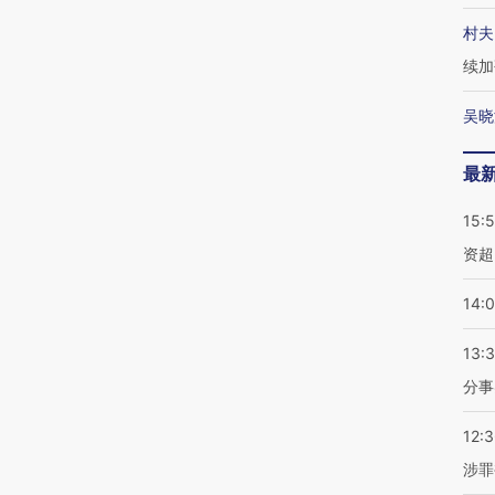
村夫
续加
吴晓
最
15:
资超
14:
13:
分事
12:
涉罪