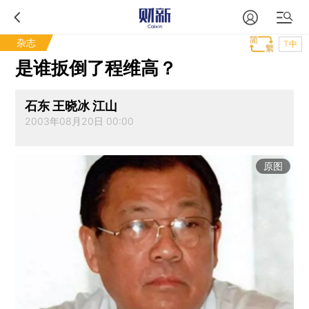
杂志
T中
是谁扳倒了程维高？
石东 王晓冰 江山
2003年08月20日 00:00
原图