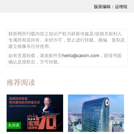
版面编辑：运维组
财新网所刊载内容之知识产权为财新传媒及/或相关权利人
专属所有或持有。未经许可，禁止进行转载、摘编、复制及
建立镜像等任何使用。
如有意愿转载，请发邮件至
hello@caixin.com
，获得书面
确认及授权后，方可转载。
推荐阅读
私房课