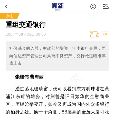
杂志
重组交通银行
2004年06月05日 00:00
T中
社保基金的入股，财政部的增资，汇丰银行参股，而
向信达资产管理公司肃离不良资产，交行枪道瞄准年
底上市
张继伟 曹海丽
透过落地玻璃窗，便可以看到东方明珠塔在黄
浦江东畔的雄姿，对岸曾是旧日繁华的金融商业
区，历经沧桑变迁，如今又再成为国内外众多银行
的栖身之处。换一个角度，88层高的金茂大厦可收