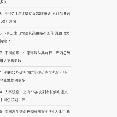
多久
8
央行7月继续增持近20吨黄金 累计储备超
600万盎司
5
7月进出口增速从高位略有回落 涨价动力
持续？
07
下周前瞻：生态环境法典施行；巴西总统
进入竞选阶段
1
特朗普坚称美国防空弹药库存充足 但不
乌克兰提供更多
24
人事观察｜上海55岁女副市长解冬进京
中国侨联副主席
45
泰国发生致命校园枪击案至少6人死亡 枪