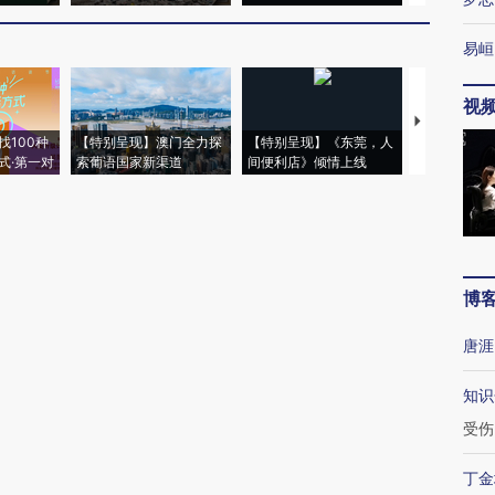
易峘
视
【推广】走
找100种
【特别呈现】澳门全力探
【特别呈现】《东莞，人
会，让数智科
式·第一对
索葡语国家新渠道
间便利店》倾情上线
业
博
唐涯
知识
受伤
丁金