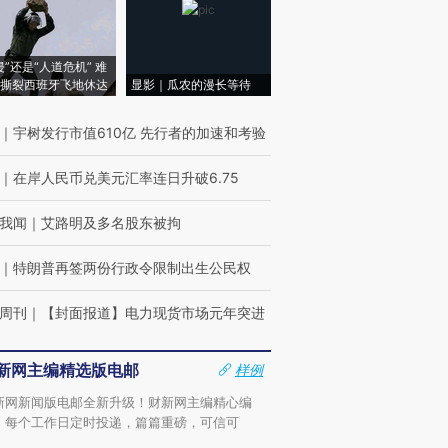
侵”还是“人道危机” 难
撕裂西班牙飞地休达
显影｜瓜农的漫长等待
｜
宇树发行市值610亿 先行者的加速和考验
｜
在岸人民币兑美元汇率连日升破6.75
我闻
｜
艾路明及多名股东被拘
｜
特朗普再签两份行政令限制出生公民权
周刊
｜
【封面报道】电力现货市场元年突进
新网主编精选版电邮
样例
新网新闻版电邮全新升级！财新网主编精心编
，每个工作日定时投递，篇篇重磅，可信可
。