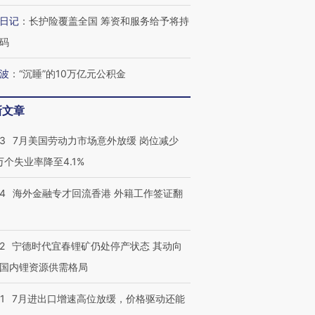
日记
：
长护险覆盖全国 筹资和服务给予将持
码
波
：
“沉睡”的10万亿元公积金
新文章
43
7月美国劳动力市场意外放缓 岗位减少
3万个失业率降至4.1%
14
海外金融专才回流香港 外籍工作签证翻
2
宁德时代宜春锂矿仍处停产状态 其动向
国内锂资源供需格局
1
7月进出口增速高位放缓，价格驱动还能