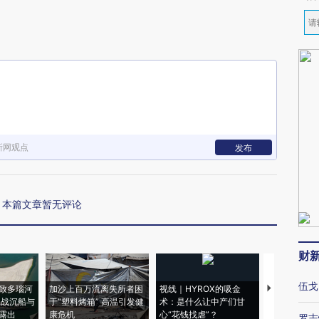
新网观点
发布
本篇文章暂无评论
财
伍戈
致多瑙河
加沙上百万流离失所者困
视线｜HYROX的吸金
马航飞行员
二战沉船与
于“塑料烤箱” 高温引发健
术：是什么让中产们甘
粒摇头丸 尿
露出
康危机
心“花钱找虐”？
毒品
罗志