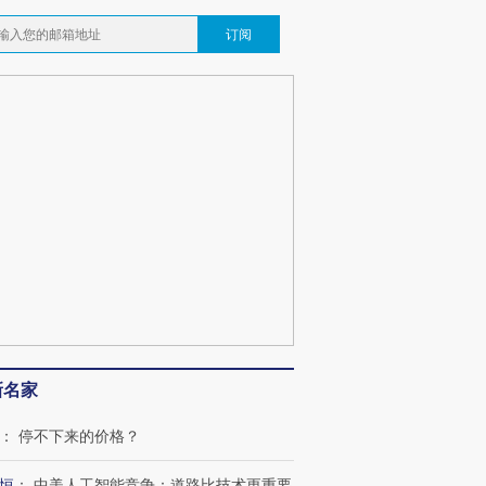
订阅
新名家
：
停不下来的价格？
跨国走私7万
视线｜被称为“蟑螂”的印
视线｜“入侵”还是“人道危
检体内含3种
度Z世代 用街头抗争将教
机”？难民潮撕裂西班牙
秘鲁纳斯
育部长拱下台
飞地休达
13人遇难
恒
：
中美人工智能竞争：道路比技术更重要