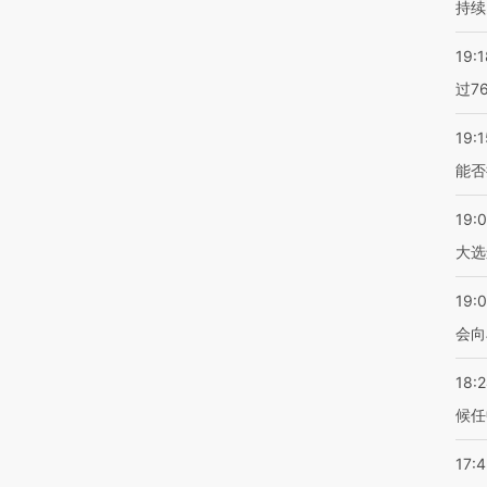
持续
19:1
过7
19:1
能否
19:
大选
19:0
会向
18:
候任
17: