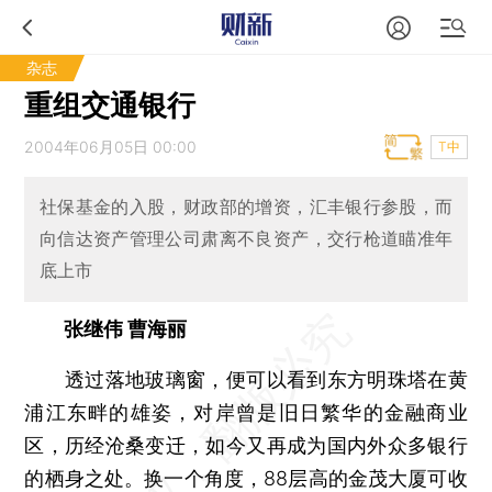
杂志
重组交通银行
2004年06月05日 00:00
T中
社保基金的入股，财政部的增资，汇丰银行参股，而
向信达资产管理公司肃离不良资产，交行枪道瞄准年
底上市
张继伟 曹海丽
透过落地玻璃窗，便可以看到东方明珠塔在黄
浦江东畔的雄姿，对岸曾是旧日繁华的金融商业
区，历经沧桑变迁，如今又再成为国内外众多银行
的栖身之处。换一个角度，88层高的金茂大厦可收