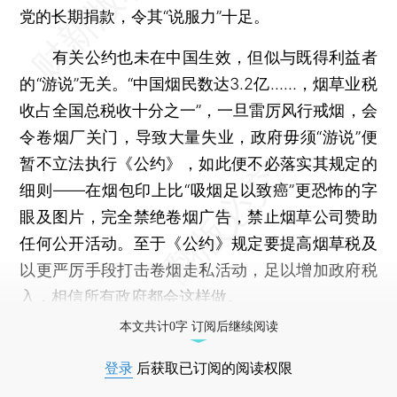
党的长期捐款，令其“说服力”十足。
有关公约也未在中国生效，但似与既得利益者
的“游说”无关。“中国烟民数达3.2亿……，烟草业税
收占全国总税收十分之一”，一旦雷厉风行戒烟，会
令卷烟厂关门，导致大量失业，政府毋须“游说”便
暂不立法执行《公约》，如此便不必落实其规定的
细则——在烟包印上比“吸烟足以致癌”更恐怖的字
眼及图片，完全禁绝卷烟广告，禁止烟草公司赞助
任何公开活动。至于《公约》规定要提高烟草税及
以更严厉手段打击卷烟走私活动，足以增加政府税
入，相信所有政府都会这样做。
本文共计0字 订阅后继续阅读
登录
后获取已订阅的阅读权限