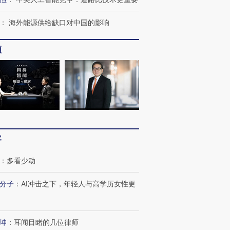
：
海外能源供给缺口对中国的影响
频
跨国走私7万
视线｜被称为“蟑螂”的印
视线｜“入侵”还是“人道危
检体内含3种
度Z世代 用街头抗争将教
机”？难民潮撕裂西班牙
秘鲁纳斯
育部长拱下台
飞地休达
13人遇难
进第四届链博
【商旅对话】华住集团
客
技“链”接产
【特别呈现】寻找100种
CFO：不靠规模取胜，华
【特别呈
有意思的生活方式·第三对
住三大增长引擎是什么？
有意思的
：
多看少动
分子
：
AI冲击之下，年轻人与高学历女性更
坤
：
耳闻目睹的几位律师