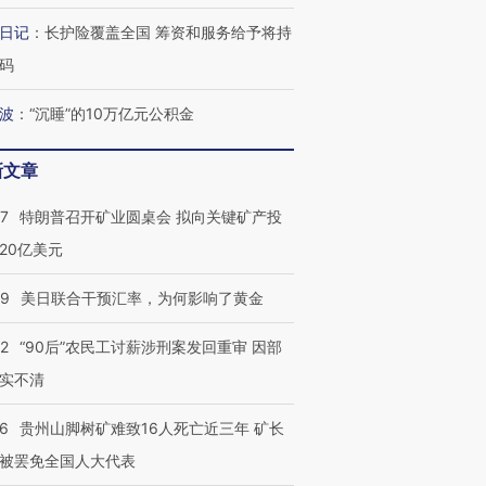
日记
：
长护险覆盖全国 筹资和服务给予将持
码
波
：
“沉睡”的10万亿元公积金
新文章
57
特朗普召开矿业圆桌会 拟向关键矿产投
20亿美元
09
美日联合干预汇率，为何影响了黄金
32
“90后”农民工讨薪涉刑案发回重审 因部
实不清
36
贵州山脚树矿难致16人死亡近三年 矿长
被罢免全国人大代表