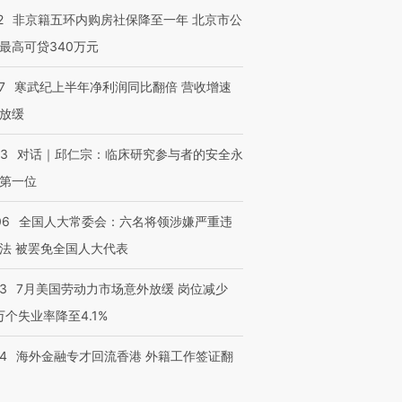
2
非京籍五环内购房社保降至一年 北京市公
最高可贷340万元
7
寒武纪上半年净利润同比翻倍 营收增速
放缓
53
对话｜邱仁宗：临床研究参与者的安全永
第一位
06
全国人大常委会：六名将领涉嫌严重违
法 被罢免全国人大代表
43
7月美国劳动力市场意外放缓 岗位减少
3万个失业率降至4.1%
14
海外金融专才回流香港 外籍工作签证翻