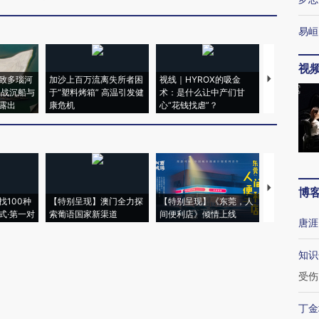
易峘
视
致多瑙河
加沙上百万流离失所者困
视线｜HYROX的吸金
马航飞行员
二战沉船与
于“塑料烤箱” 高温引发健
术：是什么让中产们甘
粒摇头丸 尿
露出
康危机
心“花钱找虐”？
毒品
【推广】走
博
找100种
【特别呈现】澳门全力探
【特别呈现】《东莞，人
会，让数智科
式·第一对
索葡语国家新渠道
间便利店》倾情上线
业
唐涯
知识
受伤
丁金