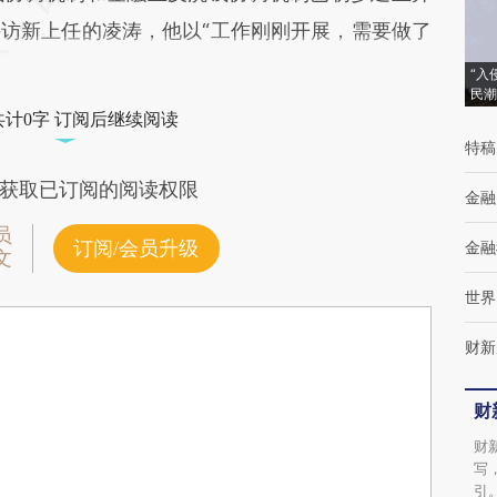
访新上任的凌涛，他以“工作刚刚开展，需要做了
“入
民潮
共计0字 订阅后继续阅读
特稿
获取已订阅的阅读权限
金融
员
订阅/会员升级
金融
文
世界
财新
财
财
写
引