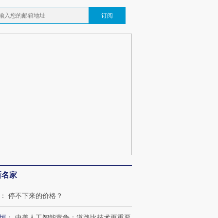
订阅
新名家
：
停不下来的价格？
恒
：
中美人工智能竞争：道路比技术更重要