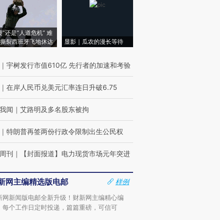
侵”还是“人道危机” 难
撕裂西班牙飞地休达
显影｜瓜农的漫长等待
｜
宇树发行市值610亿 先行者的加速和考验
｜
在岸人民币兑美元汇率连日升破6.75
我闻
｜
艾路明及多名股东被拘
｜
特朗普再签两份行政令限制出生公民权
周刊
｜
【封面报道】电力现货市场元年突进
新网主编精选版电邮
样例
新网新闻版电邮全新升级！财新网主编精心编
，每个工作日定时投递，篇篇重磅，可信可
。