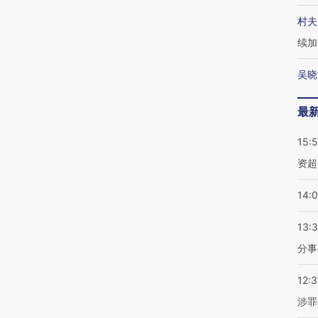
村夫
续加
吴晓
最
15:
资超
14:
13:
分事
12:
涉罪