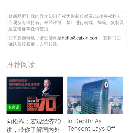
财新网所刊载内容之知识产权为财新传媒及/或相关权利人
专属所有或持有。未经许可，禁止进行转载、摘编、复制及
建立镜像等任何使用。
如有意愿转载，请发邮件至
hello@caixin.com
，获得书面
确认及授权后，方可转载。
推荐阅读
私房课
In Depth: As
向松祚：宏观经济70
Tencent Lays Off
讲，带你了解国内外