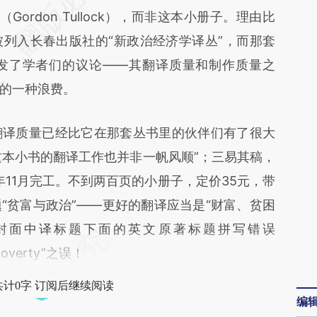
rdon Tullock），而非这本小册子。理由比
差。不代表财新观点和立场。推荐点击链接阅读原
列入长春出版社的“新政治经济学译丛”，而那套
发了学者们的议论——其翻译质量和制作质量之
的一种浪费。
译质量已经比它在那套丛书里的伙伴们有了很大
这本小书的翻译工作也并非一帆风顺”；三易其稿，
年11月完工。不到两百页的小册子，定价35元，带
“贫富与政治”——更好的翻译应当是“财富、贫困
封面中译标题下面的英文原著标题拼写错误
overty”之误！
共计0字 订阅后继续阅读
编