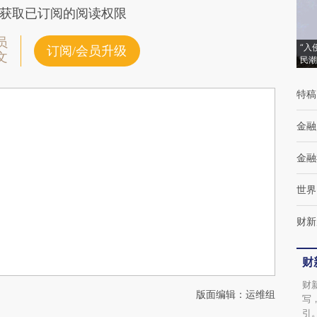
获取已订阅的阅读权限
员
“入
订阅/会员升级
文
民潮
特稿
金融
金融
世界
财新
财
财
版面编辑：运维组
写
引