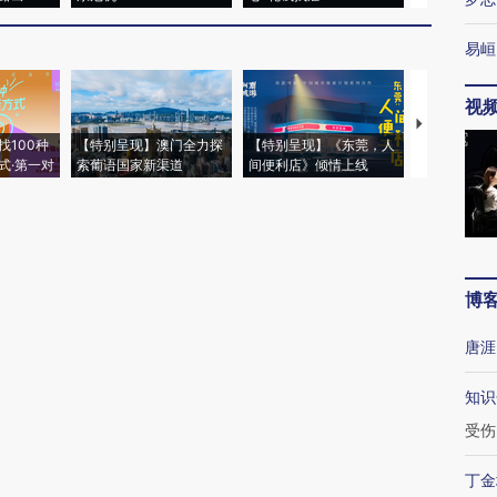
易峘
视
【推广】走
找100种
【特别呈现】澳门全力探
【特别呈现】《东莞，人
会，让数智科
式·第一对
索葡语国家新渠道
间便利店》倾情上线
业
博
唐涯
知识
受伤
丁金