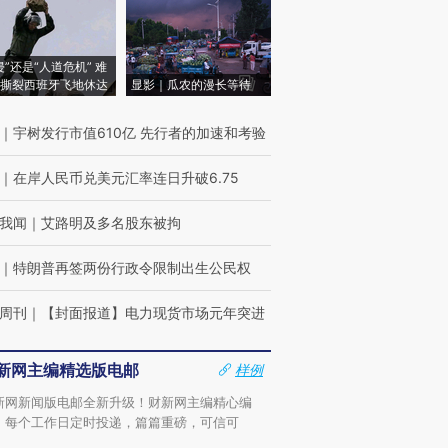
侵”还是“人道危机” 难
撕裂西班牙飞地休达
显影｜瓜农的漫长等待
｜
宇树发行市值610亿 先行者的加速和考验
｜
在岸人民币兑美元汇率连日升破6.75
我闻
｜
艾路明及多名股东被拘
｜
特朗普再签两份行政令限制出生公民权
周刊
｜
【封面报道】电力现货市场元年突进
新网主编精选版电邮
样例
新网新闻版电邮全新升级！财新网主编精心编
，每个工作日定时投递，篇篇重磅，可信可
。