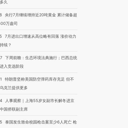
多久
8
央行7月继续增持近20吨黄金 累计储备超
600万盎司
5
7月进出口增速从高位略有回落 涨价动力
持续？
07
下周前瞻：生态环境法典施行；巴西总统
进入竞选阶段
1
特朗普坚称美国防空弹药库存充足 但不
乌克兰提供更多
24
人事观察｜上海55岁女副市长解冬进京
中国侨联副主席
45
泰国发生致命校园枪击案至少6人死亡 枪