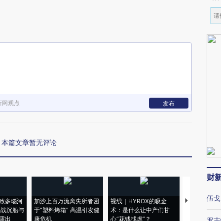
新网观点
发布
本篇文章暂无评论
财
伍戈
致多瑙河
加沙上百万流离失所者困
视线｜HYROX的吸金
马航飞行员
二战沉船与
于“塑料烤箱” 高温引发健
术：是什么让中产们甘
粒摇头丸 尿
露出
康危机
心“花钱找虐”？
毒品
罗志