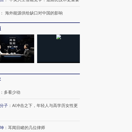
：
海外能源供给缺口对中国的影响
频
进第四届链博
【商旅对话】华住集团
技“链”接产
【特别呈现】寻找100种
CFO：不靠规模取胜，华
【特别呈
有意思的生活方式·第三对
住三大增长引擎是什么？
有意思的
客
：
多看少动
分子
：
AI冲击之下，年轻人与高学历女性更
坤
：
耳闻目睹的几位律师