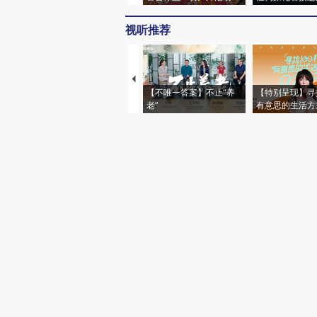
视听推荐
【不唯一答案】不止“养
【特别呈现】寻
老”
有意思的生活方