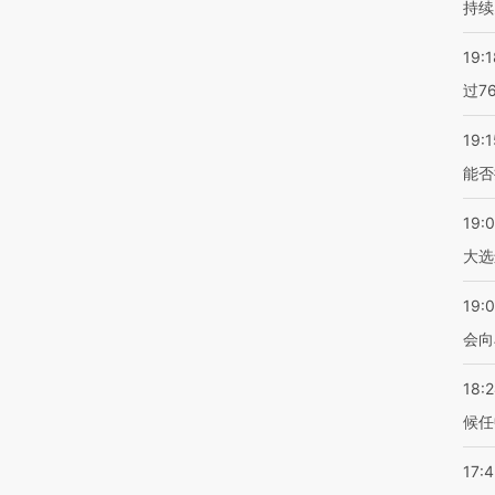
持续
19:1
过7
19:1
能否
19:
大选
19:0
会向
18:
候任
17: