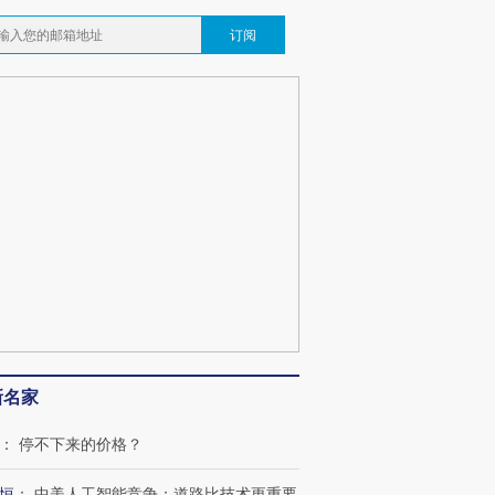
订阅
新名家
：
停不下来的价格？
跨国走私7万
视线｜被称为“蟑螂”的印
视线｜“入侵”还是“人道危
检体内含3种
度Z世代 用街头抗争将教
机”？难民潮撕裂西班牙
秘鲁纳斯
育部长拱下台
飞地休达
13人遇难
恒
：
中美人工智能竞争：道路比技术更重要