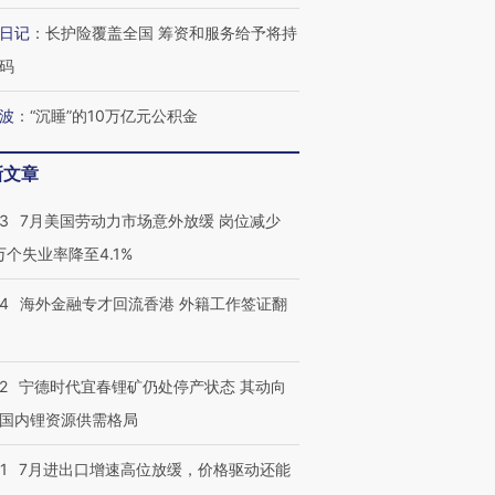
日记
：
长护险覆盖全国 筹资和服务给予将持
码
波
：
“沉睡”的10万亿元公积金
新文章
43
7月美国劳动力市场意外放缓 岗位减少
3万个失业率降至4.1%
14
海外金融专才回流香港 外籍工作签证翻
2
宁德时代宜春锂矿仍处停产状态 其动向
国内锂资源供需格局
1
7月进出口增速高位放缓，价格驱动还能