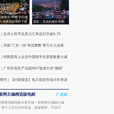
|被称为“蟑螂”的印度
代 将教育部长拱下台
显影｜瓜农的漫长等待
｜
在岸人民币兑美元汇率连日升破6.75
｜
河南“三支一扶”考试舞弊 警方介入侦查
｜
特朗普再上台后中国留学生获签数量大减
｜
广州开发区产业园REIT较发行价“腰斩”
周刊
｜
【封面报道】电力现货市场元年突进
新网主编精选版电邮
样例
新网新闻版电邮全新升级！财新网主编精心编
，每个工作日定时投递，篇篇重磅，可信可
。