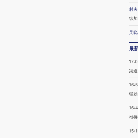
村夫
续加
吴晓
最
17:
渠道
16:
强劲
16:
衔接
15:1