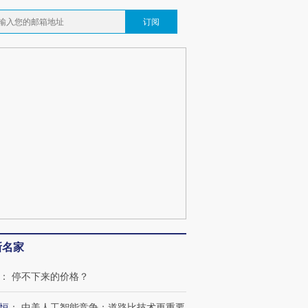
订阅
新名家
：
停不下来的价格？
跨国走私7万
视线｜HYROX的吸金
视线｜被
检体内含3种
术：是什么让中产们甘
泽连斯基密集出访美英 索
度Z世代
心“花钱找虐”？
要防空导弹“救急”
育部长拱
恒
：
中美人工智能竞争：道路比技术更重要