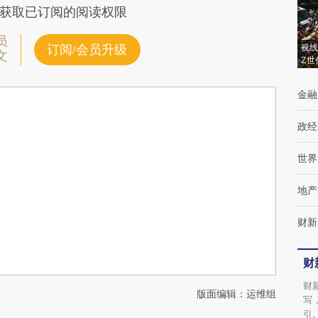
获取已订阅的阅读权限
员
视线
订阅/会员升级
文
Z世
金融
政经
世界
地产
财新
财
财
版面编辑：运维组
写
引