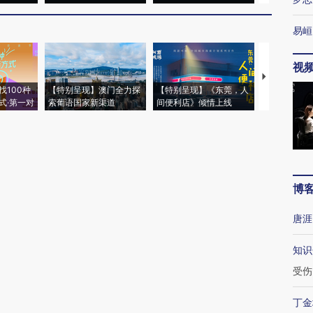
易峘
视
【推广】走
找100种
【特别呈现】澳门全力探
【特别呈现】《东莞，人
会，让数智科
式·第一对
索葡语国家新渠道
间便利店》倾情上线
业
博
唐涯
知识
受伤
丁金