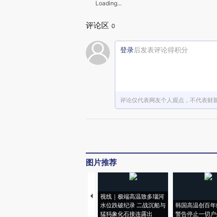
Loading...
评论区
0
登录
后发表评论得积分
评论仅代表网友个人观点，不代表财
图片推荐
视线｜极端高温致多瑙河
水位跌破纪录 二战沉船与
韩国高温创百年
猛犸象化石接连露出
警告停止一切户