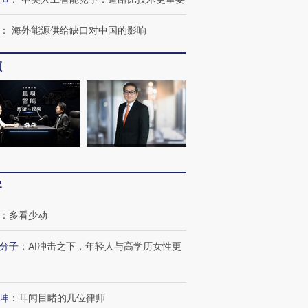
：
海外能源供给缺口对中国的影响
频
进第四届链博
【商旅对话】华住集团
技“链”接产
【特别呈现】寻找100种
CFO：不靠规模取胜，华
【特别呈
有意思的生活方式·第三对
住三大增长引擎是什么？
有意思的
客
：
多看少动
分子
：
AI冲击之下，年轻人与高学历女性更
坤
：
耳闻目睹的几位律师