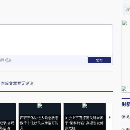
新网观点
发布
本篇文章暂无评论
财
伍戈
西班牙休达进入紧急状态
加沙上百万流离失所者困
马航飞行员
纪录 当局
数千非法移民从摩洛哥闯
于“塑料烤箱” 高温引发健
粒摇头丸 尿
外活动
入
康危机
毒品
罗志