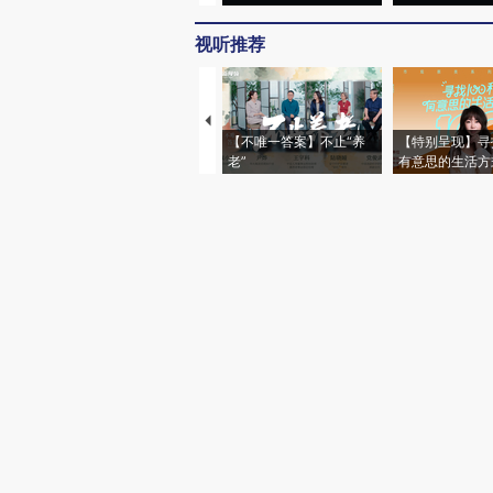
视听推荐
【不唯一答案】不止“养
【特别呈现】寻
老”
有意思的生活方