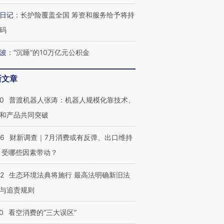
日记
：
长护险覆盖全国 筹资和服务给予将持
码
波
：
“沉睡”的10万亿元公积金
新文章
00
普渡机器人张涛：机器人规模化靠技术、
和产品共同突破
56
财新调查｜7月消费或有反弹、出口维持
 受哪些因素带动？
42
生态环境法典将施行 最高法明确新旧法
与追责规则
0
看空消费的“三大误区”