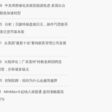
59
中东局势催化东南亚能源焦虑 多国出台
新政加速转型
05
分析｜贝森特操盘稳日元，操作巧思能否
美日货币基本面
1
从美国“最新十佳”看纯财富管理公司发展
3
火线评论｜广东雷州“特教老师招聘违
很雷，仍有诸多疑点
05
控制陷阱：组织为什么会越管越胖
1
MiniMax今起纳入港股通 盘间涨幅最高
77%