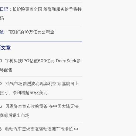
日记
：
长护险覆盖全国 筹资和服务给予将持
码
波
：
“沉睡”的10万亿元公积金
新文章
0
宇树科技IPO估值600亿元 DeepSeek参
略配售
22
油气市场剧烈波动现套利空间 嘉能可上
扭亏、净利增超50亿美元
6
贝恩资本宣布收购贡茶 在中国大陆无法
商标后退出市场
6
电动汽车需求高涨驱动澳洲车市增长 中