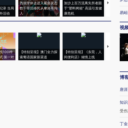
西班牙休达进入紧急状态
加沙上百万流离失所者困
视线｜HYR
纪录 当局
数千非法移民从摩洛哥闯
于“塑料烤箱” 高温引发健
术：是什么
易峘
外活动
入
康危机
心“花钱找虐
视
【推广】走
找100种
【特别呈现】澳门全力探
【特别呈现】《东莞，人
会，让数智科
式·第一对
索葡语国家新渠道
间便利店》倾情上线
业
博
唐涯
知识
受伤
丁金