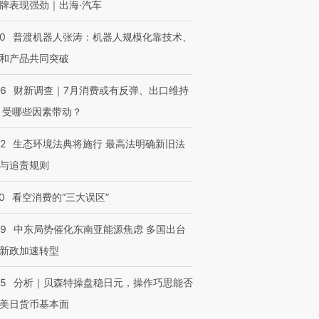
牌表现强劲｜出海·汽车
00
普渡机器人张涛：机器人规模化靠技术、
和产品共同突破
56
财新调查｜7月消费或有反弹、出口维持
 受哪些因素带动？
42
生态环境法典将施行 最高法明确新旧法
与追责规则
0
看空消费的“三大误区”
59
中东局势催化东南亚能源焦虑 多国出台
新政加速转型
05
分析｜贝森特操盘稳日元，操作巧思能否
美日货币基本面