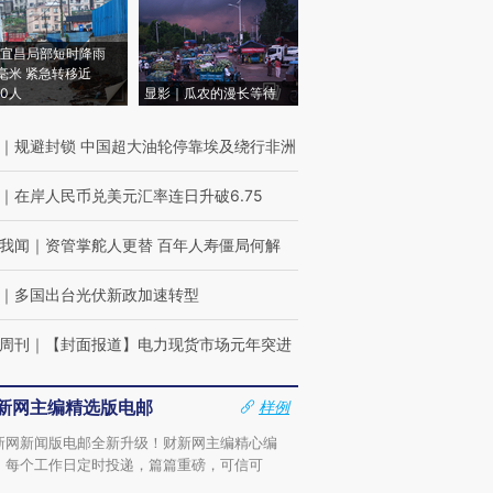
宜昌局部短时降雨
8毫米 紧急转移近
00人
显影｜瓜农的漫长等待
｜
规避封锁 中国超大油轮停靠埃及绕行非洲
｜
在岸人民币兑美元汇率连日升破6.75
我闻
｜
资管掌舵人更替 百年人寿僵局何解
｜
多国出台光伏新政加速转型
周刊
｜
【封面报道】电力现货市场元年突进
新网主编精选版电邮
样例
新网新闻版电邮全新升级！财新网主编精心编
，每个工作日定时投递，篇篇重磅，可信可
。