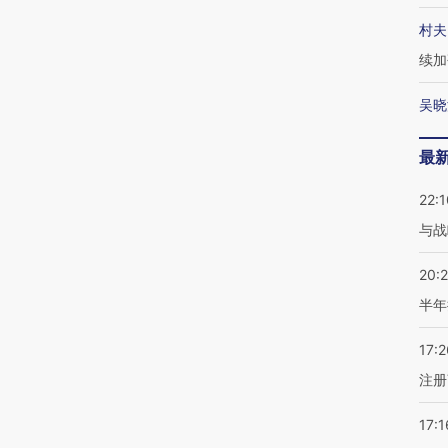
村夫
续加
吴晓
最
22:1
与战
20:
半年
17:2
注册
17:1