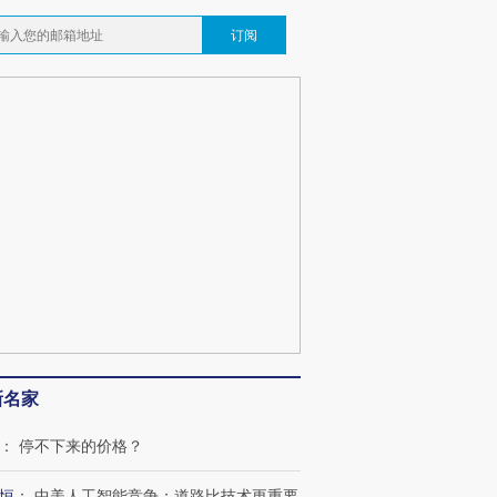
订阅
新名家
：
停不下来的价格？
恒
：
中美人工智能竞争：道路比技术更重要