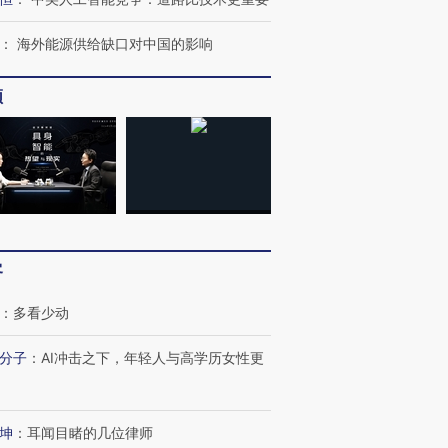
OX的吸金
马航飞行员跨国走私7万
视线｜被称为“蟑螂”的印
让中产们甘
粒摇头丸 尿检体内含3种
度Z世代 用街头抗争将教
秘鲁纳斯
：
海外能源供给缺口对中国的影响
”？
毒品
育部长拱下台
13人遇难
频
进第四届链博
【商旅对话】华住集团
技“链”接产
【特别呈现】寻找100种
CFO：不靠规模取胜，华
【特别呈
有意思的生活方式·第三对
住三大增长引擎是什么？
有意思的
客
：
多看少动
分子
：
AI冲击之下，年轻人与高学历女性更
坤
：
耳闻目睹的几位律师