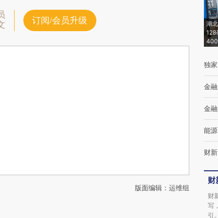
员
订阅/会员升级
文
湖北
12
40
独家
金融
金融
能源
财新
财
版面编辑：运维组
财
写
引