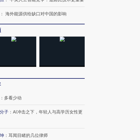
育部长拱下台
飞地休达
13人遇难
：
海外能源供给缺口对中国的影响
频
进第四届链博
【商旅对话】华住集团
技“链”接产
【特别呈现】寻找100种
CFO：不靠规模取胜，华
【特别呈
有意思的生活方式·第三对
住三大增长引擎是什么？
有意思的
客
：
多看少动
分子
：
AI冲击之下，年轻人与高学历女性更
坤
：
耳闻目睹的几位律师