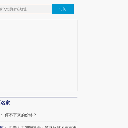
订阅
新名家
：
停不下来的价格？
跨国走私7万
视线｜被称为“蟑螂”的印
视线｜“入侵”还是“人道危
检体内含3种
度Z世代 用街头抗争将教
机”？难民潮撕裂西班牙
秘鲁纳斯
恒
：
中美人工智能竞争：道路比技术更重要