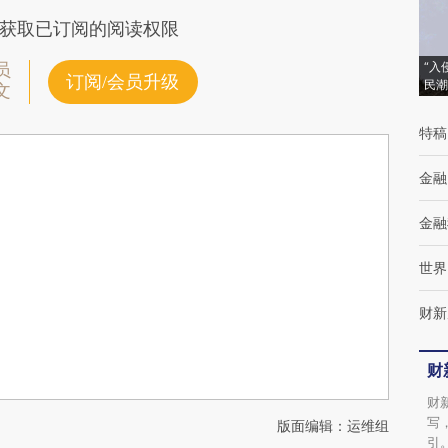
获取已订阅的阅读权限
“入
员
订阅/会员升级
民潮
文
特稿
金融
金融
世界
财新
财
财
写
版面编辑：运维组
引