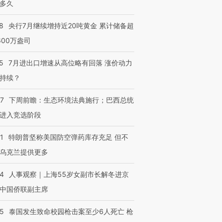
多久
8
央行7月继续增持近20吨黄金 累计储备超
600万盎司
5
7月进出口增速从高位略有回落 涨价动力
持续？
07
下周前瞻：生态环境法典施行；巴西总统
进入竞选阶段
1
特朗普坚称美国防空弹药库存充足 但不
乌克兰提供更多
24
人事观察｜上海55岁女副市长解冬进京
中国侨联副主席
45
泰国发生致命校园枪击案至少6人死亡 枪