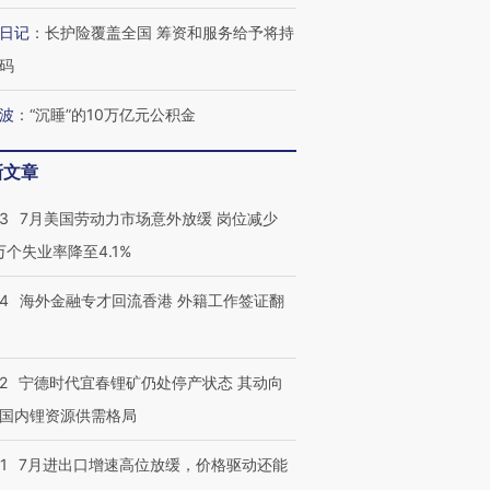
日记
：
长护险覆盖全国 筹资和服务给予将持
码
波
：
“沉睡”的10万亿元公积金
新文章
43
7月美国劳动力市场意外放缓 岗位减少
3万个失业率降至4.1%
14
海外金融专才回流香港 外籍工作签证翻
2
宁德时代宜春锂矿仍处停产状态 其动向
国内锂资源供需格局
1
7月进出口增速高位放缓，价格驱动还能