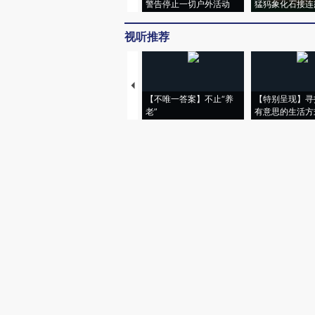
警告停止一切户外活动
猛犸象化石接连
视听推荐
【不唯一答案】不止“养
【特别呈现】寻
老”
有意思的生活方