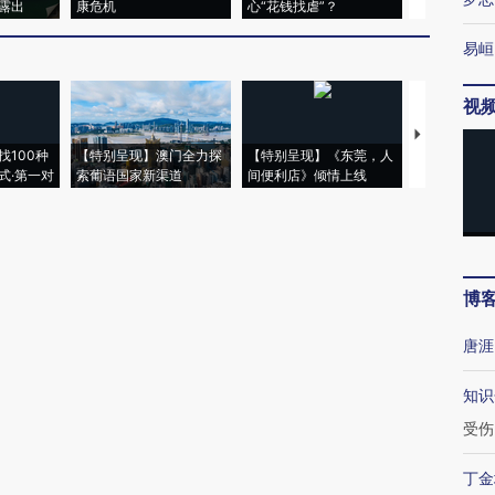
露出
康危机
心“花钱找虐”？
毒品
易峘
视
【推广】走
找100种
【特别呈现】澳门全力探
【特别呈现】《东莞，人
会，让数智科
式·第一对
索葡语国家新渠道
间便利店》倾情上线
业
博
唐涯
知识
受伤
丁金