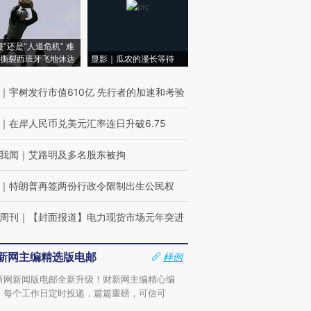
侵”还是“人道危机” 难
撕裂西班牙飞地休达
显影｜瓜农的漫长等待
｜
宇树发行市值610亿 先行者的加速和考验
｜
在岸人民币兑美元汇率连日升破6.75
我闻
｜
艾路明及多名股东被拘
｜
特朗普再签两份行政令限制出生公民权
周刊
｜
【封面报道】电力现货市场元年突进
新网主编精选版电邮
样例
新网新闻版电邮全新升级！财新网主编精心编
，每个工作日定时投递，篇篇重磅，可信可
。