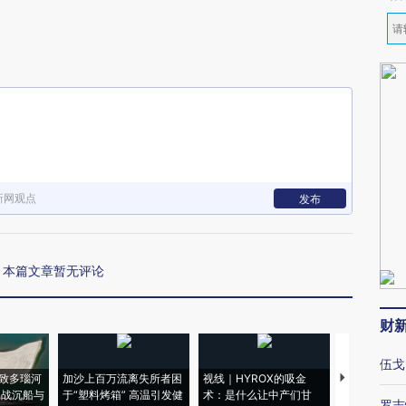
新网观点
发布
本篇文章暂无评论
财
伍戈
致多瑙河
加沙上百万流离失所者困
视线｜HYROX的吸金
马航飞行员
二战沉船与
于“塑料烤箱” 高温引发健
术：是什么让中产们甘
粒摇头丸 尿
罗志