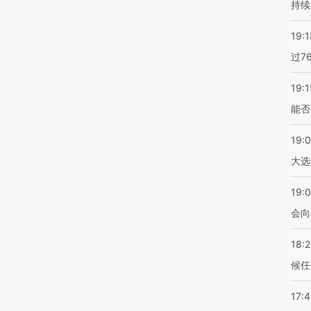
持续
19:1
过7
19:1
能否
19:
大选
19:0
会向
18:
候任
17: