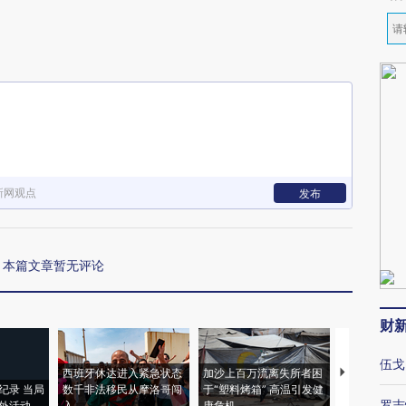
新网观点
发布
本篇文章暂无评论
财
伍戈
西班牙休达进入紧急状态
加沙上百万流离失所者困
视线｜HYR
纪录 当局
数千非法移民从摩洛哥闯
于“塑料烤箱” 高温引发健
术：是什么
罗志
外活动
入
康危机
心“花钱找虐