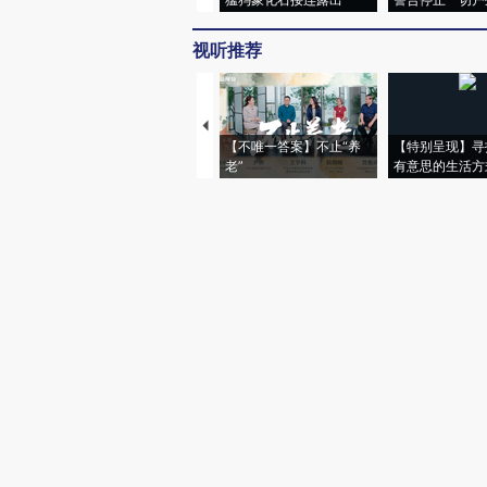
视听推荐
【不唯一答案】不止“养
【特别呈现】寻
老”
有意思的生活方