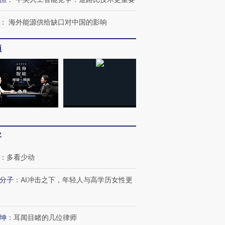
：
海外能源供给缺口对中国的影响
频
进第四届链博
【商旅对话】华住集团
技“链”接产
【特别呈现】寻找100种
CFO：不靠规模取胜，华
【特别呈
有意思的生活方式·第三对
住三大增长引擎是什么？
有意思的
客
：
多看少动
分子
：
AI冲击之下，年轻人与高学历女性更
坤
：
耳闻目睹的几位律师