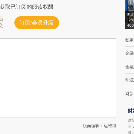
获取已订阅的阅读权限
湖北
员
12
订阅/会员升级
文
40
独家
金融
金融
能源
财新
财
财
版面编辑：运维组
写
引