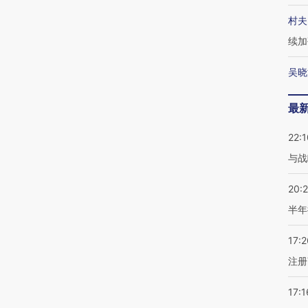
村夫
续加
吴晓
最
22:1
与战
20:
半年
17:2
注册
17:1