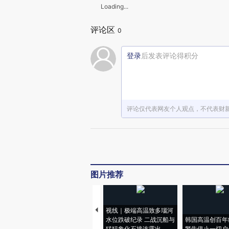
Loading...
评论区
0
登录
后发表评论得积分
评论仅代表网友个人观点，不代表财
图片推荐
视线｜极端高温致多瑙河
水位跌破纪录 二战沉船与
韩国高温创百年
猛犸象化石接连露出
警告停止一切户