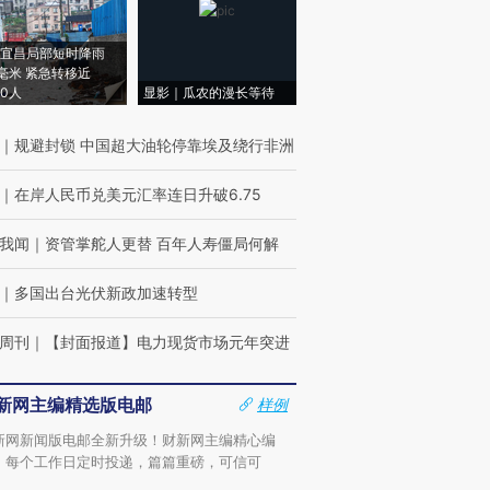
宜昌局部短时降雨
8毫米 紧急转移近
00人
显影｜瓜农的漫长等待
｜
规避封锁 中国超大油轮停靠埃及绕行非洲
｜
在岸人民币兑美元汇率连日升破6.75
我闻
｜
资管掌舵人更替 百年人寿僵局何解
｜
多国出台光伏新政加速转型
周刊
｜
【封面报道】电力现货市场元年突进
新网主编精选版电邮
样例
新网新闻版电邮全新升级！财新网主编精心编
，每个工作日定时投递，篇篇重磅，可信可
。