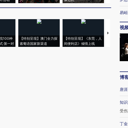
易峘
视
【推广】走
找100种
【特别呈现】澳门全力探
【特别呈现】《东莞，人
会，让数智科
式·第一对
索葡语国家新渠道
间便利店》倾情上线
业
博
唐涯
知识
受伤
丁金