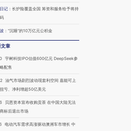
日记
：
长护险覆盖全国 筹资和服务给予将持
码
波
：
“沉睡”的10万亿元公积金
新文章
0
宇树科技IPO估值600亿元 DeepSeek参
略配售
22
油气市场剧烈波动现套利空间 嘉能可上
扭亏、净利增超50亿美元
6
贝恩资本宣布收购贡茶 在中国大陆无法
商标后退出市场
6
电动汽车需求高涨驱动澳洲车市增长 中