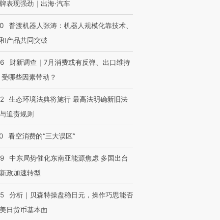
牌表现强劲｜出海·汽车
00
普渡机器人张涛：机器人规模化靠技术、
和产品共同突破
56
财新调查｜7月消费或有反弹、出口维持
 受哪些因素带动？
42
生态环境法典将施行 最高法明确新旧法
与追责规则
0
看空消费的“三大误区”
59
中东局势催化东南亚能源焦虑 多国出台
新政加速转型
05
分析｜贝森特操盘稳日元，操作巧思能否
美日货币基本面