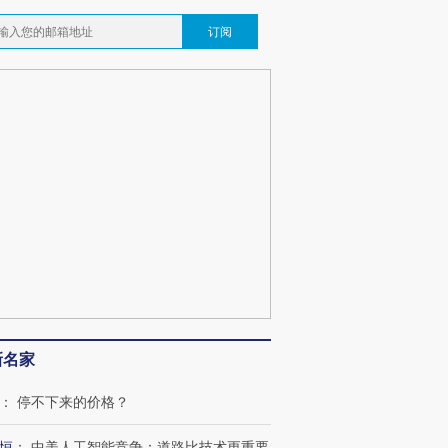
订阅
新名家
：
停不下来的价格？
OX的吸金
马航飞行员跨国走私7万
视线｜被称为“蟑螂”的印
让中产们甘
粒摇头丸 尿检体内含3种
度Z世代 用街头抗争将教
秘鲁纳斯
恒
：
中美人工智能竞争：道路比技术更重要
”？
毒品
育部长拱下台
13人遇难