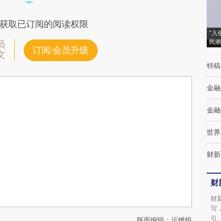
获取已订阅的阅读权限
“入
民潮
员
订阅/会员升级
文
特稿
金融
金融
世界
财新
财
财
写
引
版面编辑：运维组