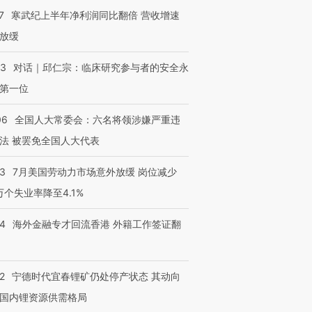
7
寒武纪上半年净利润同比翻倍 营收增速
放缓
53
对话｜邱仁宗：临床研究参与者的安全永
第一位
06
全国人大常委会：六名将领涉嫌严重违
法 被罢免全国人大代表
43
7月美国劳动力市场意外放缓 岗位减少
3万个失业率降至4.1%
14
海外金融专才回流香港 外籍工作签证翻
2
宁德时代宜春锂矿仍处停产状态 其动向
国内锂资源供需格局