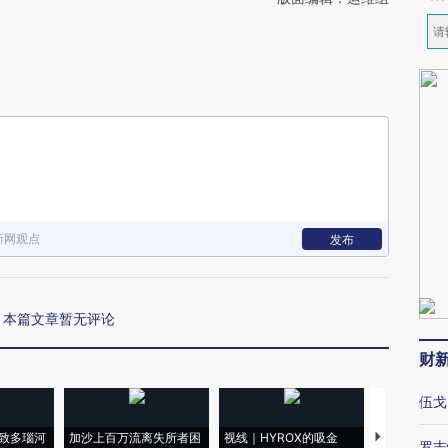
新网观点
发布
本篇文章暂无评论
财
伍戈
致多瑙河
加沙上百万流离失所者困
视线｜HYROX的吸金
马航飞行员
罗志