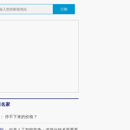
订阅
新名家
：
停不下来的价格？
跨国走私7万
视线｜被称为“蟑螂”的印
视线｜“入侵”还是“人道危
恒
：
中美人工智能竞争：道路比技术更重要