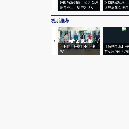
韩国高温创百年纪录 当局
水位跌破纪录 
警告停止一切户外活动
猛犸象化石接连
视听推荐
【不唯一答案】不止“养
【特别呈现】寻
老”
有意思的生活方