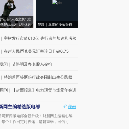
侵”还是“人道危机” 难
撕裂西班牙飞地休达
显影｜瓜农的漫长等待
｜
宇树发行市值610亿 先行者的加速和考验
｜
在岸人民币兑美元汇率连日升破6.75
我闻
｜
艾路明及多名股东被拘
｜
特朗普再签两份行政令限制出生公民权
周刊
｜
【封面报道】电力现货市场元年突进
新网主编精选版电邮
样例
新网新闻版电邮全新升级！财新网主编精心编
，每个工作日定时投递，篇篇重磅，可信可
。