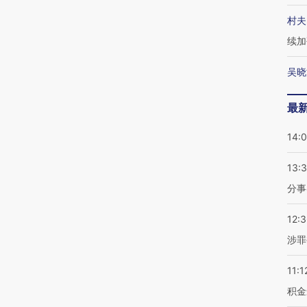
村夫
续加
吴晓
最
14:
13:
分事
12:
涉罪
11:1
积金