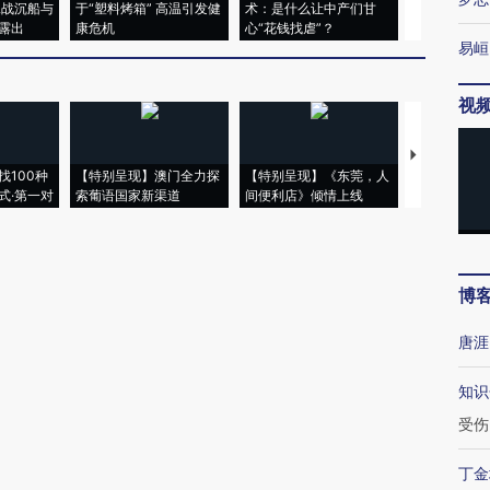
二战沉船与
于“塑料烤箱” 高温引发健
术：是什么让中产们甘
粒摇头丸 尿
露出
康危机
心“花钱找虐”？
毒品
易峘
视
【推广】走
找100种
【特别呈现】澳门全力探
【特别呈现】《东莞，人
会，让数智科
式·第一对
索葡语国家新渠道
间便利店》倾情上线
业
博
唐涯
知识
受伤
丁金