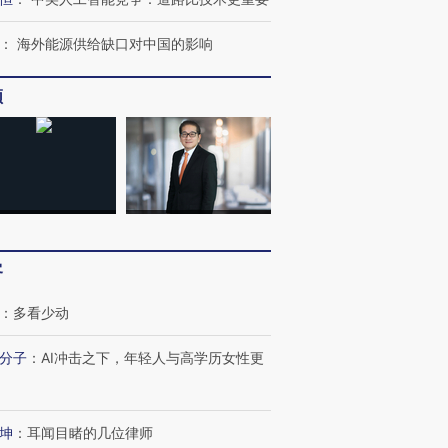
检体内含3种
度Z世代 用街头抗争将教
机”？难民潮撕裂西班牙
秘鲁纳斯
育部长拱下台
飞地休达
13人遇难
：
海外能源供给缺口对中国的影响
频
进第四届链博
【商旅对话】华住集团
技“链”接产
【特别呈现】寻找100种
CFO：不靠规模取胜，华
【特别呈
有意思的生活方式·第三对
住三大增长引擎是什么？
有意思的
客
：
多看少动
分子
：
AI冲击之下，年轻人与高学历女性更
坤
：
耳闻目睹的几位律师