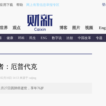
登
应用下载
帮助
网上有害信息举报专区
世界
观点
博客
图片
视频
Eng
源
健康
环科
民生
ESG
数字说
比较
中国改革
专题
者：厄普代克
02月16日 14:13 来源于 caijing
1月27日因肺癌逝世，享年76岁