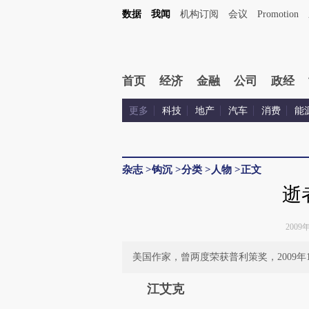
数据
我闻
机构订阅
会议
Promotion
首页
经济
金融
公司
政经
更多
科技
地产
汽车
消费
能
杂志
>
钩沉
>
分类
>
人物
>
正文
逝
2009年
美国作家，曾两度荣获普利策奖，2009年
江艾克