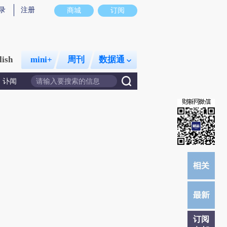
录
注册
商城
订阅
lish
mini+
周刊
数据通
讣闻
订阅