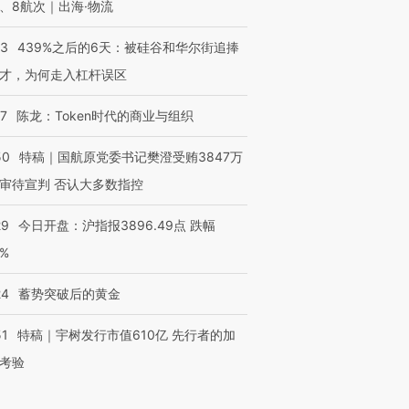
、8航次｜出海·物流
53
439%之后的6天：被硅谷和华尔街追捧
才，为何走入杠杆误区
07
陈龙：Token时代的商业与组织
50
特稿｜国航原党委书记樊澄受贿3847万
审待宣判 否认大多数指控
29
今日开盘：沪指报3896.49点 跌幅
0%
24
蓄势突破后的黄金
51
特稿｜宇树发行市值610亿 先行者的加
考验