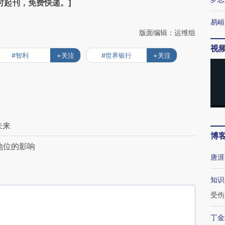
时起刊，免费快递。]
易峘
版面编辑：运维组
视
#智利
+关注
#世界银行
+关注
未来
博
地位的影响
唐涯
知识
受伤
丁金