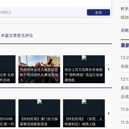
村夫
新网观点
发布
续加
吴晓
本篇文章暂无评论
最
13:
央政
西班牙休达进入紧急状态
加沙上百万流离失所者困
视线｜HYR
纪录 当局
数千非法移民从摩洛哥闯
于“塑料烤箱” 高温引发健
术：是什么
12:1
外活动
入
康危机
心“花钱找虐
多国
达成
11:5
【推广】走
找100种
【特别呈现】澳门全力探
【特别呈现】《东莞，人
会，让数智科
11:3
式·第一对
索葡语国家新渠道
间便利店》倾情上线
业