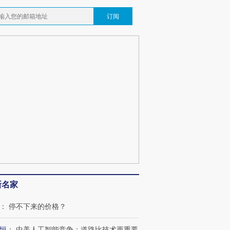
订阅
新名家
：
停不下来的价格？
恒
：
中美人工智能竞争：道路比技术更重要