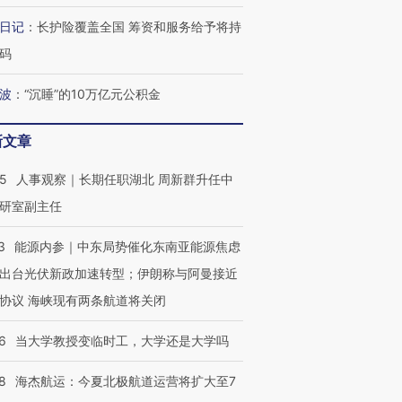
日记
：
长护险覆盖全国 筹资和服务给予将持
码
波
：
“沉睡”的10万亿元公积金
新文章
25
人事观察｜长期任职湖北 周新群升任中
研室副主任
OX的吸金
马航飞行员跨国走私7万
视线｜被称为“蟑螂”的印
让中产们甘
粒摇头丸 尿检体内含3种
度Z世代 用街头抗争将教
秘鲁纳斯
3
能源内参｜中东局势催化东南亚能源焦虑
”？
毒品
育部长拱下台
13人遇难
出台光伏新政加速转型；伊朗称与阿曼接近
协议 海峡现有两条航道将关闭
6
当大学教授变临时工，大学还是大学吗
进第四届链博
【商旅对话】华住集团
技“链”接产
【特别呈现】寻找100种
CFO：不靠规模取胜，华
【特别呈
8
海杰航运：今夏北极航道运营将扩大至7
有意思的生活方式·第三对
住三大增长引擎是什么？
有意思的