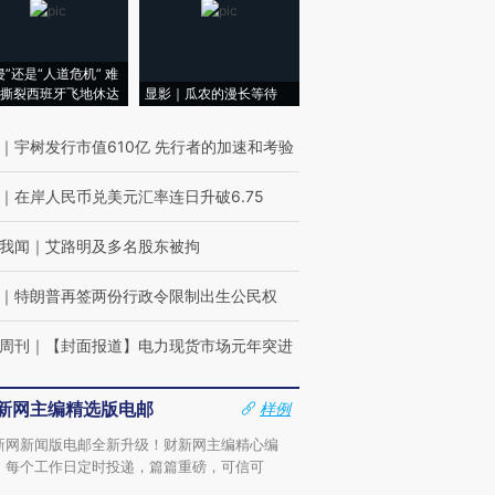
侵”还是“人道危机” 难
撕裂西班牙飞地休达
显影｜瓜农的漫长等待
｜
宇树发行市值610亿 先行者的加速和考验
｜
在岸人民币兑美元汇率连日升破6.75
我闻
｜
艾路明及多名股东被拘
｜
特朗普再签两份行政令限制出生公民权
周刊
｜
【封面报道】电力现货市场元年突进
新网主编精选版电邮
样例
新网新闻版电邮全新升级！财新网主编精心编
，每个工作日定时投递，篇篇重磅，可信可
。