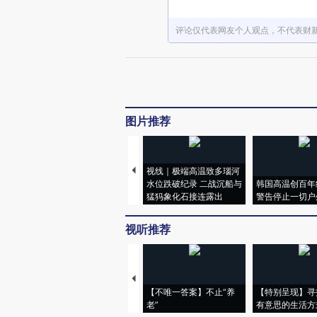
评论仅代表网友个人观点，不代表财
图片推荐
视线｜极端高温致多瑙河
水位跌破纪录 二战沉船与
韩国高温创百年
猛犸象化石接连露出
警告停止一切户
视听推荐
【不唯一答案】不止“养
【特别呈现】寻
老”
有意思的生活方