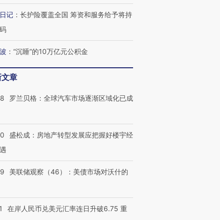
日记
：
长护险覆盖全国 筹资和服务给予将持
码
波
：
“沉睡”的10万亿元公积金
新文章
58
罗兰贝格：全球汽车市场逐渐区域化已成
50
盛松成：房地产转型发展应把握好楼宇经
遇
39
美联储观察（46）：美债市场对沃什的
1
在岸人民币兑美元汇率连日升破6.75 重