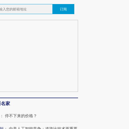
订阅
新名家
：
停不下来的价格？
恒
：
中美人工智能竞争：道路比技术更重要