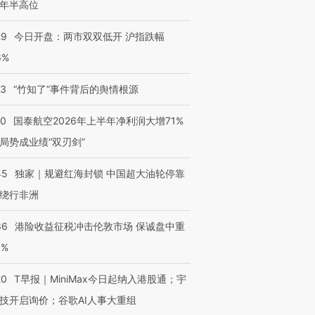
年半高位
29
今日开盘：两市双双低开 沪指跌幅
6%
13
“竹知了”事件背后的舆情根源
10
国泰航空2026年上半年净利润大增71%
局势成业绩“双刃剑”
45
独家｜规避红海封锁 中国超大油轮停靠
绕行非洲
36
港险收益征税冲击伦敦市场 保诚盘中重
3%
20
T早报｜MiniMax今日起纳入港股通；宇
技开启询价；谷歌AI人事大重组