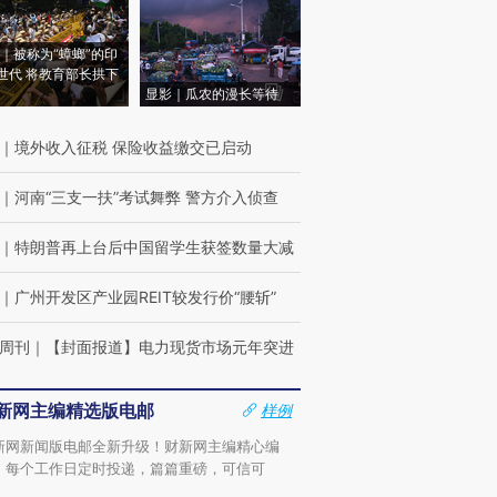
｜被称为“蟑螂”的印
世代 将教育部长拱下
显影｜瓜农的漫长等待
｜
境外收入征税 保险收益缴交已启动
｜
河南“三支一扶”考试舞弊 警方介入侦查
｜
特朗普再上台后中国留学生获签数量大减
｜
广州开发区产业园REIT较发行价“腰斩”
周刊
｜
【封面报道】电力现货市场元年突进
新网主编精选版电邮
样例
新网新闻版电邮全新升级！财新网主编精心编
，每个工作日定时投递，篇篇重磅，可信可
。