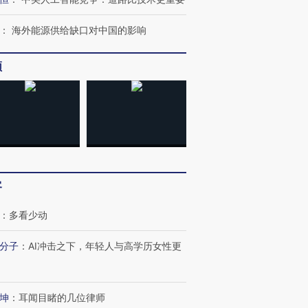
：
海外能源供给缺口对中国的影响
频
跨国走私7万
视线｜HY
检体内含3种
泽连斯基密集出访美英 索
秘鲁纳斯卡观光飞机坠毁
术：是什
要防空导弹“救急”
13人遇难
心“花钱找
客
：
多看少动
进第四届链博
【商旅对话】华住集团
技“链”接产
分子
：
AI冲击之下，年轻人与高学历女性更
【特别呈现】寻找100种
CFO：不靠规模取胜，华
【特别呈
有意思的生活方式·第三对
住三大增长引擎是什么？
有意思的
坤
：
耳闻目睹的几位律师