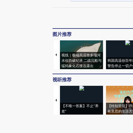
图片推荐
视线｜极端高温致多瑙河
水位跌破纪录 二战沉船与
韩国高温创百年
猛犸象化石接连露出
警告停止一切户
视听推荐
【不唯一答案】不止“养
【特别呈现】寻
老”
有意思的生活方