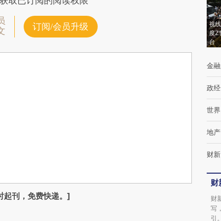
获取已订阅的阅读权限
员
视线
订阅/会员升级
文
度Z
台
金融
政经
世界
地产
财新
财
时起刊，免费快递。]
财
写
引