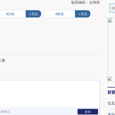
版面编辑：运维组
#分析
+关注
#政策
+关注
未来
财
伍戈
新网观点
发布
罗志