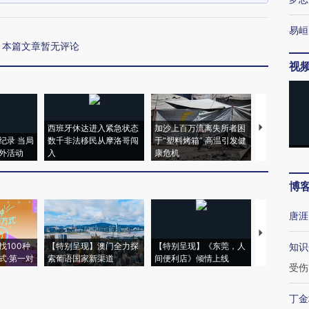
易峘
本篇文章暂无评论
视
西班牙休达进入紧急状态
加沙上百万流离失所者困
马航飞行员
纪录 当局
数千非法移民从摩洛哥闯
于“塑料烤箱” 高温引发健
粒摇头丸 尿
外活动
入
康危机
毒品
博
唐涯
【推广】走
找100种
【特别呈现】澳门全力探
【特别呈现】《东莞，人
会，让数智科
知识
式·第一对
索葡语国家新渠道
间便利店》倾情上线
业
受伤
丁金