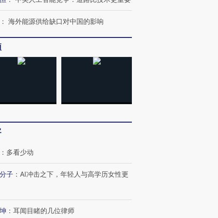
：
海外能源供给缺口对中国的影响
频
进第四届链博
【商旅对话】华住集团
技“链”接产
【特别呈现】寻找100种
CFO：不靠规模取胜，华
【特别呈
有意思的生活方式·第三对
住三大增长引擎是什么？
有意思的
客
：
多看少动
分子
：
AI冲击之下，年轻人与高学历女性更
坤
：
耳闻目睹的几位律师