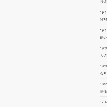
持续
19:1
过7
19:1
能否
19:
大选
19:0
会向
18:
候任
17: