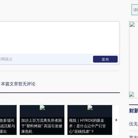
新网观点
发布
本篇文章暂无评论
财
致多瑙河
加沙上百万流离失所者困
视线｜HYROX的吸金
马航飞行员
伍戈
二战沉船与
于“塑料烤箱” 高温引发健
术：是什么让中产们甘
粒摇头丸 尿
露出
康危机
心“花钱找虐”？
毒品
罗志