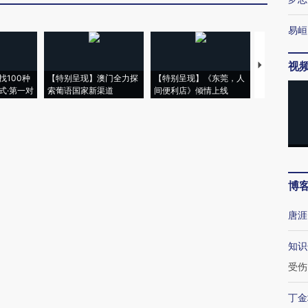
易峘
视
【推广】走
找100种
【特别呈现】澳门全力探
【特别呈现】《东莞，人
会，让数智科
式·第一对
索葡语国家新渠道
间便利店》倾情上线
业
博
唐涯
知识
受伤
丁金