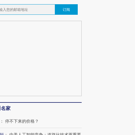
订阅
新名家
跨国走私7万
视线｜被称为“蟑螂”的印
视线｜“入侵”还是“人道危
：
停不下来的价格？
检体内含3种
度Z世代 用街头抗争将教
机”？难民潮撕裂西班牙
秘鲁纳斯
育部长拱下台
飞地休达
13人遇难
恒
：
中美人工智能竞争：道路比技术更重要