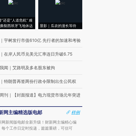
侵”还是“人道危机” 难
撕裂西班牙飞地休达
显影｜瓜农的漫长等待
｜
宇树发行市值610亿 先行者的加速和考验
｜
在岸人民币兑美元汇率连日升破6.75
我闻
｜
艾路明及多名股东被拘
｜
特朗普再签两份行政令限制出生公民权
周刊
｜
【封面报道】电力现货市场元年突进
新网主编精选版电邮
样例
新网新闻版电邮全新升级！财新网主编精心编
，每个工作日定时投递，篇篇重磅，可信可
。