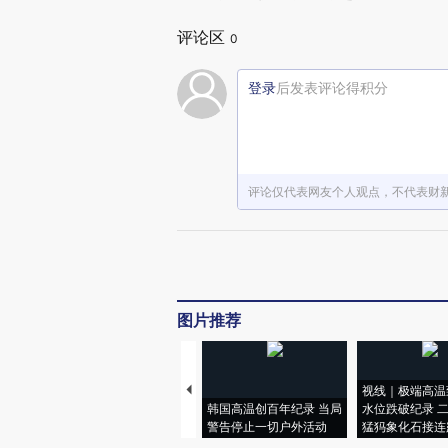
评论区
0
登录
后发表评论得积分
评论仅代表网友个人观点，不代表财
图片推荐
视线｜极端高温
韩国高温创百年纪录 当局
水位跌破纪录 
警告停止一切户外活动
猛犸象化石接连