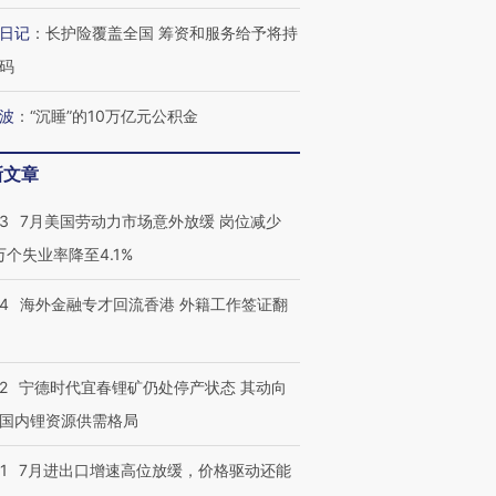
日记
：
长护险覆盖全国 筹资和服务给予将持
码
波
：
“沉睡”的10万亿元公积金
新文章
43
7月美国劳动力市场意外放缓 岗位减少
3万个失业率降至4.1%
14
海外金融专才回流香港 外籍工作签证翻
2
宁德时代宜春锂矿仍处停产状态 其动向
国内锂资源供需格局
1
7月进出口增速高位放缓，价格驱动还能