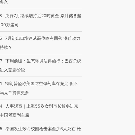
多久
8
央行7月继续增持近20吨黄金 累计储备超
600万盎司
5
7月进出口增速从高位略有回落 涨价动力
持续？
07
下周前瞻：生态环境法典施行；巴西总统
进入竞选阶段
1
特朗普坚称美国防空弹药库存充足 但不
乌克兰提供更多
24
人事观察｜上海55岁女副市长解冬进京
中国侨联副主席
45
泰国发生致命校园枪击案至少6人死亡 枪