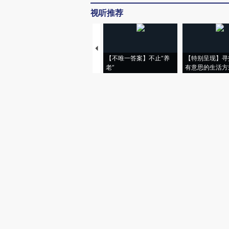
视听推荐
【不唯一答案】不止“养
【特别呈现】寻
老”
有意思的生活方