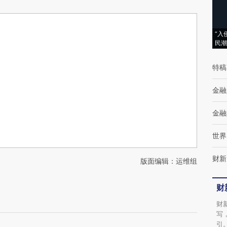
“入
民潮
特稿
金融
金融
世界
财新
版面编辑：运维组
财
财
写
引