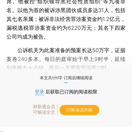
席。他被控“组织领导黑社会性质组织”等九项罪
名。以他为首的被诉涉黑团伙成员多达31人，包括
其七名亲属；被诉非法经营罪涉案资金约1.2亿元，
漏税逃税罪涉案资金约为6220万元；其名下四家
公司均成为被告。
公诉机关为此案准备的预案长达50万字，证据
案卷240多本。每日的庭审始于早上9时半，延续
到夜晚九十点钟，最后一天更审至深夜11时。
本文共计0字 订阅后继续阅读
登录
后获取已订阅的阅读权限
财新通会员
订阅/会员升级
可畅读全文