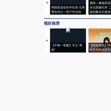
视线｜极端高温
韩国高温创百年纪录 当局
水位跌破纪录 
警告停止一切户外活动
猛犸象化石接连
视听推荐
【不唯一答案】不止“养
【特别呈现】寻
老”
有意思的生活方