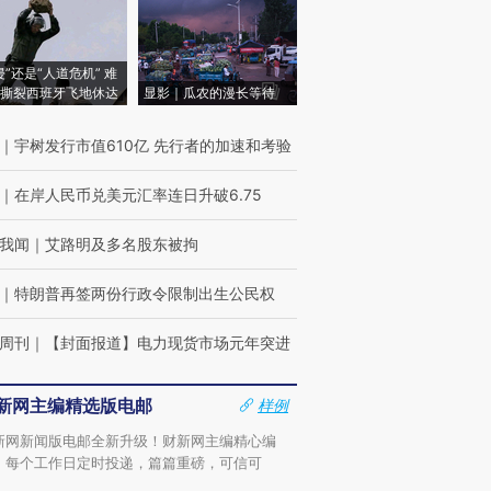
侵”还是“人道危机” 难
撕裂西班牙飞地休达
显影｜瓜农的漫长等待
｜
宇树发行市值610亿 先行者的加速和考验
｜
在岸人民币兑美元汇率连日升破6.75
我闻
｜
艾路明及多名股东被拘
｜
特朗普再签两份行政令限制出生公民权
周刊
｜
【封面报道】电力现货市场元年突进
新网主编精选版电邮
样例
新网新闻版电邮全新升级！财新网主编精心编
，每个工作日定时投递，篇篇重磅，可信可
。