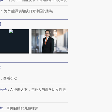
跨国走私7万
视线｜被称为“蟑螂”的印
视线｜“入侵”还是“人道危
检体内含3种
度Z世代 用街头抗争将教
机”？难民潮撕裂西班牙
秘鲁纳斯
：
海外能源供给缺口对中国的影响
育部长拱下台
飞地休达
13人遇难
频
进第四届链博
【商旅对话】华住集团
技“链”接产
【特别呈现】寻找100种
CFO：不靠规模取胜，华
【特别呈
有意思的生活方式·第三对
住三大增长引擎是什么？
有意思的
客
：
多看少动
分子
：
AI冲击之下，年轻人与高学历女性更
坤
：
耳闻目睹的几位律师