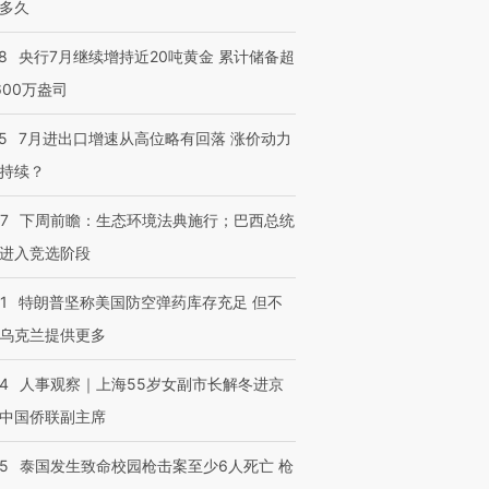
多久
8
央行7月继续增持近20吨黄金 累计储备超
600万盎司
5
7月进出口增速从高位略有回落 涨价动力
持续？
07
下周前瞻：生态环境法典施行；巴西总统
进入竞选阶段
1
特朗普坚称美国防空弹药库存充足 但不
乌克兰提供更多
24
人事观察｜上海55岁女副市长解冬进京
中国侨联副主席
45
泰国发生致命校园枪击案至少6人死亡 枪