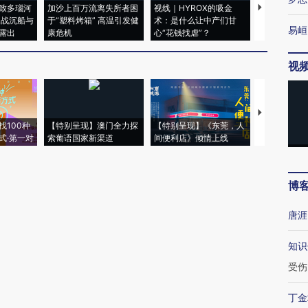
致多瑙河
加沙上百万流离失所者困
视线｜HYROX的吸金
马航飞行员
二战沉船与
于“塑料烤箱” 高温引发健
术：是什么让中产们甘
粒摇头丸 尿
易峘
露出
康危机
心“花钱找虐”？
毒品
视
【推广】走
找100种
【特别呈现】澳门全力探
【特别呈现】《东莞，人
会，让数智科
式·第一对
索葡语国家新渠道
间便利店》倾情上线
业
博
唐涯
知识
受伤
丁金