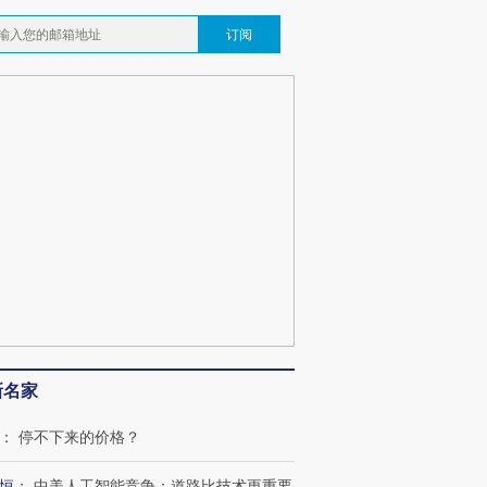
订阅
新名家
：
停不下来的价格？
恒
：
中美人工智能竞争：道路比技术更重要