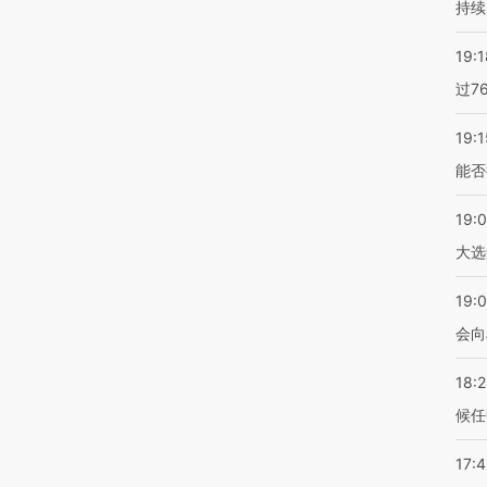
持续
19:1
过7
19:1
能否
19:
大选
19:0
会向
18:
候任
17: