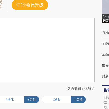
员
订阅/会员升级
文
“入
民潮
特稿
金融
金融
世界
财新
版面编辑：运维组
财
财
#滞胀
+关注
#通胀
+关注
写
引