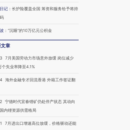
日记
：
长护险覆盖全国 筹资和服务给予将持
码
波
：
“沉睡”的10万亿元公积金
新文章
43
7月美国劳动力市场意外放缓 岗位减少
3万个失业率降至4.1%
14
海外金融专才回流香港 外籍工作签证翻
2
宁德时代宜春锂矿仍处停产状态 其动向
国内锂资源供需格局
1
7月进出口增速高位放缓，价格驱动还能