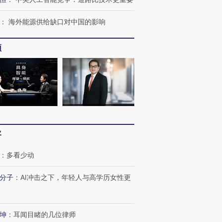
：
海外能源供给缺口对中国的影响
频
进第四届链博
【商旅对话】华住集团
技“链”接产
【特别呈现】寻找100种
CFO：不靠规模取胜，华
【特别呈
有意思的生活方式·第三对
住三大增长引擎是什么？
有意思的
客
：
多看少动
分子
：
AI冲击之下，年轻人与高学历女性更
坤
：
耳闻目睹的几位律师