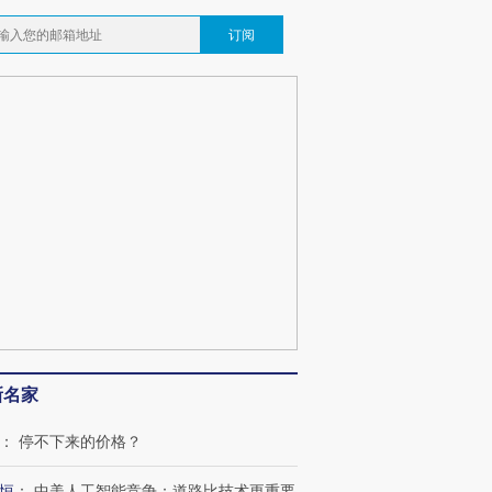
订阅
新名家
OX的吸金
马航飞行员跨国走私7万
视线｜被称为“蟑螂”的印
：
停不下来的价格？
让中产们甘
粒摇头丸 尿检体内含3种
度Z世代 用街头抗争将教
秘鲁纳斯
”？
毒品
育部长拱下台
13人遇难
恒
：
中美人工智能竞争：道路比技术更重要