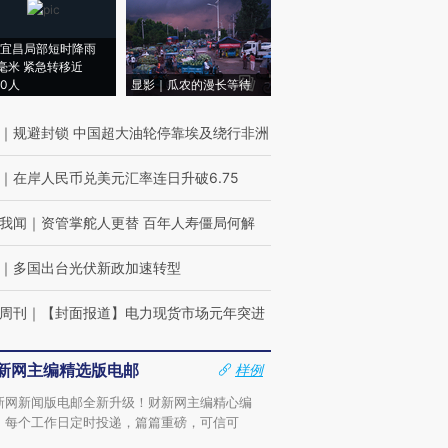
宜昌局部短时降雨
8毫米 紧急转移近
00人
显影｜瓜农的漫长等待
｜
规避封锁 中国超大油轮停靠埃及绕行非洲
｜
在岸人民币兑美元汇率连日升破6.75
我闻
｜
资管掌舵人更替 百年人寿僵局何解
｜
多国出台光伏新政加速转型
周刊
｜
【封面报道】电力现货市场元年突进
新网主编精选版电邮
样例
新网新闻版电邮全新升级！财新网主编精心编
，每个工作日定时投递，篇篇重磅，可信可
。