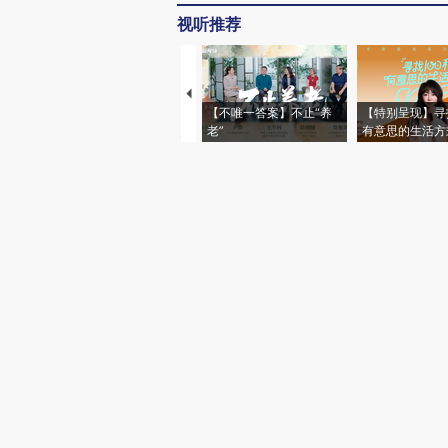
视听推荐
【不唯一答案】不止“养
【特别呈现】寻
老”
有意思的生活方