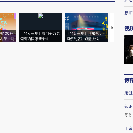
易峘
视
【推广】走
找100种
【特别呈现】澳门全力探
【特别呈现】《东莞，人
会，让数智科
式·第一对
索葡语国家新渠道
间便利店》倾情上线
业
博
唐涯
知识
受伤
丁金