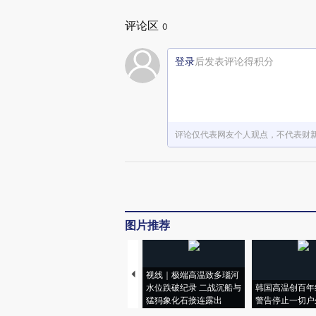
评论区
0
登录
后发表评论得积分
评论仅代表网友个人观点，不代表财
图片推荐
视线｜极端高温致多瑙河
水位跌破纪录 二战沉船与
韩国高温创百年
猛犸象化石接连露出
警告停止一切户