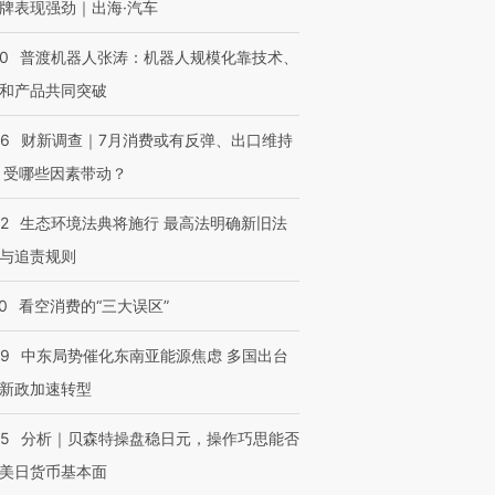
牌表现强劲｜出海·汽车
00
普渡机器人张涛：机器人规模化靠技术、
和产品共同突破
56
财新调查｜7月消费或有反弹、出口维持
 受哪些因素带动？
42
生态环境法典将施行 最高法明确新旧法
与追责规则
0
看空消费的“三大误区”
59
中东局势催化东南亚能源焦虑 多国出台
新政加速转型
05
分析｜贝森特操盘稳日元，操作巧思能否
美日货币基本面