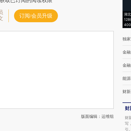
获取已订阅的阅读权限
员
湖北
订阅/会员升级
文
12
40
独家
金融
金融
能源
财新
财
版面编辑：运维组
财
写
引