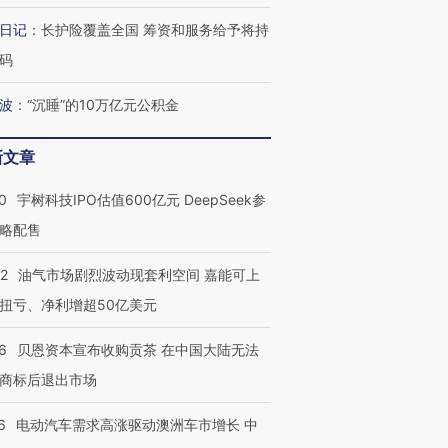
日记
：
长护险覆盖全国 筹资和服务给予将持
码
波
：
“沉睡”的10万亿元公积金
新文章
0
宇树科技IPO估值600亿元 DeepSeek参
略配售
22
油气市场剧烈波动现套利空间 嘉能可上
扭亏、净利增超50亿美元
6
贝恩资本宣布收购贡茶 在中国大陆无法
商标后退出市场
6
电动汽车需求高涨驱动澳洲车市增长 中