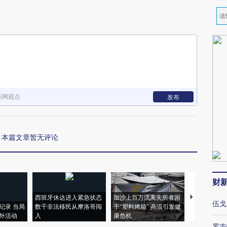
新网观点
发布
本篇文章暂无评论
财
西班牙休达进入紧急状态
加沙上百万流离失所者困
视线｜HYR
伍戈
纪录 当局
数千非法移民从摩洛哥闯
于“塑料烤箱” 高温引发健
术：是什么
外活动
入
康危机
心“花钱找虐
罗志