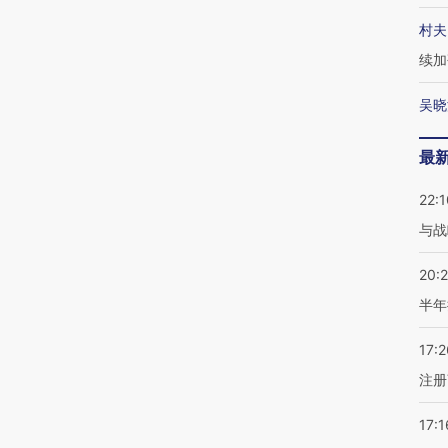
村夫
续加
吴晓
最
22:1
与战
20:
半年
17:2
注册
17:1