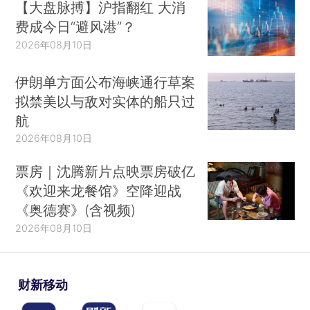
【大盘脉搏】沪指翻红 大消
费成今日“避风港”？
2026年08月10日
伊朗单方面公布海峡通行草案
拟禁美以与敌对实体的船只过
航
2026年08月10日
票房｜沈腾新片点映票房破亿
《欢迎来龙餐馆》空降迎战
《奥德赛》(含视频)
2026年08月10日
财新移动