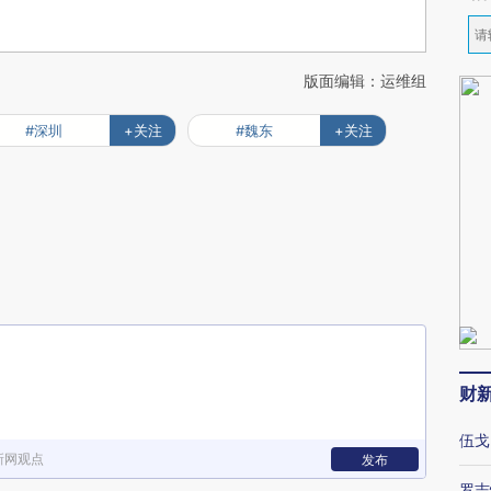
版面编辑：运维组
#深圳
+关注
#魏东
+关注
财
伍戈
新网观点
发布
罗志