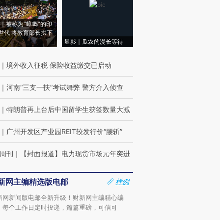
｜被称为“蟑螂”的印
世代 将教育部长拱下
显影｜瓜农的漫长等待
｜
境外收入征税 保险收益缴交已启动
｜
河南“三支一扶”考试舞弊 警方介入侦查
｜
特朗普再上台后中国留学生获签数量大减
｜
广州开发区产业园REIT较发行价“腰斩”
周刊
｜
【封面报道】电力现货市场元年突进
新网主编精选版电邮
样例
新网新闻版电邮全新升级！财新网主编精心编
，每个工作日定时投递，篇篇重磅，可信可
。