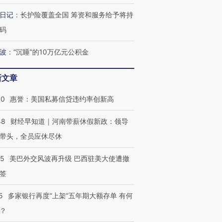
日记
：
长护险覆盖全国 筹资和服务给予将持
码
波
：
“沉睡”的10万亿元公积金
新文章
30
惠誉：美国私募信贷违约率创新高
48
财经早知道｜河南带薪休假新政：领导
带头，全员应休尽休
05
美巴外交风波再升级 巴西驻美大使遭撤
签
5
多家银行再度“上架”五年期大额存单 有何
？