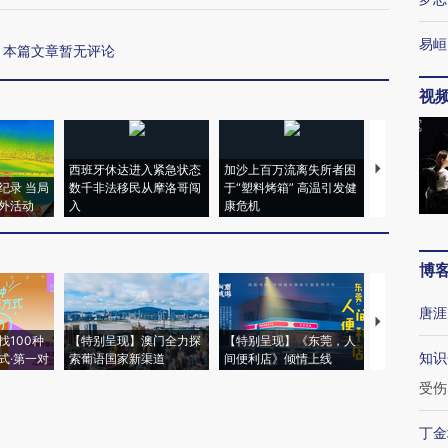
易峘
本篇文章暂无评论
视
西班牙休达进入紧急状态
加沙上百万流离失所者困
马航飞行员
纪录 当局
数千非法移民从摩洛哥闯
于“塑料烤箱” 高温引发健
粒摇头丸 尿
外活动
入
康危机
毒品
博
唐涯
【推广】走
找100种
【特别呈现】澳门全力探
【特别呈现】《东莞，人
会，让数智科
知识
式·第一对
索葡语国家新渠道
间便利店》倾情上线
业
受伤
丁金