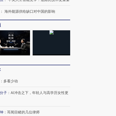
：
海外能源供给缺口对中国的影响
频
跨国走私7万
视线｜HY
检体内含3种
泽连斯基密集出访美英 索
秘鲁纳斯卡观光飞机坠毁
术：是什
要防空导弹“救急”
13人遇难
心“花钱找
客
：
多看少动
进第四届链博
【商旅对话】华住集团
技“链”接产
【特别呈现】寻找100种
CFO：不靠规模取胜，华
【特别呈
分子
：
AI冲击之下，年轻人与高学历女性更
有意思的生活方式·第三对
住三大增长引擎是什么？
有意思的
坤
：
耳闻目睹的几位律师