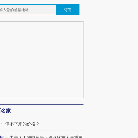
订阅
新名家
：
停不下来的价格？
恒
：
中美人工智能竞争：道路比技术更重要