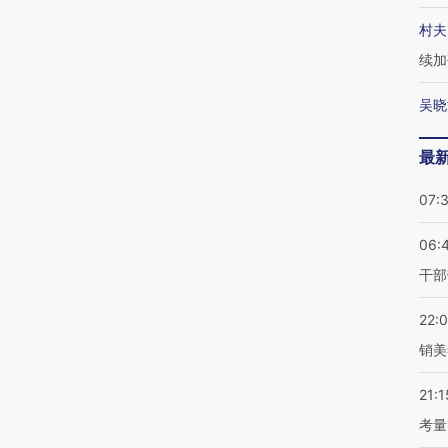
村夫
续加
吴晓
最
07:
06:
干部
22:
销美
21:1
考量