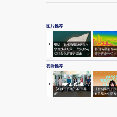
图片推荐
视线｜极端高温致多瑙河
水位跌破纪录 二战沉船与
韩国高温创百年
猛犸象化石接连露出
警告停止一切户
视听推荐
【不唯一答案】不止“养
【特别呈现】寻
老”
有意思的生活方