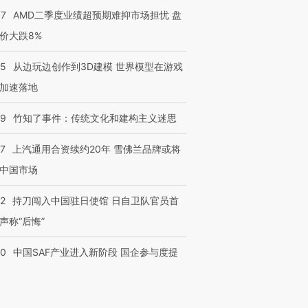
37
AMD二季度业绩超预期难抑市场担忧 盘
价大跌8%
25
从边玩边创作到3D建模 世界模型在游戏
加速落地
09
竹知了事件：传统文化和建构主义迷思
47
上汽通用合资续约20年 雪佛兰品牌或将
中国市场
42
持刀闯入中国驻日使馆 日自卫队官员首
声称“后悔”
30
中国SAF产业进入新阶段 国企参与度提