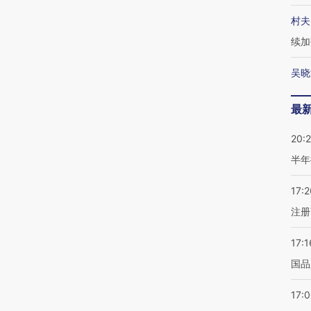
村夫
续加
吴晓
最
20:
半年
17:2
注册
17:1
国品
17: