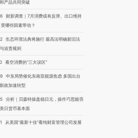
和产品共同突破
56
财新调查｜7月消费或有反弹、出口维持
 受哪些因素带动？
42
生态环境法典将施行 最高法明确新旧法
与追责规则
0
看空消费的“三大误区”
59
中东局势催化东南亚能源焦虑 多国出台
新政加速转型
05
分析｜贝森特操盘稳日元，操作巧思能否
美日货币基本面
1
从美国“最新十佳”看纯财富管理公司发展