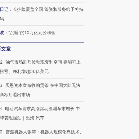
日记
：
长护险覆盖全国 筹资和服务给予将持
码
波
：
“沉睡”的10万亿元公积金
新文章
22
油气市场剧烈波动现套利空间 嘉能可上
扭亏、净利增超50亿美元
6
贝恩资本宣布收购贡茶 在中国大陆无法
商标后退出市场
6
电动汽车需求高涨驱动澳洲车市增长 中
牌表现强劲｜出海·汽车
00
普渡机器人张涛：机器人规模化靠技术、