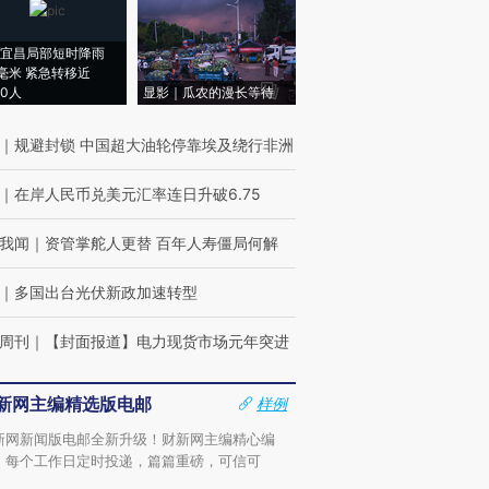
宜昌局部短时降雨
8毫米 紧急转移近
00人
显影｜瓜农的漫长等待
｜
规避封锁 中国超大油轮停靠埃及绕行非洲
｜
在岸人民币兑美元汇率连日升破6.75
我闻
｜
资管掌舵人更替 百年人寿僵局何解
｜
多国出台光伏新政加速转型
周刊
｜
【封面报道】电力现货市场元年突进
新网主编精选版电邮
样例
新网新闻版电邮全新升级！财新网主编精心编
，每个工作日定时投递，篇篇重磅，可信可
。