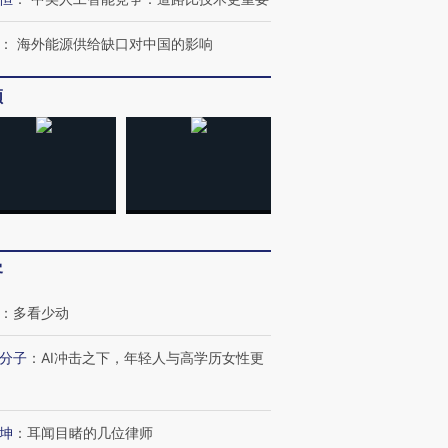
：
海外能源供给缺口对中国的影响
OX的吸金
马航飞行员跨国走私7万
视线｜被称为“蟑螂”的印
让中产们甘
粒摇头丸 尿检体内含3种
度Z世代 用街头抗争将教
秘鲁纳斯
频
”？
毒品
育部长拱下台
13人遇难
进第四届链博
【商旅对话】华住集团
技“链”接产
【特别呈现】寻找100种
CFO：不靠规模取胜，华
【特别呈
有意思的生活方式·第三对
住三大增长引擎是什么？
有意思的
客
：
多看少动
分子
：
AI冲击之下，年轻人与高学历女性更
坤
：
耳闻目睹的几位律师