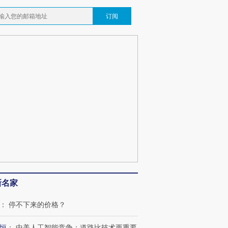
订阅
新名家
：
停不下来的价格？
恒
：
中美人工智能竞争：道路比技术更重要