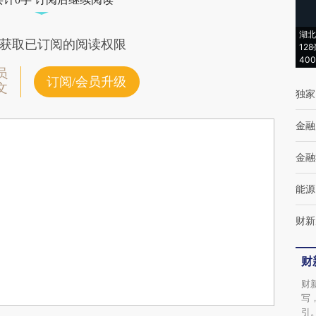
湖北
获取已订阅的阅读权限
12
40
员
订阅/会员升级
文
独家
金融
金融
能源
财新
财
财
写
引