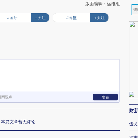
版面编辑：运维组
#国际
+关注
#高盛
+关注
新网观点
发布
财
本篇文章暂无评论
伍戈
罗志