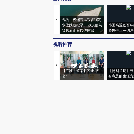
视线｜极端高温致多瑙河
水位跌破纪录 二战沉船与
韩国高温创百年
猛犸象化石接连露出
警告停止一切户
视听推荐
【不唯一答案】不止“养
【特别呈现】寻
老”
有意思的生活方