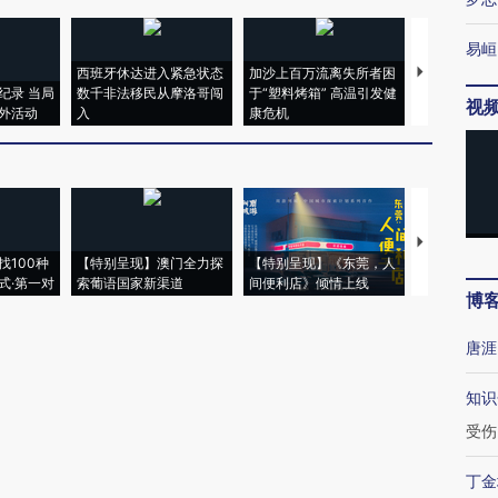
易峘
西班牙休达进入紧急状态
加沙上百万流离失所者困
视线｜HYR
纪录 当局
数千非法移民从摩洛哥闯
于“塑料烤箱” 高温引发健
术：是什么
视
外活动
入
康危机
心“花钱找虐
【推广】走
找100种
【特别呈现】澳门全力探
【特别呈现】《东莞，人
会，让数智科
式·第一对
索葡语国家新渠道
间便利店》倾情上线
业
博
唐涯
知识
受伤
丁金