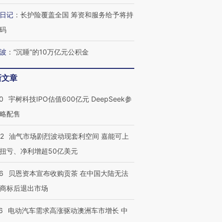
日记
：
长护险覆盖全国 筹资和服务给予将持
码
波
：
“沉睡”的10万亿元公积金
新文章
0
宇树科技IPO估值600亿元 DeepSeek参
略配售
22
油气市场剧烈波动现套利空间 嘉能可上
扭亏、净利增超50亿美元
6
贝恩资本宣布收购贡茶 在中国大陆无法
商标后退出市场
6
电动汽车需求高涨驱动澳洲车市增长 中