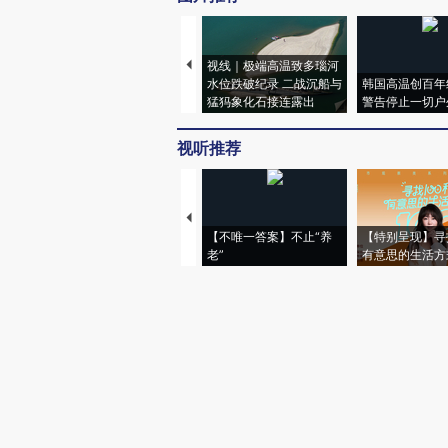
视线｜极端高温致多瑙河
水位跌破纪录 二战沉船与
韩国高温创百年
猛犸象化石接连露出
警告停止一切户
视听推荐
【不唯一答案】不止“养
【特别呈现】寻
老”
有意思的生活方