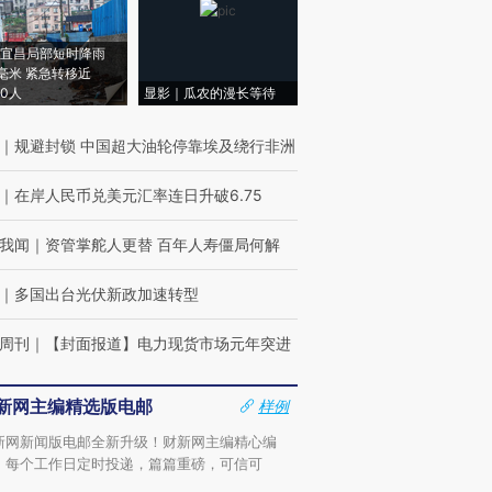
宜昌局部短时降雨
8毫米 紧急转移近
00人
显影｜瓜农的漫长等待
｜
规避封锁 中国超大油轮停靠埃及绕行非洲
｜
在岸人民币兑美元汇率连日升破6.75
我闻
｜
资管掌舵人更替 百年人寿僵局何解
｜
多国出台光伏新政加速转型
周刊
｜
【封面报道】电力现货市场元年突进
新网主编精选版电邮
样例
新网新闻版电邮全新升级！财新网主编精心编
，每个工作日定时投递，篇篇重磅，可信可
。