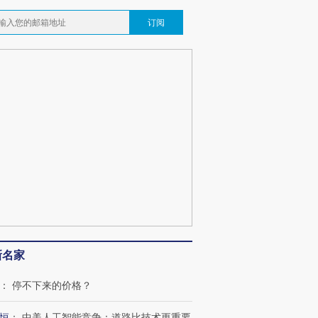
订阅
新名家
：
停不下来的价格？
恒
：
中美人工智能竞争：道路比技术更重要