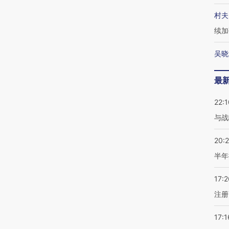
村夫
续加
吴晓
最
22:1
与战
20:
半年
17:2
注册
17:1