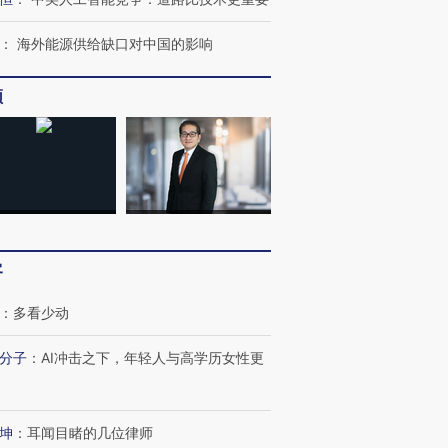
：
海外能源供给缺口对中国的影响
OX的吸金
马航飞行员跨国走私7万
视线｜被称为“蟑螂”的印
让中产们甘
粒摇头丸 尿检体内含3种
度Z世代 用街头抗争将教
秘鲁纳斯
频
”？
毒品
育部长拱下台
13人遇难
进第四届链博
【商旅对话】华住集团
技“链”接产
【特别呈现】寻找100种
CFO：不靠规模取胜，华
【特别呈
有意思的生活方式·第三对
住三大增长引擎是什么？
有意思的
客
：
多看少动
分子
：
AI冲击之下，年轻人与高学历女性更
坤
：
耳闻目睹的几位律师