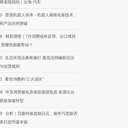
牌表现强劲｜出海·汽车
00
普渡机器人张涛：机器人规模化靠技术、
和产品共同突破
56
财新调查｜7月消费或有反弹、出口维持
 受哪些因素带动？
42
生态环境法典将施行 最高法明确新旧法
与追责规则
0
看空消费的“三大误区”
59
中东局势催化东南亚能源焦虑 多国出台
新政加速转型
05
分析｜贝森特操盘稳日元，操作巧思能否
美日货币基本面