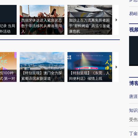
易峘
西班牙休达进入紧急状态
加沙上百万流离失所者困
视线｜HYR
纪录 当局
数千非法移民从摩洛哥闯
于“塑料烤箱” 高温引发健
术：是什么
视
外活动
入
康危机
心“花钱找虐
【推广】走
找100种
【特别呈现】澳门全力探
【特别呈现】《东莞，人
会，让数智科
式·第一对
索葡语国家新渠道
间便利店》倾情上线
业
博
唐涯
知识
受伤
丁金