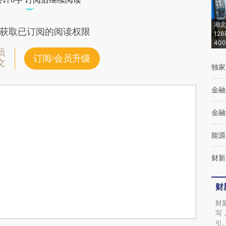
湖北
获取已订阅的阅读权限
12
40
员
订阅/会员升级
文
独家
金融
金融
能源
财新
财
财
写
引