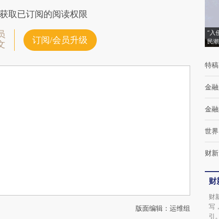
获取已订阅的阅读权限
“入
员
订阅/会员升级
民潮
文
特稿
金融
金融
世界
财新
财
财
写
版面编辑：运维组
引