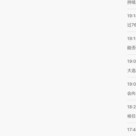
持续
19:1
过7
19:1
能否
19:
大选
19:0
会向
18:
候任
17: