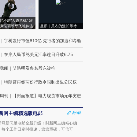
侵”还是“人道危机” 难
撕裂西班牙飞地休达
显影｜瓜农的漫长等待
｜
宇树发行市值610亿 先行者的加速和考验
｜
在岸人民币兑美元汇率连日升破6.75
我闻
｜
艾路明及多名股东被拘
｜
特朗普再签两份行政令限制出生公民权
周刊
｜
【封面报道】电力现货市场元年突进
新网主编精选版电邮
样例
新网新闻版电邮全新升级！财新网主编精心编
，每个工作日定时投递，篇篇重磅，可信可
。