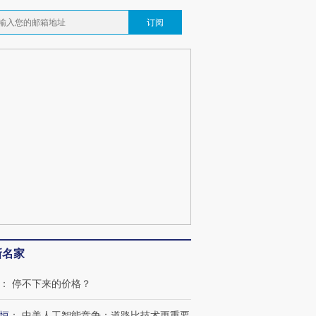
订阅
新名家
：
停不下来的价格？
跨国走私7万
视线｜被称为“蟑螂”的印
视线｜“入侵”还是“人道危
检体内含3种
度Z世代 用街头抗争将教
机”？难民潮撕裂西班牙
秘鲁纳斯
恒
：
中美人工智能竞争：道路比技术更重要