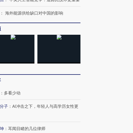
育部长拱下台
飞地休达
13人遇难
：
海外能源供给缺口对中国的影响
频
进第四届链博
【商旅对话】华住集团
技“链”接产
【特别呈现】寻找100种
CFO：不靠规模取胜，华
【特别呈
有意思的生活方式·第三对
住三大增长引擎是什么？
有意思的
客
：
多看少动
分子
：
AI冲击之下，年轻人与高学历女性更
坤
：
耳闻目睹的几位律师