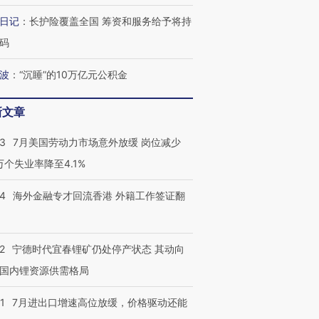
日记
：
长护险覆盖全国 筹资和服务给予将持
码
波
：
“沉睡”的10万亿元公积金
新文章
43
7月美国劳动力市场意外放缓 岗位减少
3万个失业率降至4.1%
14
海外金融专才回流香港 外籍工作签证翻
2
宁德时代宜春锂矿仍处停产状态 其动向
国内锂资源供需格局
1
7月进出口增速高位放缓，价格驱动还能