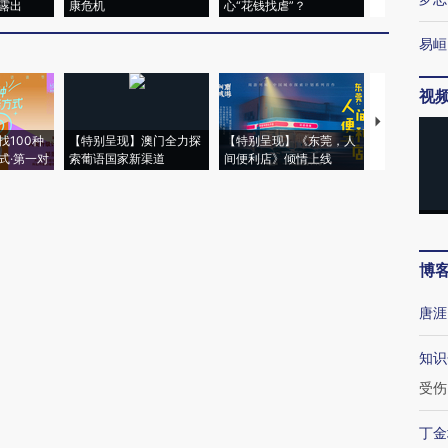
露出
康危机
心“花钱找虐”？
毒品
易峘
视
【推广】走
找100种
【特别呈现】澳门全力探
【特别呈现】《东莞，人
会，让数智科
式·第一对
索葡语国家新渠道
间便利店》倾情上线
业
博
唐涯
知识
受伤
丁金