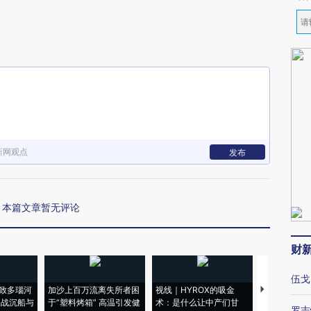
新网观点
发布
本篇文章暂无评论
财
伍戈
致多瑙河
加沙上百万流离失所者困
视线｜HYROX的吸金
马航飞行员
二战沉船与
于“塑料烤箱” 高温引发健
术：是什么让中产们甘
粒摇头丸 尿
罗志