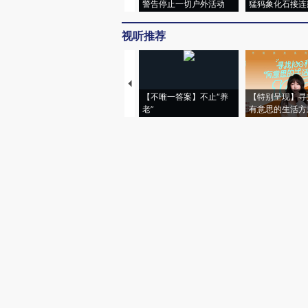
警告停止一切户外活动
猛犸象化石接连
视听推荐
【不唯一答案】不止“养
【特别呈现】寻
老”
有意思的生活方