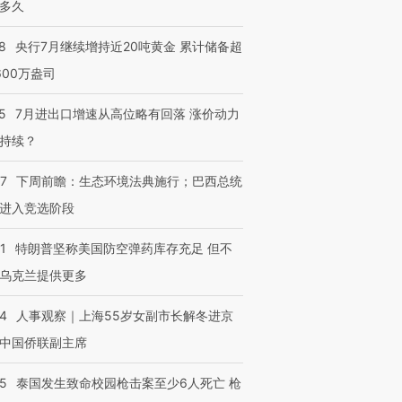
多久
8
央行7月继续增持近20吨黄金 累计储备超
600万盎司
5
7月进出口增速从高位略有回落 涨价动力
持续？
07
下周前瞻：生态环境法典施行；巴西总统
进入竞选阶段
1
特朗普坚称美国防空弹药库存充足 但不
乌克兰提供更多
24
人事观察｜上海55岁女副市长解冬进京
中国侨联副主席
45
泰国发生致命校园枪击案至少6人死亡 枪