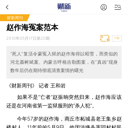
财新周刊
赵作海冤案范本
2010年05月17日第20期
T中
“死人”复活令蒙冤入狱的赵作海得以昭雪，而类似的
河北聂树斌案、内蒙古呼格吉勒图案，在“真凶”现身
数年后仍在期待彻底清查案情的曙光
《财新周刊》 记者
王和岩
如果不是“亡者”赵振晌突然归来，赵作海应该
还是在河南省第一监狱服刑的“杀人犯”。
今年57岁的赵作海，商丘市柘城县老王集乡赵
楼村人。11年前的5月9日，他因涉嫌杀害同村村民