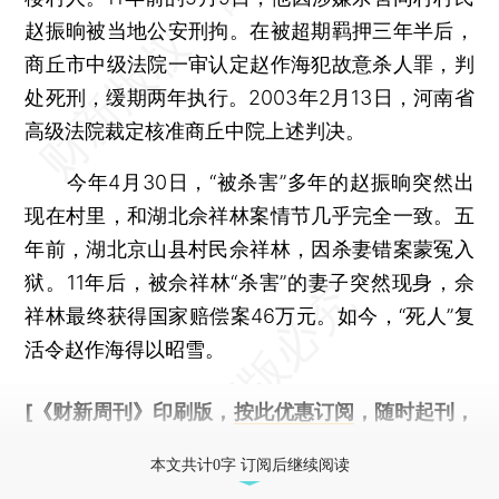
赵振晌被当地公安刑拘。在被超期羁押三年半后，
商丘市中级法院一审认定赵作海犯故意杀人罪，判
处死刑，缓期两年执行。2003年2月13日，河南省
高级法院裁定核准商丘中院上述判决。
今年4月30日，“被杀害”多年的赵振晌突然出
现在村里，和湖北佘祥林案情节几乎完全一致。五
年前，湖北京山县村民佘祥林，因杀妻错案蒙冤入
狱。11年后，被佘祥林“杀害”的妻子突然现身，佘
祥林最终获得国家赔偿案46万元。如今，“死人”复
活令赵作海得以昭雪。
[《财新周刊》印刷版，
按此优惠订阅
，随时起刊，
免费快递。]
本文共计0字 订阅后继续阅读