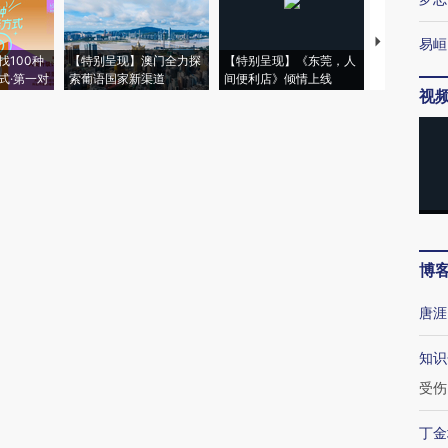
【推广】走
易峘
找100种
【特别呈现】澳门全力探
【特别呈现】《东莞，人
会，让数智科
式·第一对
索葡语国家新渠道
间便利店》倾情上线
业
视
博
唐涯
知识
受伤
丁金