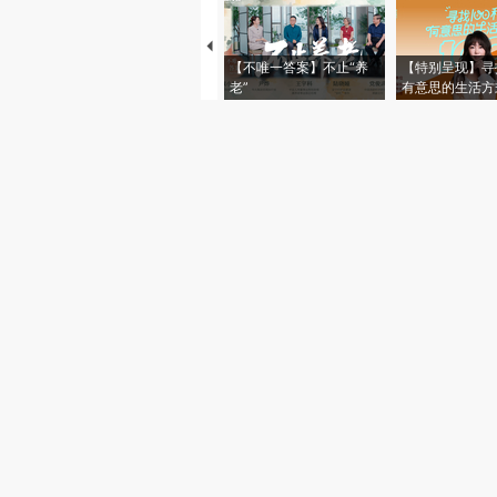
【不唯一答案】不止“养
【特别呈现】寻
老”
有意思的生活方