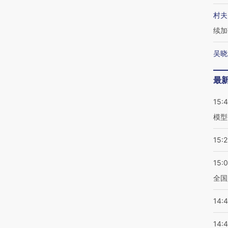
村夫
续加
吴晓
最
15:
模型
15:2
15:
全国
14:
14: