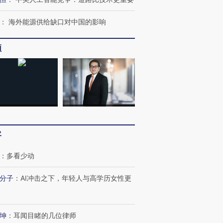
进第四届链博
：
海外能源供给缺口对中国的影响
【商旅对话】华住集团
技“链”接产
【特别呈现】寻找100种
CFO：不靠规模取胜，华
【特别呈
有意思的生活方式·第三对
住三大增长引擎是什么？
有意思的
频
客
：
多看少动
分子
：
AI冲击之下，年轻人与高学历女性更
坤
：
耳闻目睹的几位律师