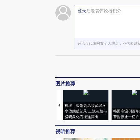
登录
后发表评论得积分
评论仅代表网友个人观点，不代表财
图片推荐
视线｜极端高温致多瑙河
水位跌破纪录 二战沉船与
韩国高温创百年
猛犸象化石接连露出
警告停止一切户
视听推荐