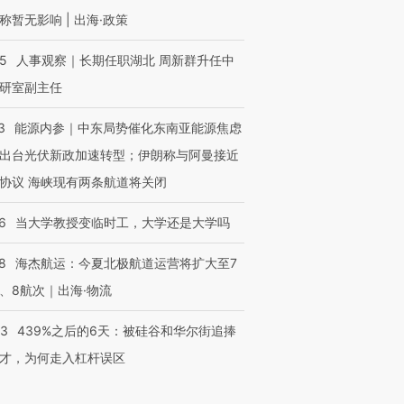
称暂无影响 | 出海·政策
25
人事观察｜长期任职湖北 周新群升任中
研室副主任
3
能源内参｜中东局势催化东南亚能源焦虑
出台光伏新政加速转型；伊朗称与阿曼接近
协议 海峡现有两条航道将关闭
6
当大学教授变临时工，大学还是大学吗
8
海杰航运：今夏北极航道运营将扩大至7
、8航次｜出海·物流
53
439%之后的6天：被硅谷和华尔街追捧
才，为何走入杠杆误区