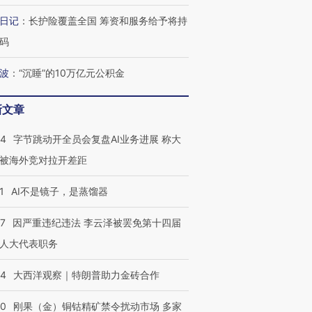
日记
：
长护险覆盖全国 筹资和服务给予将持
码
波
：
“沉睡”的10万亿元公积金
新文章
44
字节跳动开全员会复盘AI业务进展 称大
被海外竞对拉开差距
1
AI不是镜子，是蒸馏器
07
因严重违纪违法 李云泽被罢免第十四届
人大代表职务
44
大西洋观察｜特朗普助力金砖合作
40
刚果（金）铜钴精矿禁令扰动市场 多家