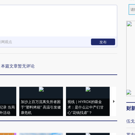
新网观点
发布
本篇文章暂无评论
加沙上百万流离失所者困
视线｜HYROX的吸金
马航飞行员
纪录 当局
于“塑料烤箱” 高温引发健
术：是什么让中产们甘
粒摇头丸 尿
财
外活动
康危机
心“花钱找虐”？
毒品
伍戈
罗志