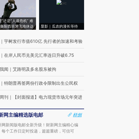
侵”还是“人道危机” 难
撕裂西班牙飞地休达
显影｜瓜农的漫长等待
｜
宇树发行市值610亿 先行者的加速和考验
｜
在岸人民币兑美元汇率连日升破6.75
我闻
｜
艾路明及多名股东被拘
｜
特朗普再签两份行政令限制出生公民权
周刊
｜
【封面报道】电力现货市场元年突进
新网主编精选版电邮
样例
新网新闻版电邮全新升级！财新网主编精心编
，每个工作日定时投递，篇篇重磅，可信可
。