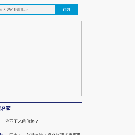
订阅
跨国走私7万
视线｜被称为“蟑螂”的印
视线｜“入侵”还是“人道危
检体内含3种
度Z世代 用街头抗争将教
机”？难民潮撕裂西班牙
秘鲁纳斯
新名家
育部长拱下台
飞地休达
13人遇难
：
停不下来的价格？
恒
：
中美人工智能竞争：道路比技术更重要