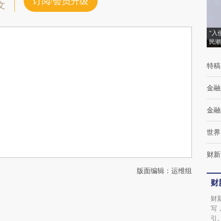
订阅/会员升级
文
“入
民潮
特稿
金融
金融
世界
财新
版面编辑：运维组
财
财
写
引