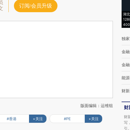
员
订阅/会员升级
文
湖北
12
40
独家
金融
金融
能源
财新
版面编辑：运维组
财
财
#香港
+关注
#PE
+关注
写
引