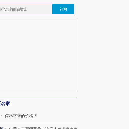
订阅
新名家
：
停不下来的价格？
OX的吸金
马航飞行员跨国走私7万
视线｜被称为“蟑螂”的印
让中产们甘
粒摇头丸 尿检体内含3种
度Z世代 用街头抗争将教
秘鲁纳斯
恒
：
中美人工智能竞争：道路比技术更重要