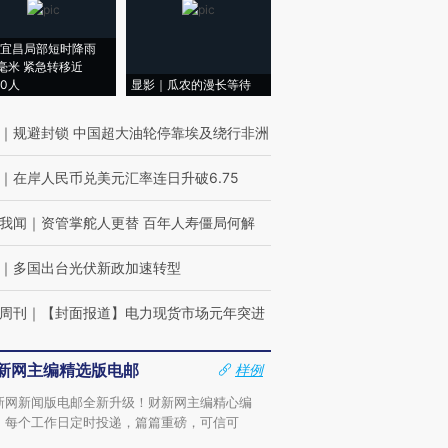
宜昌局部短时降雨
8毫米 紧急转移近
00人
显影｜瓜农的漫长等待
｜
规避封锁 中国超大油轮停靠埃及绕行非洲
｜
在岸人民币兑美元汇率连日升破6.75
我闻
｜
资管掌舵人更替 百年人寿僵局何解
｜
多国出台光伏新政加速转型
周刊
｜
【封面报道】电力现货市场元年突进
新网主编精选版电邮
样例
新网新闻版电邮全新升级！财新网主编精心编
，每个工作日定时投递，篇篇重磅，可信可
。