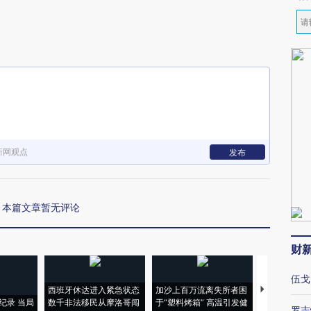
新网观点
发布
本篇文章暂无评论
财
伍戈
西班牙休达进入紧急状态
加沙上百万流离失所者困
视线｜HYR
纪录 当局
数千非法移民从摩洛哥闯
于“塑料烤箱” 高温引发健
术：是什么
罗志