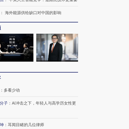
”？
毒品
育部长拱下台
13人遇难
：
海外能源供给缺口对中国的影响
频
进第四届链博
【商旅对话】华住集团
技“链”接产
【特别呈现】寻找100种
CFO：不靠规模取胜，华
【特别呈
有意思的生活方式·第三对
住三大增长引擎是什么？
有意思的
客
：
多看少动
分子
：
AI冲击之下，年轻人与高学历女性更
坤
：
耳闻目睹的几位律师