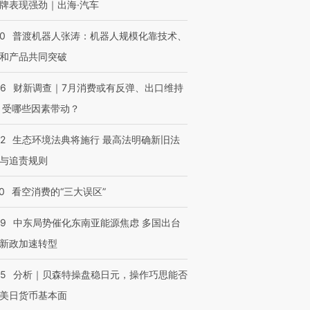
牌表现强劲｜出海·汽车
00
普渡机器人张涛：机器人规模化靠技术、
和产品共同突破
56
财新调查｜7月消费或有反弹、出口维持
 受哪些因素带动？
42
生态环境法典将施行 最高法明确新旧法
与追责规则
0
看空消费的“三大误区”
59
中东局势催化东南亚能源焦虑 多国出台
新政加速转型
05
分析｜贝森特操盘稳日元，操作巧思能否
美日货币基本面