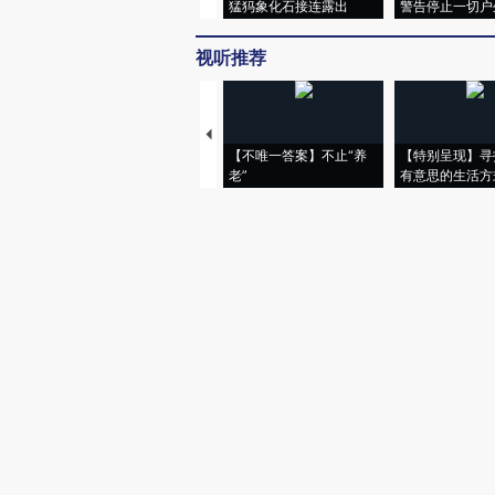
猛犸象化石接连露出
警告停止一切户
视听推荐
【不唯一答案】不止“养
【特别呈现】寻
老”
有意思的生活方