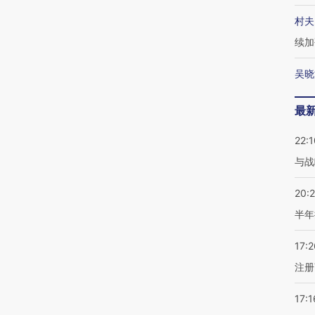
村夫
续加
吴晓
最
22:1
与战
20:
半年
17:2
注册
17:1