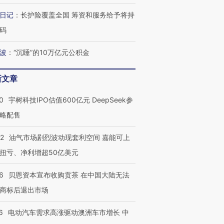
日记
：
长护险覆盖全国 筹资和服务给予将持
码
波
：
“沉睡”的10万亿元公积金
新文章
0
宇树科技IPO估值600亿元 DeepSeek参
略配售
22
油气市场剧烈波动现套利空间 嘉能可上
扭亏、净利增超50亿美元
6
贝恩资本宣布收购贡茶 在中国大陆无法
商标后退出市场
6
电动汽车需求高涨驱动澳洲车市增长 中