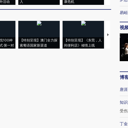
外活动
入
康危机
心“花钱找虐
易峘
视
【推广】走
找100种
【特别呈现】澳门全力探
【特别呈现】《东莞，人
会，让数智科
式·第一对
索葡语国家新渠道
间便利店》倾情上线
业
博
唐涯
知识
受伤
丁金