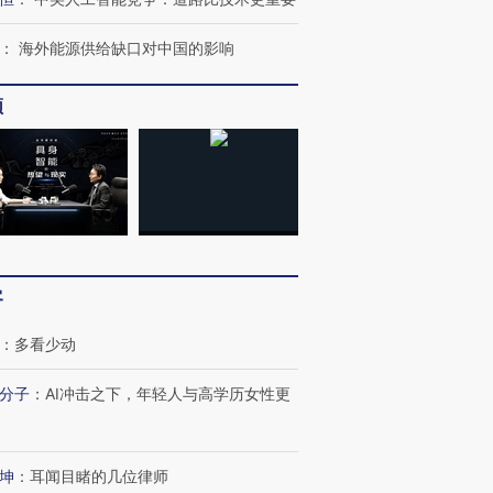
进第四届链博
：
海外能源供给缺口对中国的影响
【商旅对话】华住集团
技“链”接产
【特别呈现】寻找100种
CFO：不靠规模取胜，华
【特别呈
有意思的生活方式·第三对
住三大增长引擎是什么？
有意思的
频
客
：
多看少动
分子
：
AI冲击之下，年轻人与高学历女性更
坤
：
耳闻目睹的几位律师