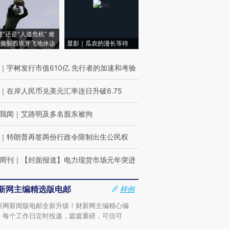
侵”还是“人道危机” 难
撕裂西班牙飞地休达
显影｜瓜农的漫长等待
｜
宇树发行市值610亿 先行者的加速和考验
｜
在岸人民币兑美元汇率连日升破6.75
我闻
｜
艾路明及多名股东被拘
｜
特朗普再签两份行政令限制出生公民权
周刊
｜
【封面报道】电力现货市场元年突进
新网主编精选版电邮
样例
新网新闻版电邮全新升级！财新网主编精心编
，每个工作日定时投递，篇篇重磅，可信可
。