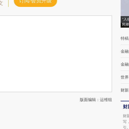
订阅/会员升级
文
“入
民潮
特稿
金融
金融
世界
财新
版面编辑：运维组
财
财
写
引