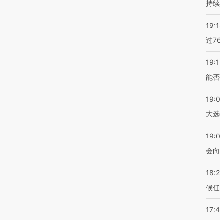
持续
19:1
过7
19:1
能否
19:
大选
19:0
会向
18:
候任
17: