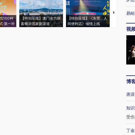
【推广】走
易峘
找100种
【特别呈现】澳门全力探
【特别呈现】《东莞，人
会，让数智科
式·第一对
索葡语国家新渠道
间便利店》倾情上线
业
视
博
唐涯
知识
受伤
丁金