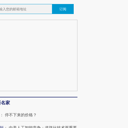
订阅
跨国走私7万
视线｜被称为“蟑螂”的印
视线｜“入侵”还是“人道危
检体内含3种
度Z世代 用街头抗争将教
机”？难民潮撕裂西班牙
秘鲁纳斯
新名家
育部长拱下台
飞地休达
13人遇难
：
停不下来的价格？
恒
：
中美人工智能竞争：道路比技术更重要