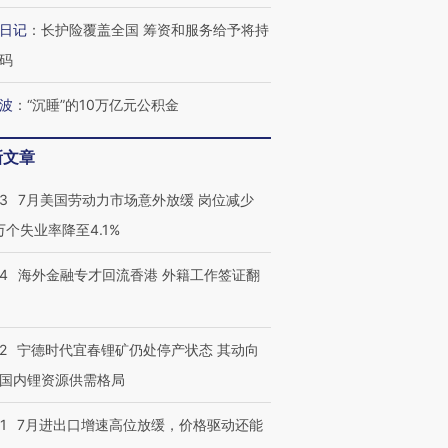
日记
：
长护险覆盖全国 筹资和服务给予将持
码
波
：
“沉睡”的10万亿元公积金
新文章
43
7月美国劳动力市场意外放缓 岗位减少
3万个失业率降至4.1%
14
海外金融专才回流香港 外籍工作签证翻
2
宁德时代宜春锂矿仍处停产状态 其动向
国内锂资源供需格局
1
7月进出口增速高位放缓，价格驱动还能