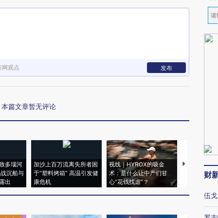
新网观点
发布
本篇文章暂无评论
致多瑙河
加沙上百万流离失所者困
视线｜HYROX的吸金
马航飞行员
二战沉船与
于“塑料烤箱” 高温引发健
术：是什么让中产们甘
粒摇头丸 尿
财
露出
康危机
心“花钱找虐”？
毒品
伍戈
罗志