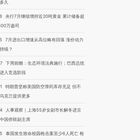
多久
8
央行7月继续增持近20吨黄金 累计储备超
600万盎司
5
7月进出口增速从高位略有回落 涨价动力
持续？
07
下周前瞻：生态环境法典施行；巴西总统
进入竞选阶段
1
特朗普坚称美国防空弹药库存充足 但不
乌克兰提供更多
24
人事观察｜上海55岁女副市长解冬进京
中国侨联副主席
45
泰国发生致命校园枪击案至少6人死亡 枪