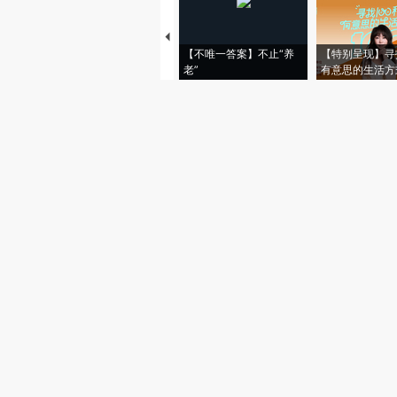
【不唯一答案】不止“养
【特别呈现】寻
老”
有意思的生活方