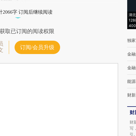
2066字 订阅后继续阅读
湖北
12
40
获取已订阅的阅读权限
独家
员
订阅/会员升级
文
金融
金融
能源
财新
财
财
写
引