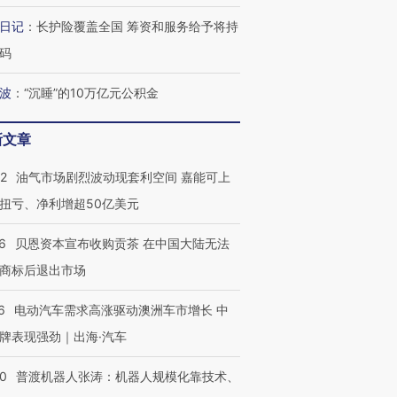
日记
：
长护险覆盖全国 筹资和服务给予将持
码
波
：
“沉睡”的10万亿元公积金
新文章
22
油气市场剧烈波动现套利空间 嘉能可上
扭亏、净利增超50亿美元
6
贝恩资本宣布收购贡茶 在中国大陆无法
商标后退出市场
6
电动汽车需求高涨驱动澳洲车市增长 中
牌表现强劲｜出海·汽车
00
普渡机器人张涛：机器人规模化靠技术、