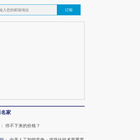
订阅
新名家
：
停不下来的价格？
恒
：
中美人工智能竞争：道路比技术更重要