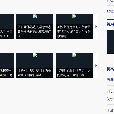
易峘
视
西班牙休达进入紧急状态
加沙上百万流离失所者困
视线｜HYR
纪录 当局
数千非法移民从摩洛哥闯
于“塑料烤箱” 高温引发健
术：是什么
外活动
入
康危机
心“花钱找虐
【推广】走
博
找100种
【特别呈现】澳门全力探
【特别呈现】《东莞，人
会，让数智科
式·第一对
索葡语国家新渠道
间便利店》倾情上线
业
唐涯
知识
受伤
丁金