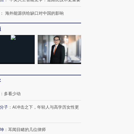
：
海外能源供给缺口对中国的影响
频
OX的吸金
马航飞行员跨国走私7万
视线｜被称为“蟑螂”的印
让中产们甘
粒摇头丸 尿检体内含3种
度Z世代 用街头抗争将教
秘鲁纳斯
”？
毒品
育部长拱下台
13人遇难
进第四届链博
【商旅对话】华住集团
客
技“链”接产
【特别呈现】寻找100种
CFO：不靠规模取胜，华
【特别呈
有意思的生活方式·第三对
住三大增长引擎是什么？
有意思的
：
多看少动
分子
：
AI冲击之下，年轻人与高学历女性更
坤
：
耳闻目睹的几位律师