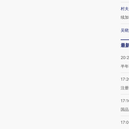
村夫
续加
吴晓
最
20:
半年
17:2
注册
17:1
国品
17: