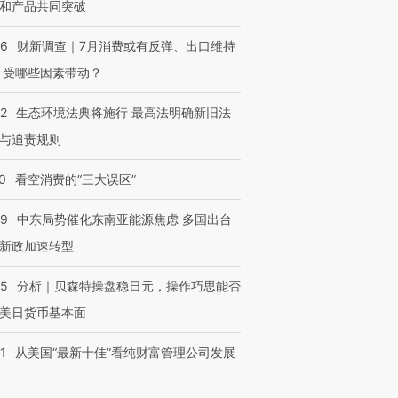
和产品共同突破
56
财新调查｜7月消费或有反弹、出口维持
 受哪些因素带动？
42
生态环境法典将施行 最高法明确新旧法
与追责规则
0
看空消费的“三大误区”
59
中东局势催化东南亚能源焦虑 多国出台
新政加速转型
05
分析｜贝森特操盘稳日元，操作巧思能否
美日货币基本面
1
从美国“最新十佳”看纯财富管理公司发展