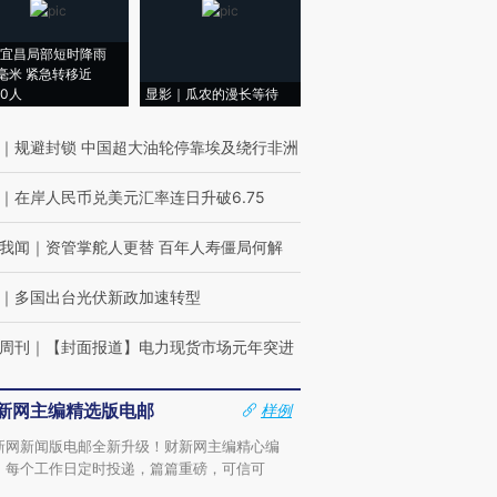
宜昌局部短时降雨
8毫米 紧急转移近
00人
显影｜瓜农的漫长等待
｜
规避封锁 中国超大油轮停靠埃及绕行非洲
｜
在岸人民币兑美元汇率连日升破6.75
我闻
｜
资管掌舵人更替 百年人寿僵局何解
｜
多国出台光伏新政加速转型
周刊
｜
【封面报道】电力现货市场元年突进
新网主编精选版电邮
样例
新网新闻版电邮全新升级！财新网主编精心编
，每个工作日定时投递，篇篇重磅，可信可
。