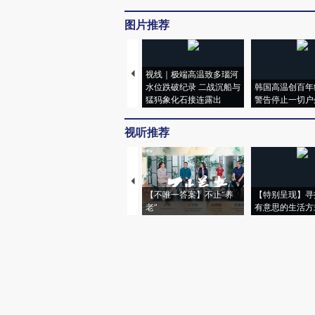
图片推荐
视线｜极端高温致多瑙河
水位跌破纪录 二战沉船与
韩国高温创百年
猛犸象化石接连露出
警告停止一切户
视听推荐
【不唯一答案】不止“养
【特别呈现】寻
老”
有意思的生活方