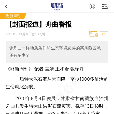
财新周刊
【封面报道】舟曲警报
2010年08月16日第33期
T中
像舟曲一样地质条件和生态环境恶劣的高风险区域，
还有多少？
《财新周刊》 记者
宫靖
王和岩
张瑞丹
一场特大泥石流从天而降，至少1000多鲜活的
生命就此沉眠。
2010年8月8日凌晨，甘肃省甘南藏族自治州
舟曲县发生特大山洪泥石流灾害。截至13日18时，
已造成1156人遇难，588人失踪，2万余人受灾。