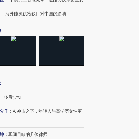
跨国走私7万
视线｜被称为“蟑螂”的印
视线｜“入侵”还是“人道危
：
海外能源供给缺口对中国的影响
检体内含3种
度Z世代 用街头抗争将教
机”？难民潮撕裂西班牙
秘鲁纳斯
育部长拱下台
飞地休达
13人遇难
频
进第四届链博
【商旅对话】华住集团
技“链”接产
【特别呈现】寻找100种
CFO：不靠规模取胜，华
【特别呈
有意思的生活方式·第三对
住三大增长引擎是什么？
有意思的
客
：
多看少动
分子
：
AI冲击之下，年轻人与高学历女性更
坤
：
耳闻目睹的几位律师