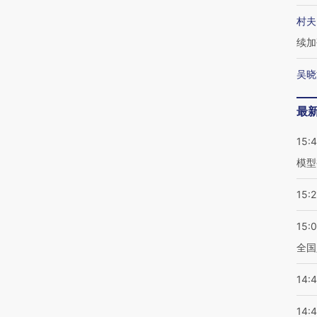
村夫
续加
吴晓
最
15:
模型
15:2
15:
全国
14:
14: