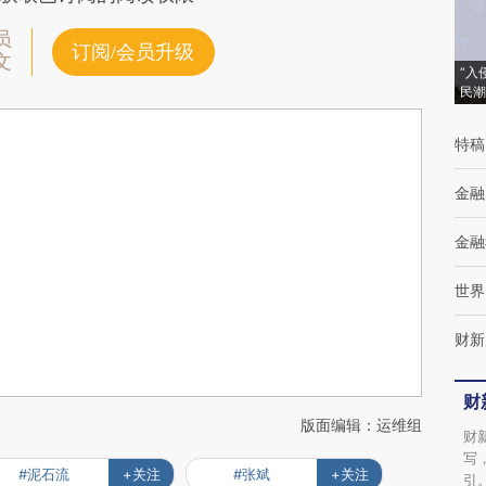
员
订阅/会员升级
文
“入
民潮
特稿
金融
金融
世界
财新
财
版面编辑：运维组
财
写
#泥石流
+关注
#张斌
+关注
引