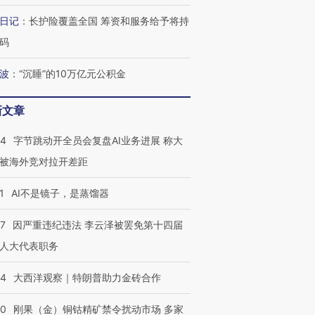
日记
：
长护险覆盖全国 筹资和服务给予将持
码
波
：
“沉睡”的10万亿元公积金
新文章
44
字节跳动开全员会复盘AI业务进展 称大
被海外竞对拉开差距
1
AI不是镜子，是蒸馏器
07
因严重违纪违法 李云泽被罢免第十四届
人大代表职务
44
大西洋观察｜特朗普助力金砖合作
40
刚果（金）铜钴精矿禁令扰动市场 多家