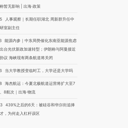
称暂无影响 | 出海·政策
25
人事观察｜长期任职湖北 周新群升任中
研室副主任
3
能源内参｜中东局势催化东南亚能源焦虑
出台光伏新政加速转型；伊朗称与阿曼接近
协议 海峡现有两条航道将关闭
6
当大学教授变临时工，大学还是大学吗
8
海杰航运：今夏北极航道运营将扩大至7
、8航次｜出海·物流
53
439%之后的6天：被硅谷和华尔街追捧
才，为何走入杠杆误区