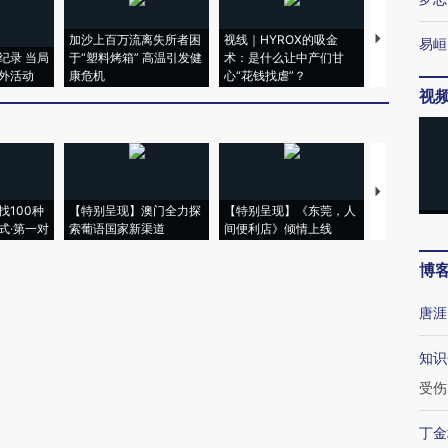
加沙上百万流离失所者困
视线｜HYROX的吸金
马航飞行员
易峘
纪录 当局
于“塑料烤箱” 高温引发健
术：是什么让中产们甘
粒摇头丸 尿
外活动
康危机
心“花钱找虐”？
毒品
视
【推广】走
找100种
【特别呈现】澳门全力探
【特别呈现】《东莞，人
会，让数智科
式·第一对
索葡语国家新渠道
间便利店》倾情上线
业
博
唐涯
知识
受伤
丁金