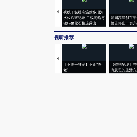
视线｜极端高温致多瑙河
水位跌破纪录 二战沉船与
韩国高温创百年
猛犸象化石接连露出
警告停止一切户
视听推荐
【不唯一答案】不止“养
【特别呈现】寻
老”
有意思的生活方