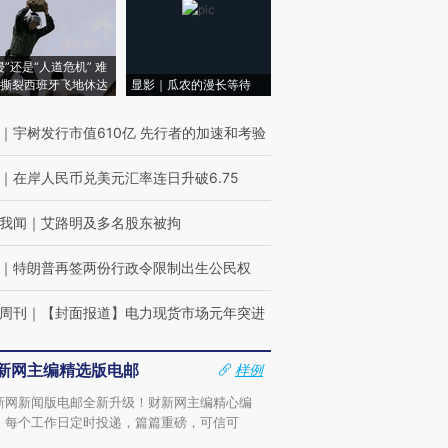
侵”还是“人道危机” 难
撕裂西班牙飞地休达
显影｜瓜农的漫长等待
｜
宇树发行市值610亿 先行者的加速和考验
｜
在岸人民币兑美元汇率连日升破6.75
我闻
｜
艾路明及多名股东被拘
｜
特朗普再签两份行政令限制出生公民权
周刊
｜
【封面报道】电力现货市场元年突进
新网主编精选版电邮
样例
新网新闻版电邮全新升级！财新网主编精心编
，每个工作日定时投递，篇篇重磅，可信可
。