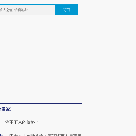
订阅
新名家
：
停不下来的价格？
恒
：
中美人工智能竞争：道路比技术更重要