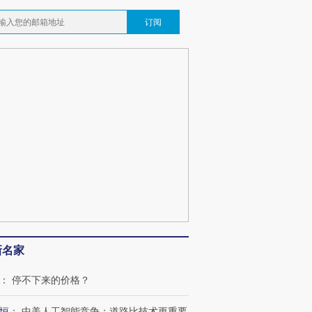
订阅
新名家
：
停不下来的价格？
恒
：
中美人工智能竞争：道路比技术更重要