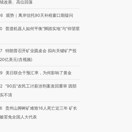
续改善、高位回落
46
观势｜离岸信托90天补税窗口期疑问
00
普渡机器人如何平衡“脚踏实地”与“仰望星
？
57
特朗普召开矿业圆桌会 拟向关键矿产投
20亿美元(含视频)
09
美日联合干预汇率，为何影响了黄金
32
“90后”农民工讨薪涉刑案发回重审 因部
实不清
36
贵州山脚树矿难致16人死亡近三年 矿长
被罢免全国人大代表