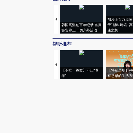
加沙上百万流离
韩国高温创百年纪录 当局
于“塑料烤箱” 
警告停止一切户外活动
康危机
视听推荐
【不唯一答案】不止“养
【特别呈现】寻
老”
有意思的生活方