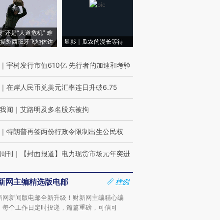
侵”还是“人道危机” 难
撕裂西班牙飞地休达
显影｜瓜农的漫长等待
｜
宇树发行市值610亿 先行者的加速和考验
｜
在岸人民币兑美元汇率连日升破6.75
我闻
｜
艾路明及多名股东被拘
｜
特朗普再签两份行政令限制出生公民权
周刊
｜
【封面报道】电力现货市场元年突进
新网主编精选版电邮
样例
新网新闻版电邮全新升级！财新网主编精心编
，每个工作日定时投递，篇篇重磅，可信可
。