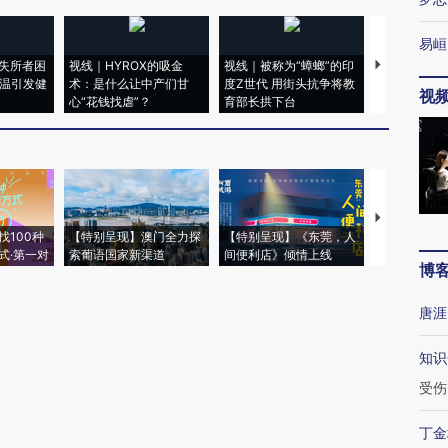
易峘
失所者困
视线｜HYROX的吸金
视线｜被称为“蟑螂”的印
视线｜“入侵
高温引发健
术：是什么让中产们甘
度Z世代 用街头抗争将教
机”？难民潮
视
心“花钱找虐”？
育部长拱下台
飞地休达
【推广】走
找100种
【特别呈现】澳门全力探
【特别呈现】《东莞，人
会，让数智科
式·第一对
索葡语国家新渠道
间便利店》倾情上线
业
博
唐涯
知识
受伤
丁金