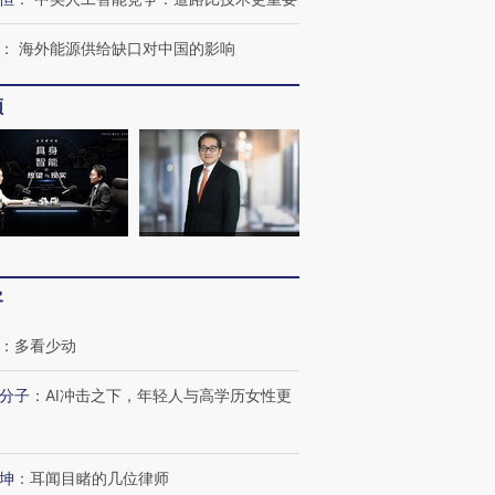
：
海外能源供给缺口对中国的影响
”还是“人道危
湖北宜昌局部短时降雨
哈尔滨遭遇短时极端强降
撕裂西班牙
128毫米 紧急转移近
雨 3小时累计雨量超80毫
秘鲁纳斯
频
4000人
米
13人遇难
进第四届链博
【商旅对话】华住集团
技“链”接产
【特别呈现】寻找100种
CFO：不靠规模取胜，华
【特别呈
有意思的生活方式·第三对
住三大增长引擎是什么？
有意思的
客
：
多看少动
分子
：
AI冲击之下，年轻人与高学历女性更
坤
：
耳闻目睹的几位律师