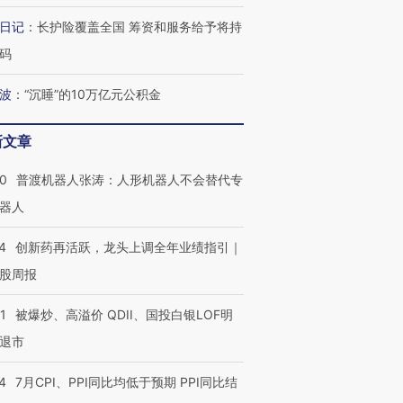
日记
：
长护险覆盖全国 筹资和服务给予将持
码
波
：
“沉睡”的10万亿元公积金
新文章
00
普渡机器人张涛：人形机器人不会替代专
器人
4
创新药再活跃，龙头上调全年业绩指引｜
股周报
1
被爆炒、高溢价 QDII、国投白银LOF明
退市
4
7月CPI、PPI同比均低于预期 PPI同比结