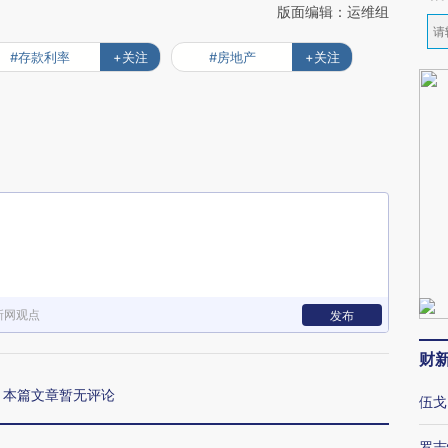
版面编辑：运维组
#存款利率
+关注
#房地产
+关注
新网观点
发布
财
本篇文章暂无评论
伍戈
罗志