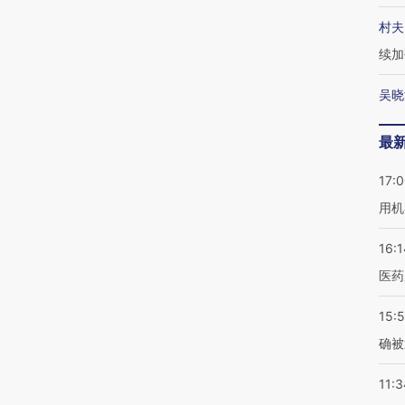
村夫
续加
吴晓
最
17:
用机
16:1
医药
15:5
确被
11:3