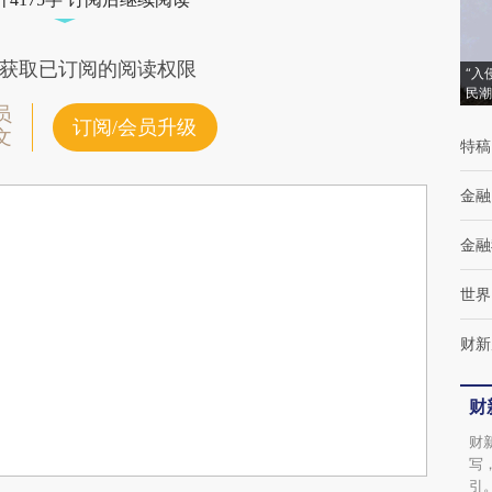
获取已订阅的阅读权限
“入
民潮
员
订阅/会员升级
文
特稿
金融
金融
世界
财新
财
财
写
引