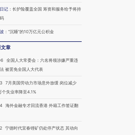
日记
：
长护险覆盖全国 筹资和服务给予将持
码
波
：
“沉睡”的10万亿元公积金
新文章
06
全国人大常委会：六名将领涉嫌严重违
法 被罢免全国人大代表
43
7月美国劳动力市场意外放缓 岗位减少
3万个失业率降至4.1%
14
海外金融专才回流香港 外籍工作签证翻
2
宁德时代宜春锂矿仍处停产状态 其动向