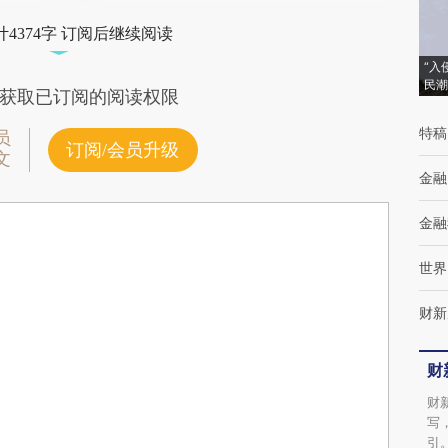
4374字 订阅后继续阅读
“入
民潮
获取已订阅的阅读权限
特稿
员
订阅/会员升级
文
金融
金融
世界
财新
财
财
写
引