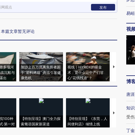
新网观点
发布
易峘
视
本篇文章暂无评论
致多瑙河
加沙上百万流离失所者困
视线｜HYROX的吸金
马航飞行员
二战沉船与
于“塑料烤箱” 高温引发健
术：是什么让中产们甘
粒摇头丸 尿
露出
康危机
心“花钱找虐”？
毒品
博
唐涯
知识
【推广】走
受伤
找100种
【特别呈现】澳门全力探
【特别呈现】《东莞，人
会，让数智科
式·第一对
索葡语国家新渠道
间便利店》倾情上线
业
丁金