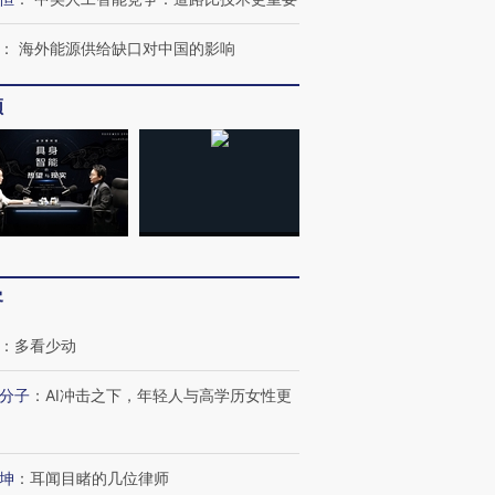
：
海外能源供给缺口对中国的影响
频
跨国走私7万
视线｜被称为“蟑螂”的印
视线｜“入侵”还是“人道危
检体内含3种
度Z世代 用街头抗争将教
机”？难民潮撕裂西班牙
秘鲁纳斯
育部长拱下台
飞地休达
13人遇难
客
：
多看少动
分子
：
AI冲击之下，年轻人与高学历女性更
进第四届链博
【商旅对话】华住集团
技“链”接产
【特别呈现】寻找100种
CFO：不靠规模取胜，华
【特别呈
有意思的生活方式·第三对
住三大增长引擎是什么？
有意思的
坤
：
耳闻目睹的几位律师