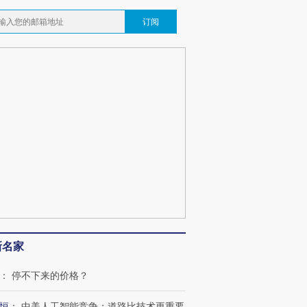
订阅
新名家
：
停不下来的价格？
恒
：
中美人工智能竞争：道路比技术更重要