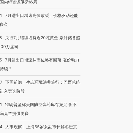
国内锂资源供需格局
1
7月进出口增速高位放缓，价格驱动还能
多久
8
央行7月继续增持近20吨黄金 累计储备超
600万盎司
5
7月进出口增速从高位略有回落 涨价动力
持续？
07
下周前瞻：生态环境法典施行；巴西总统
进入竞选阶段
1
特朗普坚称美国防空弹药库存充足 但不
乌克兰提供更多
24
人事观察｜上海55岁女副市长解冬进京