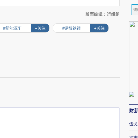
版面编辑：运维组
#新能源车
+关注
#磷酸铁锂
+关注
财
伍戈
罗志