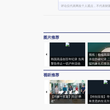
评论仅代表网友个人观点，不代表财
图片推荐
视线｜极端高温
韩国高温创百年纪录 当局
水位跌破纪录 
警告停止一切户外活动
猛犸象化石接连
视听推荐
【不唯一答案】不止“养
【特别呈现】寻
老”
有意思的生活方