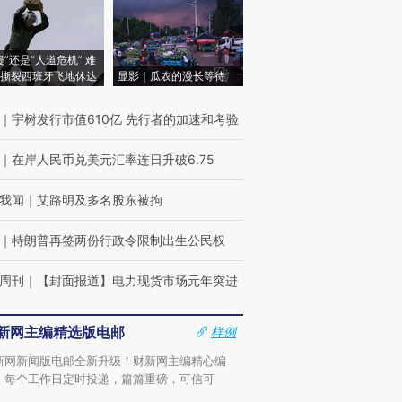
侵”还是“人道危机” 难
撕裂西班牙飞地休达
显影｜瓜农的漫长等待
｜
宇树发行市值610亿 先行者的加速和考验
｜
在岸人民币兑美元汇率连日升破6.75
我闻
｜
艾路明及多名股东被拘
｜
特朗普再签两份行政令限制出生公民权
周刊
｜
【封面报道】电力现货市场元年突进
新网主编精选版电邮
样例
新网新闻版电邮全新升级！财新网主编精心编
，每个工作日定时投递，篇篇重磅，可信可
。