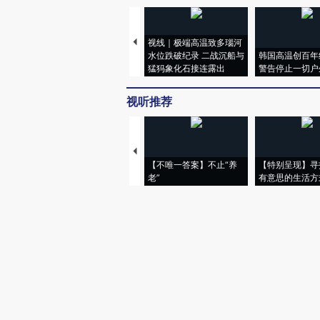
视线｜极端高温致多瑙河
水位跌破纪录 二战沉船与
韩国高温创百年
猛犸象化石接连露出
警告停止一切户
视听推荐
【不唯一答案】不止“养
【特别呈现】寻
老”
有意思的生活方