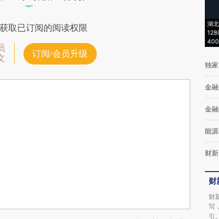
湖北
获取已订阅的阅读权限
12
40
员
订阅/会员升级
文
独家
金融
金融
能源
财新
财
财
写
引