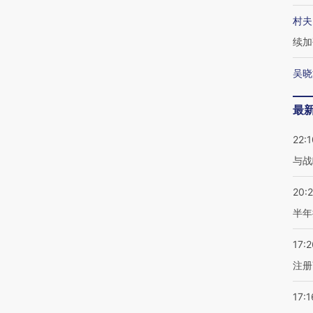
村夫
续加
吴晓
最
22:1
与战
20:
半年
17:2
注册
17:1