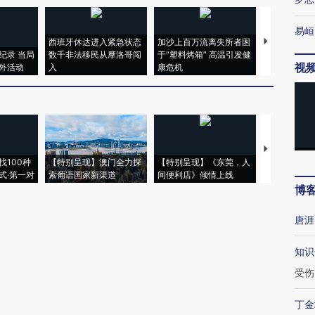
易峘
西班牙休达进入紧急状态
加沙上百万流离失所者困
视线｜HYR
纪录 当局
数千非法移民从摩洛哥闯
于“塑料烤箱” 高温引发健
术：是什么
视
外活动
入
康危机
心“花钱找虐
【推广】走
找100种
【特别呈现】澳门全力探
【特别呈现】《东莞，人
会，让数智科
式·第一对
索葡语国家新渠道
间便利店》倾情上线
业
博
唐涯
知识
受伤
丁金