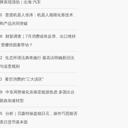
牌表现强劲｜出海·汽车
00
普渡机器人张涛：机器人规模化靠技术、
和产品共同突破
56
财新调查｜7月消费或有反弹、出口维持
 受哪些因素带动？
42
生态环境法典将施行 最高法明确新旧法
与追责规则
0
看空消费的“三大误区”
59
中东局势催化东南亚能源焦虑 多国出台
新政加速转型
05
分析｜贝森特操盘稳日元，操作巧思能否
美日货币基本面