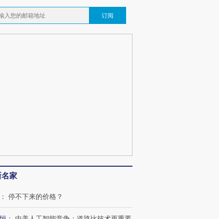
订阅
新名家
：
停不下来的价格？
恒
：
中美人工智能竞争：道路比技术更重要