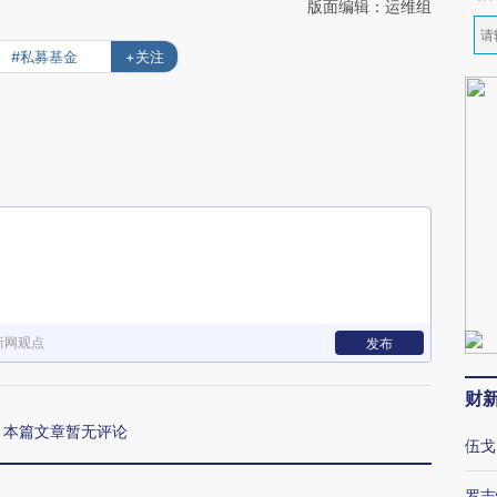
版面编辑：运维组
#私募基金
+关注
新网观点
发布
财
本篇文章暂无评论
伍戈
罗志