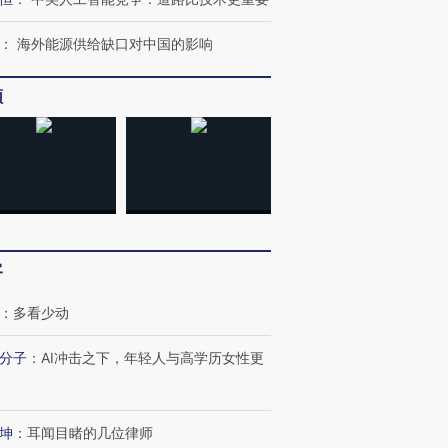
：
海外能源供给缺口对中国的影响
OX的吸金
马航飞行员跨国走私7万
视线｜被称为“蟑螂”的印
让中产们甘
粒摇头丸 尿检体内含3种
度Z世代 用街头抗争将教
秘鲁纳斯
频
”？
毒品
育部长拱下台
13人遇难
进第四届链博
【商旅对话】华住集团
技“链”接产
【特别呈现】寻找100种
CFO：不靠规模取胜，华
【特别呈
有意思的生活方式·第三对
住三大增长引擎是什么？
有意思的
客
：
多看少动
分子
：
AI冲击之下，年轻人与高学历女性更
坤
：
耳闻目睹的几位律师