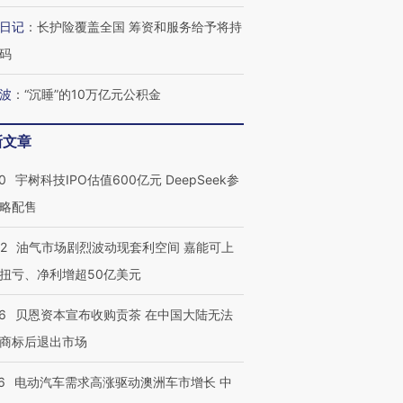
日记
：
长护险覆盖全国 筹资和服务给予将持
码
波
：
“沉睡”的10万亿元公积金
新文章
0
宇树科技IPO估值600亿元 DeepSeek参
略配售
22
油气市场剧烈波动现套利空间 嘉能可上
扭亏、净利增超50亿美元
6
贝恩资本宣布收购贡茶 在中国大陆无法
商标后退出市场
6
电动汽车需求高涨驱动澳洲车市增长 中