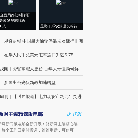
宜昌局部短时降雨
8毫米 紧急转移近
00人
显影｜瓜农的漫长等待
｜
规避封锁 中国超大油轮停靠埃及绕行非洲
｜
在岸人民币兑美元汇率连日升破6.75
我闻
｜
资管掌舵人更替 百年人寿僵局何解
｜
多国出台光伏新政加速转型
周刊
｜
【封面报道】电力现货市场元年突进
新网主编精选版电邮
样例
新网新闻版电邮全新升级！财新网主编精心编
，每个工作日定时投递，篇篇重磅，可信可
。