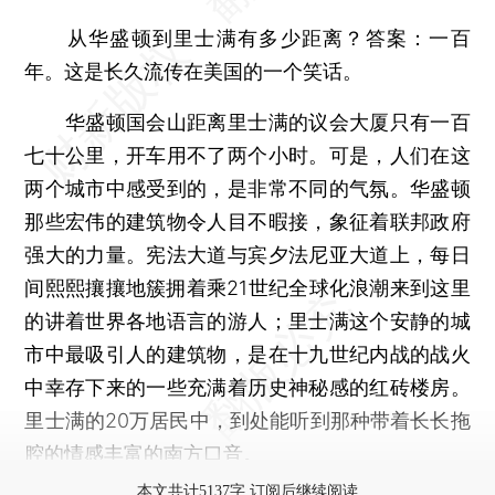
从华盛顿到里士满有多少距离？答案：一百
年。这是长久流传在美国的一个笑话。
华盛顿国会山距离里士满的议会大厦只有一百
七十公里，开车用不了两个小时。可是，人们在这
两个城市中感受到的，是非常不同的气氛。华盛顿
那些宏伟的建筑物令人目不暇接，象征着联邦政府
强大的力量。宪法大道与宾夕法尼亚大道上，每日
间熙熙攘攘地簇拥着乘21世纪全球化浪潮来到这里
的讲着世界各地语言的游人；里士满这个安静的城
市中最吸引人的建筑物，是在十九世纪内战的战火
中幸存下来的一些充满着历史神秘感的红砖楼房。
里士满的20万居民中，到处能听到那种带着长长拖
腔的情感丰富的南方口音。
本文共计5137字 订阅后继续阅读