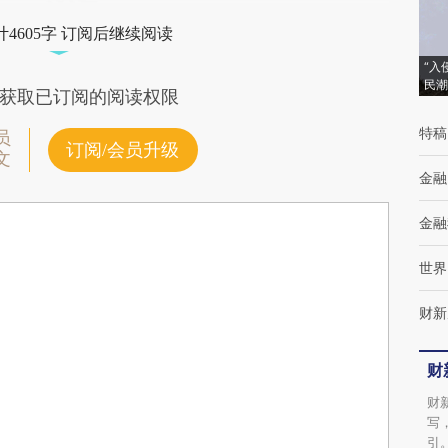
4605字 订阅后继续阅读
“入
民潮
获取已订阅的阅读权限
特稿
员
订阅/会员升级
文
金融
金融
世界
财新
财
财
写
引