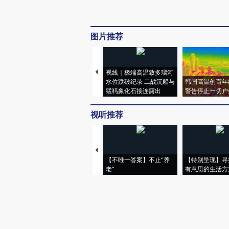
图片推荐
视线｜极端高温致多瑙河
水位跌破纪录 二战沉船与
韩国高温创百年
猛犸象化石接连露出
警告停止一切户
视听推荐
【不唯一答案】不止“养
【特别呈现】寻
老”
有意思的生活方