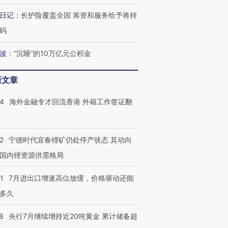
日记
：
长护险覆盖全国 筹资和服务给予将持
码
波
：
“沉睡”的10万亿元公积金
新文章
14
海外金融专才回流香港 外籍工作签证翻
2
宁德时代宜春锂矿仍处停产状态 其动向
国内锂资源供需格局
1
7月进出口增速高位放缓，价格驱动还能
多久
8
央行7月继续增持近20吨黄金 累计储备超