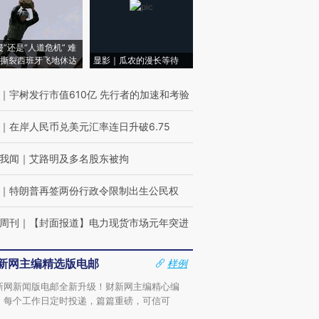
侵”还是“人道危机” 难
撕裂西班牙飞地休达
显影｜瓜农的漫长等待
｜
宇树发行市值610亿 先行者的加速和考验
｜
在岸人民币兑美元汇率连日升破6.75
我闻
｜
艾路明及多名股东被拘
｜
特朗普再签两份行政令限制出生公民权
周刊
｜
【封面报道】电力现货市场元年突进
新网主编精选版电邮
样例
新网新闻版电邮全新升级！财新网主编精心编
，每个工作日定时投递，篇篇重磅，可信可
。