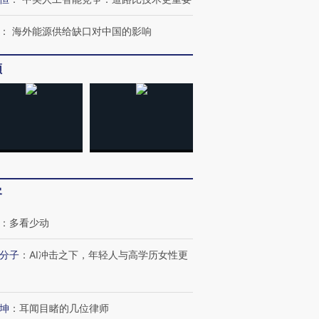
：
海外能源供给缺口对中国的影响
频
跨国走私7万
视线｜被称为“蟑螂”的印
视线｜“入侵”还是“人道危
检体内含3种
度Z世代 用街头抗争将教
机”？难民潮撕裂西班牙
秘鲁纳斯
育部长拱下台
飞地休达
13人遇难
客
进第四届链博
【商旅对话】华住集团
：
多看少动
技“链”接产
【特别呈现】寻找100种
CFO：不靠规模取胜，华
【特别呈
有意思的生活方式·第三对
住三大增长引擎是什么？
有意思的
分子
：
AI冲击之下，年轻人与高学历女性更
坤
：
耳闻目睹的几位律师