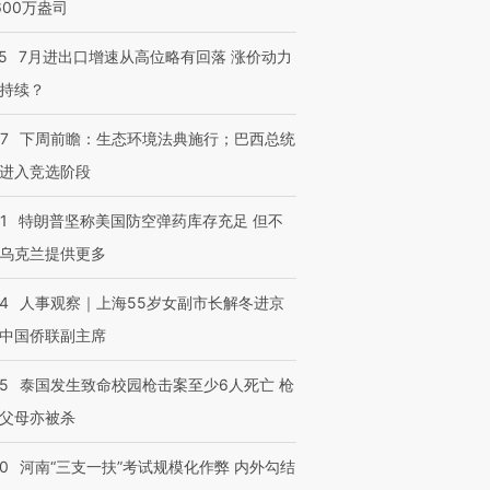
600万盎司
5
7月进出口增速从高位略有回落 涨价动力
持续？
07
下周前瞻：生态环境法典施行；巴西总统
进入竞选阶段
1
特朗普坚称美国防空弹药库存充足 但不
乌克兰提供更多
24
人事观察｜上海55岁女副市长解冬进京
中国侨联副主席
45
泰国发生致命校园枪击案至少6人死亡 枪
父母亦被杀
40
河南“三支一扶”考试规模化作弊 内外勾结