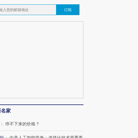
订阅
新名家
：
停不下来的价格？
恒
：
中美人工智能竞争：道路比技术更重要