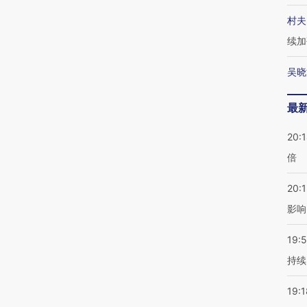
村夫
续加
吴晓
最
20:
倍
20:1
影响
19:5
持续
19:1