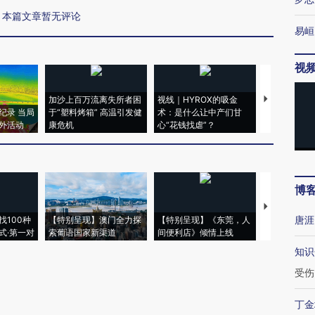
本篇文章暂无评论
易峘
视
加沙上百万流离失所者困
视线｜HYROX的吸金
马航飞行员
纪录 当局
于“塑料烤箱” 高温引发健
术：是什么让中产们甘
粒摇头丸 尿
外活动
康危机
心“花钱找虐”？
毒品
博
【推广】走
唐涯
找100种
【特别呈现】澳门全力探
【特别呈现】《东莞，人
会，让数智科
式·第一对
索葡语国家新渠道
间便利店》倾情上线
业
知识
受伤
丁金