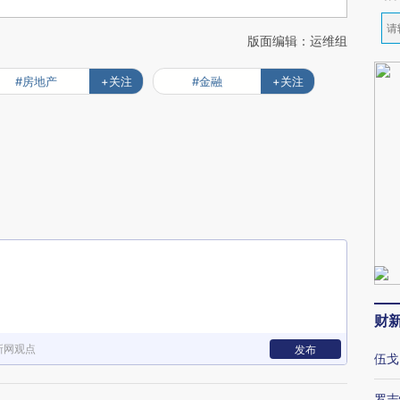
版面编辑：运维组
#房地产
+关注
#金融
+关注
财
新网观点
发布
伍戈
罗志