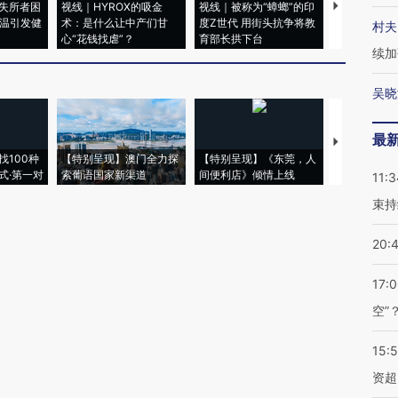
失所者困
视线｜HYROX的吸金
视线｜被称为“蟑螂”的印
视线｜“入侵
高温引发健
术：是什么让中产们甘
度Z世代 用街头抗争将教
机”？难民潮
村夫
心“花钱找虐”？
育部长拱下台
飞地休达
续加
吴晓
最
【推广】走
找100种
【特别呈现】澳门全力探
【特别呈现】《东莞，人
会，让数智科
式·第一对
索葡语国家新渠道
间便利店》倾情上线
业
11:3
束持
20:
17:
空”
15:
资超