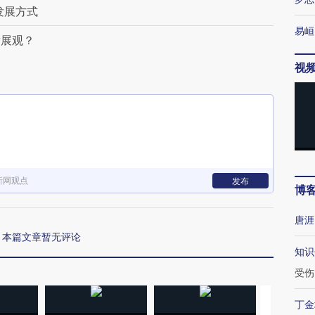
发展方式
易峘
发展观？
视
新网观点
发布
博
唐涯
本篇文章暂无评论
知识
受伤
丁金