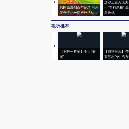
加沙上百万流离
韩国高温创百年纪录 当局
于“塑料烤箱” 
警告停止一切户外活动
康危机
视听推荐
【不唯一答案】不止“养
【特别呈现】寻
老”
有意思的生活方