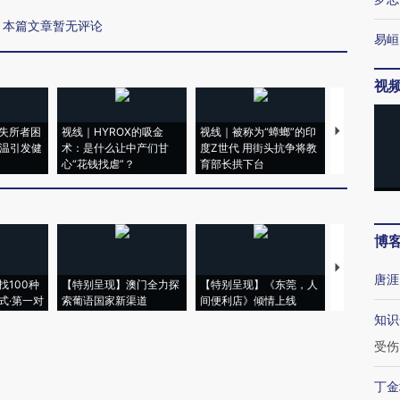
本篇文章暂无评论
易峘
视
失所者困
视线｜HYROX的吸金
视线｜被称为“蟑螂”的印
视线｜“入侵
高温引发健
术：是什么让中产们甘
度Z世代 用街头抗争将教
机”？难民潮
心“花钱找虐”？
育部长拱下台
飞地休达
博
【推广】走
唐涯
找100种
【特别呈现】澳门全力探
【特别呈现】《东莞，人
会，让数智科
式·第一对
索葡语国家新渠道
间便利店》倾情上线
业
知识
受伤
丁金