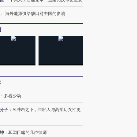
：
海外能源供给缺口对中国的影响
频
”还是“人道危
湖北宜昌局部短时降雨
哈尔滨遭遇短时极端强降
撕裂西班牙
128毫米 紧急转移近
雨 3小时累计雨量超80毫
秘鲁纳斯
4000人
米
13人遇难
客
进第四届链博
【商旅对话】华住集团
：
多看少动
技“链”接产
【特别呈现】寻找100种
CFO：不靠规模取胜，华
【特别呈
有意思的生活方式·第三对
住三大增长引擎是什么？
有意思的
分子
：
AI冲击之下，年轻人与高学历女性更
坤
：
耳闻目睹的几位律师