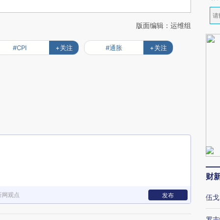
版面编辑：运维组
#CPI
+关注
#通胀
+关注
财
新网观点
发布
伍戈
罗志