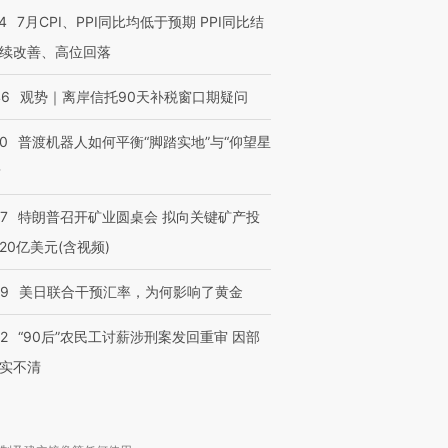
4
7月CPI、PPI同比均低于预期 PPI同比结
续改善、高位回落
46
观势｜离岸信托90天补税窗口期疑问
00
普渡机器人如何平衡“脚踏实地”与“仰望星
？
57
特朗普召开矿业圆桌会 拟向关键矿产投
20亿美元(含视频)
09
美日联合干预汇率，为何影响了黄金
32
“90后”农民工讨薪涉刑案发回重审 因部
实不清