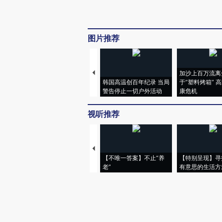
图片推荐
加沙上百万流离
韩国高温创百年纪录 当局
于“塑料烤箱” 
警告停止一切户外活动
康危机
视听推荐
【不唯一答案】不止“养
【特别呈现】寻
老”
有意思的生活方