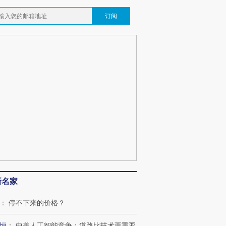
订阅
新名家
：
停不下来的价格？
恒
：
中美人工智能竞争：道路比技术更重要