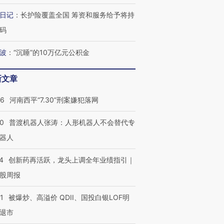
日记
：
长护险覆盖全国 筹资和服务给予将持
码
波
：
“沉睡”的10万亿元公积金
新文章
26
河南西平“7.30”刑案嫌犯落网
00
普渡机器人张涛：人形机器人不会替代专
器人
4
创新药再活跃，龙头上调全年业绩指引｜
股周报
1
被爆炒、高溢价 QDII、国投白银LOF明
退市