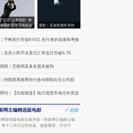
侵”还是“人道危机” 难
撕裂西班牙飞地休达
显影｜瓜农的漫长等待
｜
宇树发行市值610亿 先行者的加速和考验
｜
在岸人民币兑美元汇率连日升破6.75
我闻
｜
艾路明及多名股东被拘
｜
特朗普再签两份行政令限制出生公民权
周刊
｜
【封面报道】电力现货市场元年突进
新网主编精选版电邮
样例
新网新闻版电邮全新升级！财新网主编精心编
，每个工作日定时投递，篇篇重磅，可信可
。