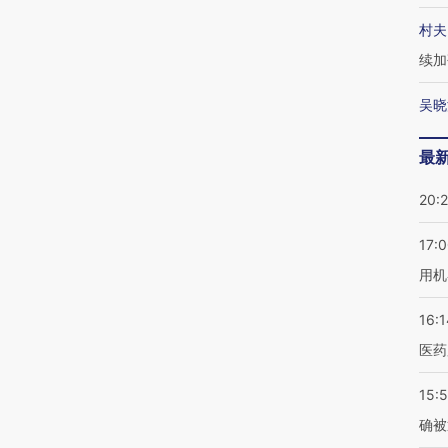
村夫
续加
吴晓
最
20:
17:
用机
16:1
医药
15:5
确被