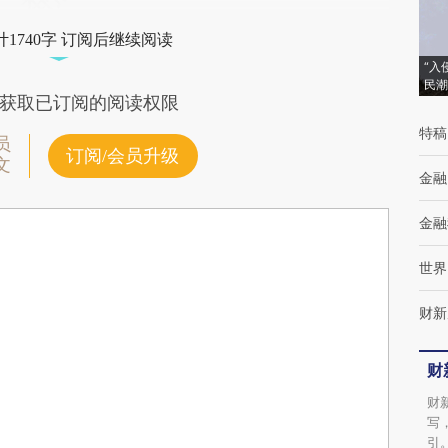
1740字 订阅后继续阅读
“入
民潮
获取已订阅的阅读权限
特稿
员
订阅/会员升级
文
金融
金融
世界
财新
财
财
写
引